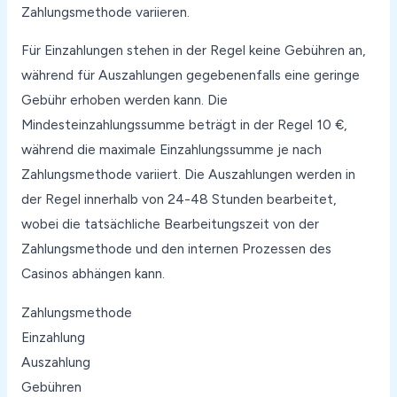
Zahlungsmethode variieren.
Für Einzahlungen stehen in der Regel keine Gebühren an,
während für Auszahlungen gegebenenfalls eine geringe
Gebühr erhoben werden kann. Die
Mindesteinzahlungssumme beträgt in der Regel 10 €,
während die maximale Einzahlungssumme je nach
Zahlungsmethode variiert. Die Auszahlungen werden in
der Regel innerhalb von 24-48 Stunden bearbeitet,
wobei die tatsächliche Bearbeitungszeit von der
Zahlungsmethode und den internen Prozessen des
Casinos abhängen kann.
Zahlungsmethode
Einzahlung
Auszahlung
Gebühren