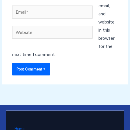
email,
Email*
and
website
Website
in this
browser
for the
next time I comment.
Home