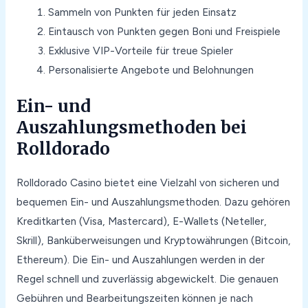
Sammeln von Punkten für jeden Einsatz
Eintausch von Punkten gegen Boni und Freispiele
Exklusive VIP-Vorteile für treue Spieler
Personalisierte Angebote und Belohnungen
Ein- und
Auszahlungsmethoden bei
Rolldorado
Rolldorado Casino bietet eine Vielzahl von sicheren und
bequemen Ein- und Auszahlungsmethoden. Dazu gehören
Kreditkarten (Visa, Mastercard), E-Wallets (Neteller,
Skrill), Banküberweisungen und Kryptowährungen (Bitcoin,
Ethereum). Die Ein- und Auszahlungen werden in der
Regel schnell und zuverlässig abgewickelt. Die genauen
Gebühren und Bearbeitungszeiten können je nach