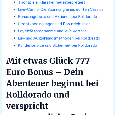
Tischspiele: Klassiker neu interpretiert
Live-Casino: Die Spannung eines echten Casinos
Bonusangebote und Aktionen bei Rolldorado
Umsatzbedingungen und Bonusrichtlinien
Loyalitätsprogramme und VIP-Vorteile
Ein- und Auszahlungsmethoden bei Rolldorado
Kundenservice und Sicherheit bei Rolldorado
Mit etwas Glück 777
Euro Bonus – Dein
Abenteuer beginnt bei
Rolldorado und
verspricht