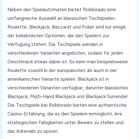
Neben den Spielautomaten bietet Rolldorado eine
umfangreiche Auswahl an klassischen Tischspielen.
Roulette, Blackjack, Baccarat und Poker sind nur einige
der beliebtesten Optionen, die den Spielern zur
Verfügung stehen. Die Tischspiele werden in
verschiedenen Varianten angeboten, sodass für jeden
Geschmack etwas dabei ist. So kann man beispielsweise
Roulette sowohl in der europäischen als auch in der
amerikanischen Variante spielen. Blackjack ist in
verschiedenen Varianten verfügbar, darunter klassisches
Blackjack, Multi-Hand Blackjack und Blackjack Surrender.
Die Tischspiele bei Rolldorado bieten eine authentische
Casino-Erfahrung, die es den Spielern ermöglicht, ihre
strategischen Fähigkeiten unter Beweis zu stellen und
das Adrenalin zu spüren.