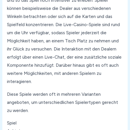
und so das Spiel noch intensiver zu erleben. Spieler
können beispielsweise die Dealer aus verschiedenen
Winkeln betrachten oder sich auf die Karten und das
Spielfeld konzentrieren. Die Live-Casino-Spiele sind rund
um die Uhr verfügbar, sodass Spieler jederzeit die
Möglichkeit haben, an einem Tisch Platz zu nehmen und
ihr Glück zu versuchen. Die Interaktion mit den Dealern
erfolgt über einen Live-Chat, der eine zusätzliche soziale
Komponente hinzufügt. Darüber hinaus gibt es oft auch
weitere Möglichkeiten, mit anderen Spielern zu
interagieren.
Diese Spiele werden oft in mehreren Varianten
angeboten, um unterschiedlichen Spielertypen gerecht
zu werden.
Spiel