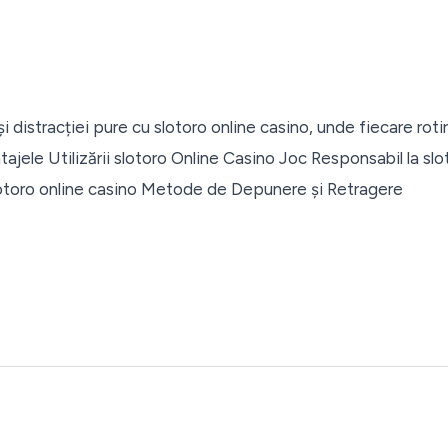
și distracției pure cu slotoro online casino, unde fiecare ro
tajele Utilizării slotoro Online Casino Joc Responsabil la s
a slotoro online casino Metode de Depunere și Retragere