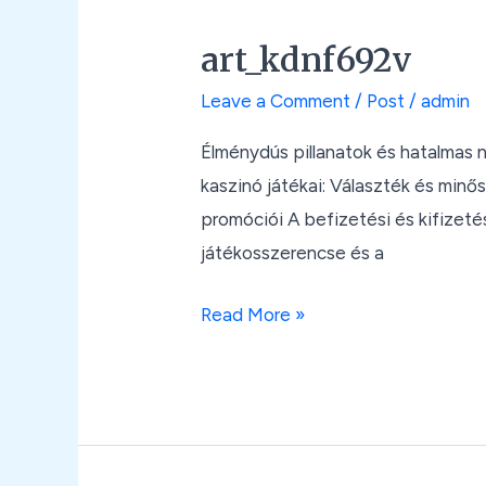
Começa
Aqui!
art_kdnf692v
art_kdnf692v
Leave a Comment
/
Post
/
admin
Élménydús pillanatok és hatalmas n
kaszinó játékai: Választék és minő
promóciói A befizetési és kifizet
játékosszerencse és a
Read More »