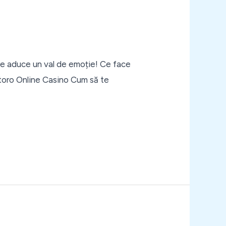
tire aduce un val de emoție! Ce face
lotoro Online Casino Cum să te