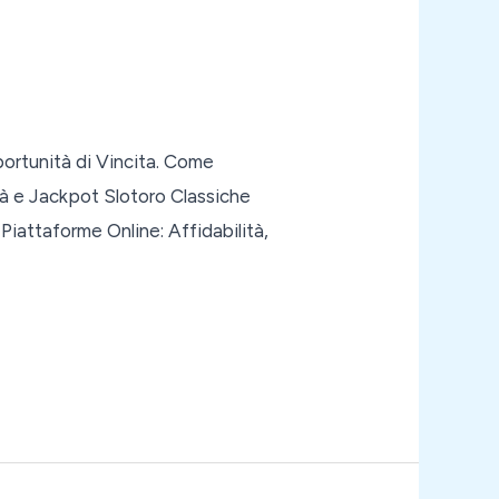
portunità di Vincita. Come
ità e Jackpot Slotoro Classiche
iattaforme Online: Affidabilità,