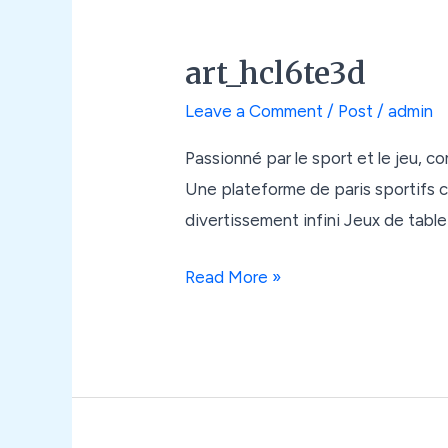
art_hcl6te3d
art_hcl6te3d
Leave a Comment
/
Post
/
admin
Passionné par le sport et le jeu, 
Une plateforme de paris sportifs c
divertissement infini Jeux de table :
Read More »