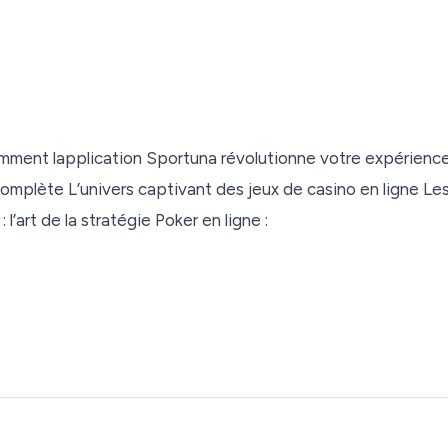
comment lapplication Sportuna révolutionne votre expérience 
omplète L’univers captivant des jeux de casino en ligne Les
 l’art de la stratégie Poker en ligne :