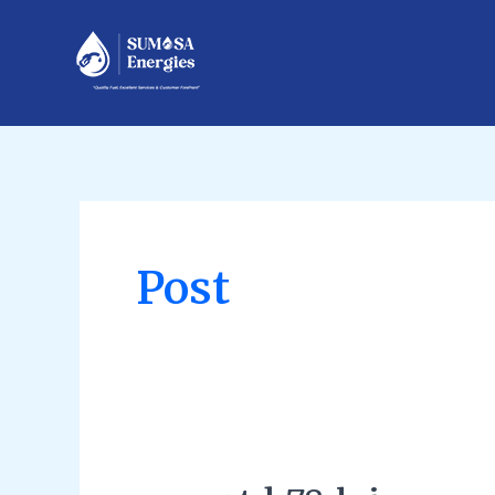
Skip
Post
to
pagination
content
Post