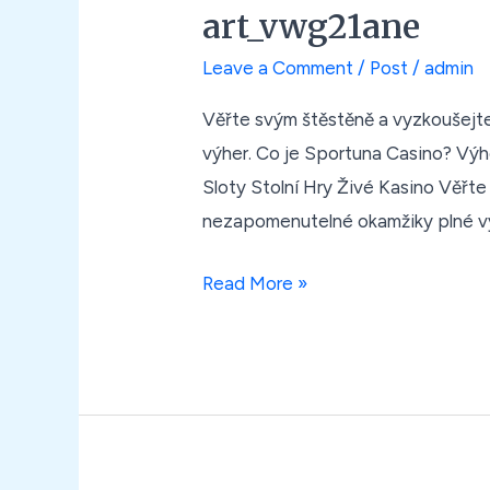
art_vwg21ane
art_vwg21ane
Leave a Comment
/
Post
/
admin
Věřte svým štěstěně a vyzkoušejte
výher. Co je Sportuna Casino? Vý
Sloty Stolní Hry Živé Kasino Věřte
nezapomenutelné okamžiky plné v
Read More »