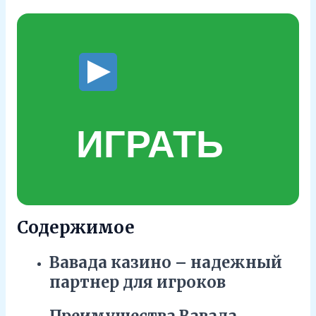
ИГРАТЬ
Содержимое
Вавада казино – надежный
партнер для игроков
Преимущества Вавада