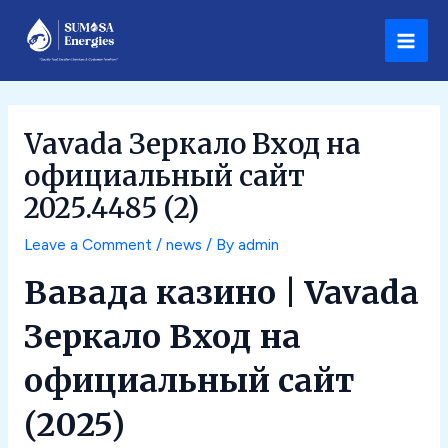
Skip
Post
Main
to
navigation
Men
content
Vavada Зеркало Вход на
официальный сайт
2025.4485 (2)
Leave a Comment
/
news
/ By
admin
Вавада казино | Vavada
Зеркало Вход на
официальный сайт
(2025)