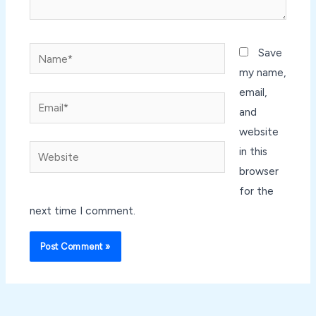
Name*
Save
my name,
email,
Email*
and
website
Website
in this
browser
for the
next time I comment.