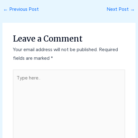
←
Previous Post
Next Post
→
Leave a Comment
Your email address will not be published.
Required
fields are marked
*
Type
here..