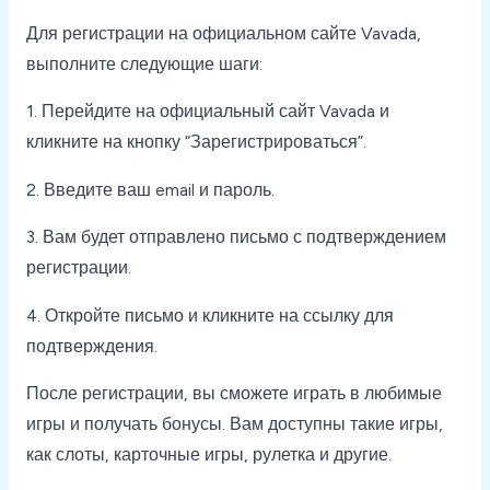
Для регистрации на официальном сайте Vavada,
выполните следующие шаги:
1. Перейдите на официальный сайт Vavada и
кликните на кнопку “Зарегистрироваться”.
2. Введите ваш email и пароль.
3. Вам будет отправлено письмо с подтверждением
регистрации.
4. Откройте письмо и кликните на ссылку для
подтверждения.
После регистрации, вы сможете играть в любимые
игры и получать бонусы. Вам доступны такие игры,
как слоты, карточные игры, рулетка и другие.