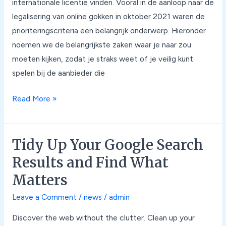
internationale licentie vinden. Vooral in de aanloop naar de
Blackjack
legalisering van online gokken in oktober 2021 waren de
prioriteringscriteria een belangrijk onderwerp. Hieronder
noemen we de belangrijkste zaken waar je naar zou
moeten kijken, zodat je straks weet of je veilig kunt
spelen bij de aanbieder die
Read More »
Tidy Up Your Google Search
Tidy
Up
Results and Find What
Your
Matters
Google
Leave a Comment
/
news
/
admin
Search
Results
Discover the web without the clutter. Clean up your