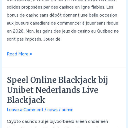
Loto-
solides proposées par des casinos en ligne fiables. Les
Québec
bonus de casino sans dépôt donnent une belle occasion
aux joueurs canadiens de commencer à jouer sans risque
en 2026. Non, les gains des jeux de casino au Québec ne
sont pas imposés. Jouer de
Read More »
Speel Online Blackjack bij
Speel
Online
Unibet Nederlands Live
Blackjack
Blackjack
bij
Leave a Comment
/
news
/
admin
Unibet
Nederlands
Crypto casino’s zul je bijvoorbeeld alleen onder een
Live