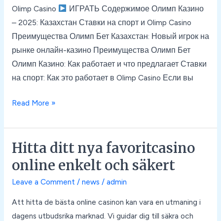
спорт
Olimp Casino
ИГРАТЬ Содержимое Олимп Казино
и
– 2025: Казахстан Ставки на спорт и Olimp Casino
Olimp
Преимущества Олимп Бет Казахстан: Новый игрок на
Casino.9208
рынке онлайн-казино Преимущества Олимп Бет
Олимп Казино: Как работает и что предлагает Ставки
на спорт: Как это работает в Olimp Casino Если вы
Read More »
Hitta ditt nya favoritcasino
Hitta
ditt
online enkelt och säkert
nya
Leave a Comment
/
news
/
admin
favoritcasino
online
Att hitta de bästa online casinon kan vara en utmaning i
enkelt
dagens utbudsrika marknad. Vi guidar dig till säkra och