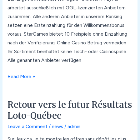
Deutschland
arbeitet ausschließlich mit GGL-lizenzierten Anbietern
zusammen. Alle anderen Anbieter in unserem Ranking
setzen eine Ersteinzahlung für den Willkommensbonus
voraus. StarGames bietet 10 Freispiele ohne Einzahlung
nach der Verifizierung. Online Casino Betrug vermeiden
Ihr Sortiment beinhaltet keine Tisch- oder Casinospiele.
Alle genannten Anbieter verfügen
Read More »
Retour vers le futur Résultats
Retour
vers
Loto-Québec
le
Leave a Comment
/
news
/
admin
futur
Résultats
Sur Jeux.ca, je te montre les offres sans dépôt les plus