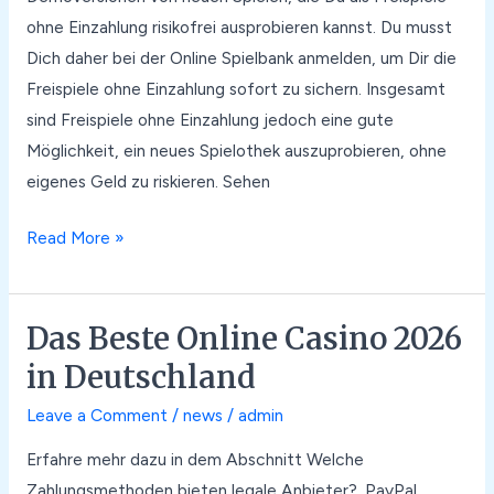
Deposit
ohne Einzahlung risikofrei ausprobieren kannst. Du musst
Dich daher bei der Online Spielbank anmelden, um Dir die
Freispiele ohne Einzahlung sofort zu sichern. Insgesamt
sind Freispiele ohne Einzahlung jedoch eine gute
Möglichkeit, ein neues Spielothek auszuprobieren, ohne
eigenes Geld zu riskieren. Sehen
Read More »
Das Beste Online Casino 2026
Das
Beste
in Deutschland
Online
Leave a Comment
/
news
/
admin
Casino
2026
Erfahre mehr dazu in dem Abschnitt Welche
in
Zahlungsmethoden bieten legale Anbieter?. PayPal