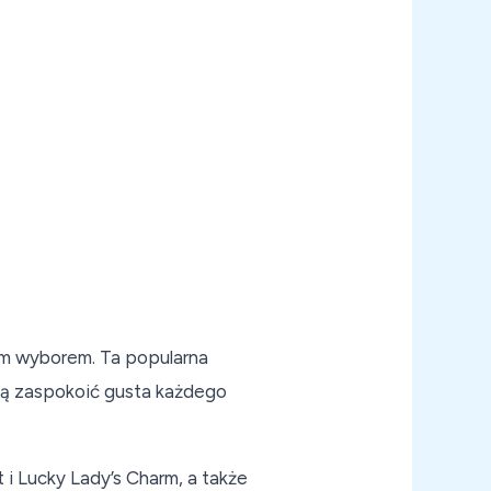
ym wyborem. Ta popularna
ogą zaspokoić gusta każdego
 i Lucky Lady’s Charm, a także