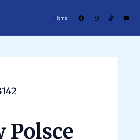
Home
3142
w Polsce