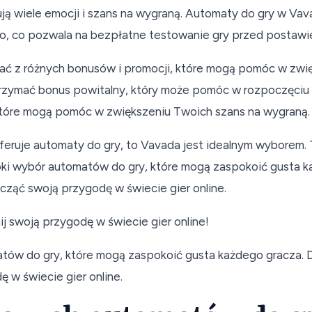
ują wiele emocji i szans na wygraną. Automaty do gry w Va
o, co pozwala na bezpłatne testowanie gry przed postawi
ć z różnych bonusów i promocji, które mogą pomóc w zwię
rzymać bonus powitalny, który może pomóc w rozpoczęciu 
 które mogą pomóc w zwiększeniu Twoich szans na wygraną.
 oferuje automaty do gry, to Vavada jest idealnym wyborem. 
roki wybór automatów do gry, które mogą zaspokoić gusta 
ząć swoją przygodę w świecie gier online.
j swoją przygodę w świecie gier online!
tów do gry, które mogą zaspokoić gusta każdego gracza. 
 w świecie gier online.