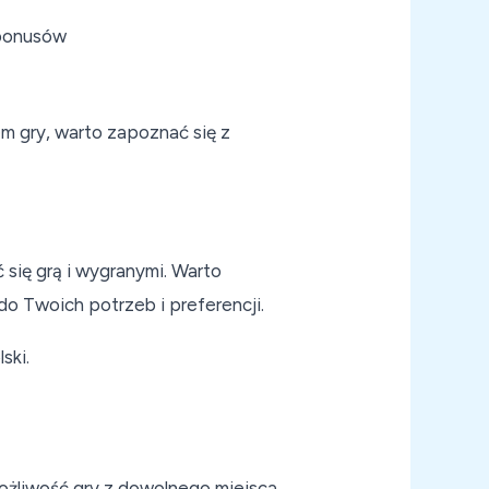
 bonusów
m gry, warto zapoznać się z
się grą i wygranymi. Warto
do Twoich potrzeb i preferencji.
ski.
możliwość gry z dowolnego miejsca,