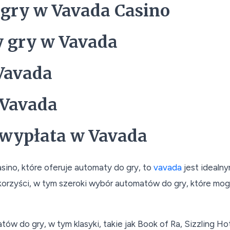
gry w Vavada Casino
y gry w Vavada
Vavada
 Vavada
i wypłata w Vavada
asino, które oferuje automaty do gry, to
vavada
jest idealn
e korzyści, w tym szeroki wybór automatów do gry, które m
w do gry, w tym klasyki, takie jak Book of Ra, Sizzling Hot