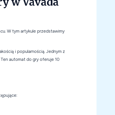
ry w Vavada
scu. W tym artykule przedstawimy
akością i popularnością. Jednym z
. Ten automat do gry oferuje 10
tępujące: