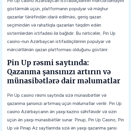
Pin Up casino Azərbaycan istifadəçilərinin mərciətləndiyini
göstərmək üçün, platformanın populyar və məşhur
qazanlar tərəfindən idarə edilməsi, geniş qazan
seçimindən və rahatlıqla qazanları təqdim edən
sistemlərdən istifadəsi ilə bağlıdır. Bu nəticələr, Pin Up
casino-nun Azərbaycan istifadəçilərinin populyar və
mərciətlənən qazan platforması olduğunu göstərir.
Pin Up rəsmi saytında:
Qazanma şansınızı artırın və
münasibətlərə dair məlumatlar
Pin Up casino rəsmi saytında sizə münasibətlər və
qazanma şansınızı artırmaq üçün məlumatlar verilir. Pin Up
casino Azərbaycanın ən yaxşı kazino səhifəsidir və sizin
üçün ən yaxşı münasibətlər sunar. Pinup, Pin Up Casino, Pin
Up və Pinap Az saytlarında sizə ən yaxşı qazanma şansı