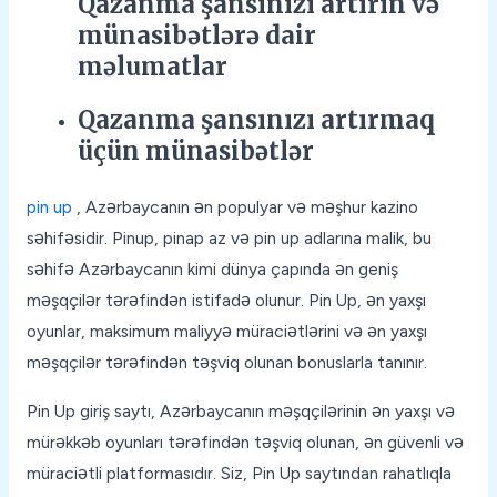
Qazanma şansınızı artırın və
münasibətlərə dair
məlumatlar
Qazanma şansınızı artırmaq
üçün münasibətlər
pin up
, Azərbaycanın ən populyar və məşhur kazino
səhifəsidir. Pinup, pinap az və pin up adlarına malik, bu
səhifə Azərbaycanın kimi dünya çapında ən geniş
məşqçilər tərəfindən istifadə olunur. Pin Up, ən yaxşı
oyunlar, maksimum maliyyə müraciətlərini və ən yaxşı
məşqçilər tərəfindən təşviq olunan bonuslarla tanınır.
Pin Up giriş saytı, Azərbaycanın məşqçilərinin ən yaxşı və
mürəkkəb oyunları tərəfindən təşviq olunan, ən güvenli və
müraciətli platformasıdır. Siz, Pin Up saytından rahatlıqla