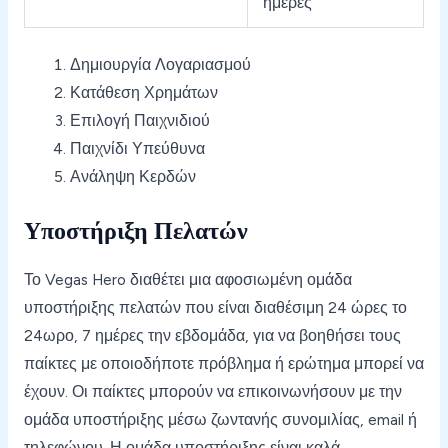
ημέρες
Δημιουργία Λογαριασμού
Κατάθεση Χρημάτων
Επιλογή Παιχνιδιού
Παιχνίδι Υπεύθυνα
Ανάληψη Κερδών
Υποστήριξη Πελατών
Το Vegas Hero διαθέτει μια αφοσιωμένη ομάδα
υποστήριξης πελατών που είναι διαθέσιμη 24 ώρες το
24ωρο, 7 ημέρες την εβδομάδα, για να βοηθήσει τους
παίκτες με οποιοδήποτε πρόβλημα ή ερώτημα μπορεί να
έχουν. Οι παίκτες μπορούν να επικοινωνήσουν με την
ομάδα υποστήριξης μέσω ζωντανής συνομιλίας, email ή
τηλεφώνου. Η ομάδα υποστήριξης είναι καλά