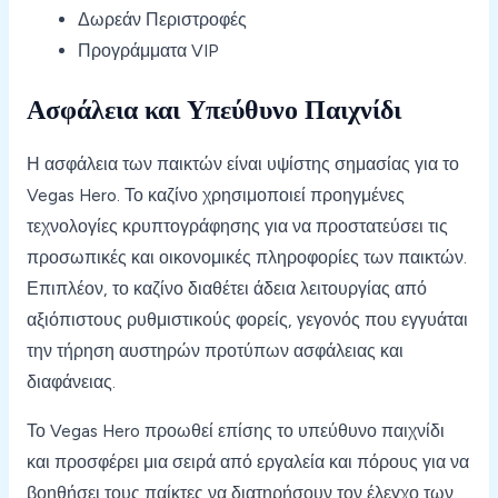
Δωρεάν Περιστροφές
Προγράμματα VIP
Ασφάλεια και Υπεύθυνο Παιχνίδι
Η ασφάλεια των παικτών είναι υψίστης σημασίας για το
Vegas Hero. Το καζίνο χρησιμοποιεί προηγμένες
τεχνολογίες κρυπτογράφησης για να προστατεύσει τις
προσωπικές και οικονομικές πληροφορίες των παικτών.
Επιπλέον, το καζίνο διαθέτει άδεια λειτουργίας από
αξιόπιστους ρυθμιστικούς φορείς, γεγονός που εγγυάται
την τήρηση αυστηρών προτύπων ασφάλειας και
διαφάνειας.
Το Vegas Hero προωθεί επίσης το υπεύθυνο παιχνίδι
και προσφέρει μια σειρά από εργαλεία και πόρους για να
βοηθήσει τους παίκτες να διατηρήσουν τον έλεγχο των