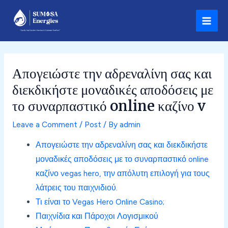
Skip
Post
Main
to
navigation
Men
content
Απογειώστε την αδρεναλίνη σας και
διεκδικήστε μοναδικές αποδόσεις με
το συναρπαστικό online καζίνο v
Leave a Comment
/
Post
/ By
admin
Απογειώστε την αδρεναλίνη σας και διεκδικήστε
μοναδικές αποδόσεις με το συναρπαστικό online
καζίνο vegas hero, την απόλυτη επιλογή για τους
λάτρεις του παιχνιδιού.
Τι είναι το Vegas Hero Online Casino;
Παιχνίδια και Πάροχοι Λογισμικού