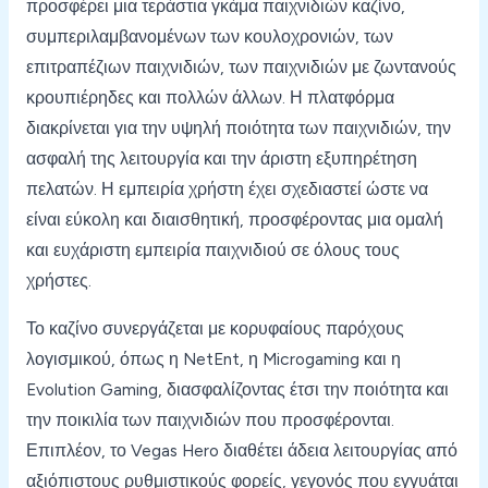
προσφέρει μια τεράστια γκάμα παιχνιδιών καζίνο,
συμπεριλαμβανομένων των κουλοχρονιών, των
επιτραπέζιων παιχνιδιών, των παιχνιδιών με ζωντανούς
κρουπιέρηδες και πολλών άλλων. Η πλατφόρμα
διακρίνεται για την υψηλή ποιότητα των παιχνιδιών, την
ασφαλή της λειτουργία και την άριστη εξυπηρέτηση
πελατών. Η εμπειρία χρήστη έχει σχεδιαστεί ώστε να
είναι εύκολη και διαισθητική, προσφέροντας μια ομαλή
και ευχάριστη εμπειρία παιχνιδιού σε όλους τους
χρήστες.
Το καζίνο συνεργάζεται με κορυφαίους παρόχους
λογισμικού, όπως η NetEnt, η Microgaming και η
Evolution Gaming, διασφαλίζοντας έτσι την ποιότητα και
την ποικιλία των παιχνιδιών που προσφέρονται.
Επιπλέον, το Vegas Hero διαθέτει άδεια λειτουργίας από
αξιόπιστους ρυθμιστικούς φορείς, γεγονός που εγγυάται