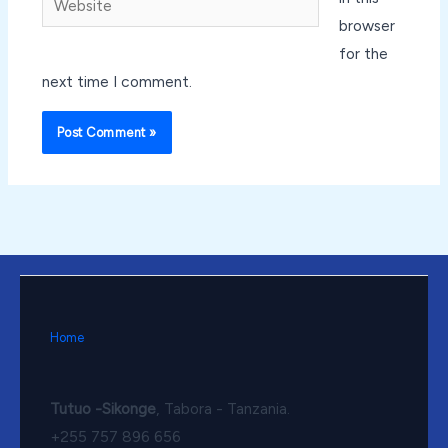
browser
for the
next time I comment.
Home
Tutuo -Sikonge
, Tabora - Tanzania.
+255 757 896 656