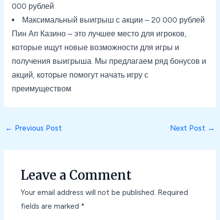
000 рублей
Максимальный выигрыш с акции – 20 000 рублей
Пин Ап Казино – это лучшее место для игроков,
которые ищут новые возможности для игры и
получения выигрыша. Мы предлагаем ряд бонусов и
акций, которые помогут начать игру с
преимуществом.
←
Previous Post
Next Post
→
Leave a Comment
Your email address will not be published.
Required
fields are marked
*