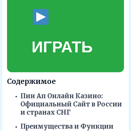
ИГРАТЬ
Содержимое
Пин Ап Онлайн Казино:
Официальный Сайт в России
и странах СНГ
Преимущества и Функции