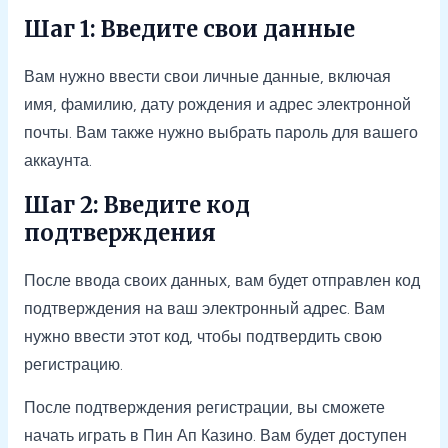
Шаг 1: Введите свои данные
Вам нужно ввести свои личные данные, включая
имя, фамилию, дату рождения и адрес электронной
почты. Вам также нужно выбрать пароль для вашего
аккаунта.
Шаг 2: Введите код
подтверждения
После ввода своих данных, вам будет отправлен код
подтверждения на ваш электронный адрес. Вам
нужно ввести этот код, чтобы подтвердить свою
регистрацию.
После подтверждения регистрации, вы сможете
начать играть в Пин Ап Казино. Вам будет доступен