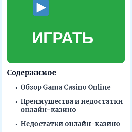
ИГРАТЬ
Содержимое
Обзор Gama Casino Online
Преимущества и недостатки
онлайн-казино
Недостатки онлайн-казино