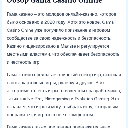
Обзор Gama Casino Online
Гама казино – это молодое онлайн-казино, которое
было основано в 2020 году. Хотя это новое, Gama
Casino Online уже получило признание в игровом
сообществе за свою надежность и безопасность.
Казино лицензировано в Мальте и регулируется
местными властями, что обеспечивает безопасность
и честность игр.
Гама казино предлагает широкий спектр игр, включая
слоты, карточные игры, рулетку и другие. В их
ассортименте есть игры от известных разработчиков,
таких как NetEnt, Microgaming и Evolution Gaming. Это
означает, что игроки могут выбрать игру, которая им
понравится, и играть в нее с комфортом.
Гама казино также предлагает привлекательные