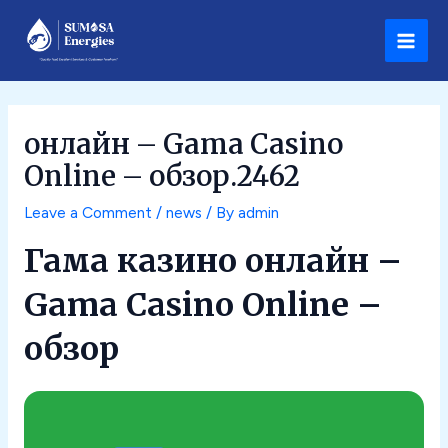
Skip
Post
Main
to
navigation
Men
content
онлайн – Gama Casino
Online – обзор.2462
Leave a Comment
/
news
/ By
admin
Гама казино онлайн –
Gama Casino Online –
обзор