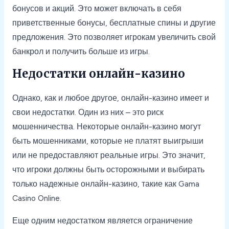
бонусов и акций. Это может включать в себя
приветственные бонусы, бесплатные спины и другие
предложения. Это позволяет игрокам увеличить свой
банкрол и получить больше из игры.
Недостатки онлайн-казино
Однако, как и любое другое, онлайн-казино имеет и
свои недостатки. Один из них – это риск
мошенничества. Некоторые онлайн-казино могут
быть мошенниками, которые не платят выигрыши
или не предоставляют реальные игры. Это значит,
что игроки должны быть осторожными и выбирать
только надежные онлайн-казино, такие как Gama
Casino Online.
Еще одним недостатком является ограничение