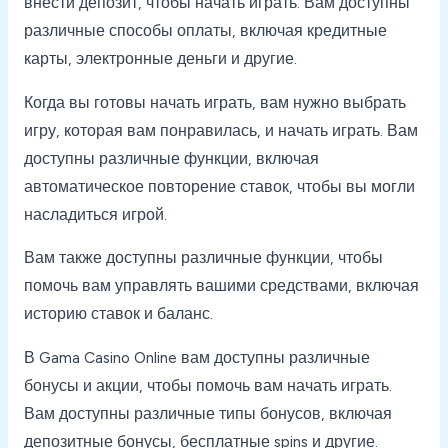
внести депозит, чтобы начать играть. Вам доступны
различные способы оплаты, включая кредитные
карты, электронные деньги и другие.
Когда вы готовы начать играть, вам нужно выбрать
игру, которая вам понравилась, и начать играть. Вам
доступны различные функции, включая
автоматическое повторение ставок, чтобы вы могли
насладиться игрой.
Вам также доступны различные функции, чтобы
помочь вам управлять вашими средствами, включая
историю ставок и баланс.
В Gama Casino Online вам доступны различные
бонусы и акции, чтобы помочь вам начать играть.
Вам доступны различные типы бонусов, включая
депозитные бонусы, бесплатные spins и другие.