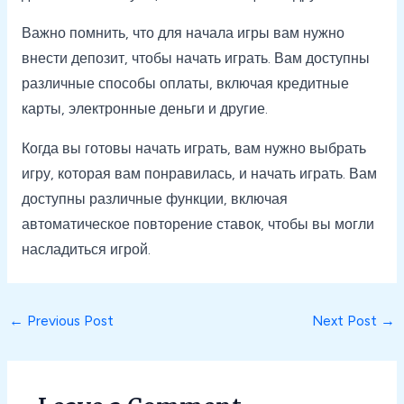
Важно помнить, что для начала игры вам нужно
внести депозит, чтобы начать играть. Вам доступны
различные способы оплаты, включая кредитные
карты, электронные деньги и другие.
Когда вы готовы начать играть, вам нужно выбрать
игру, которая вам понравилась, и начать играть. Вам
доступны различные функции, включая
автоматическое повторение ставок, чтобы вы могли
насладиться игрой.
←
Previous Post
Next Post
→