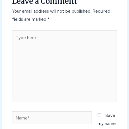
Leave a Comment
Your email address will not be published.
Required
fields are marked
*
Type
here..
Name*
Save
my name,