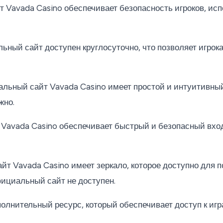
 Vavada Casino обеспечивает безопасность игроков, ис
ьный сайт доступен круглосуточно, что позволяет игрок
льный сайт Vavada Casino имеет простой и интуитивный
жно.
Vavada Casino обеспечивает быстрый и безопасный вход 
т Vavada Casino имеет зеркало, которое доступно для п
фициальный сайт не доступен.
ополнительный ресурс, который обеспечивает доступ к и