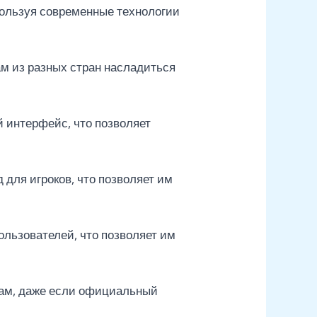
пользуя современные технологии
ам из разных стран насладиться
 интерфейс, что позволяет
для игроков, что позволяет им
ользователей, что позволяет им
грам, даже если официальный