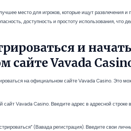
лучшее место для игроков, которые ищут развлечения и
пасность, доступность и простоту использования, что д
трироваться и начать
 сайте Vavada Casin
рироваться на официальном сайте Vavada Casino. Это мо
 сайт Vavada Casino. Введите адрес в адресной строке 
истрироваться” (Вавада регистрация). Введите свои личн