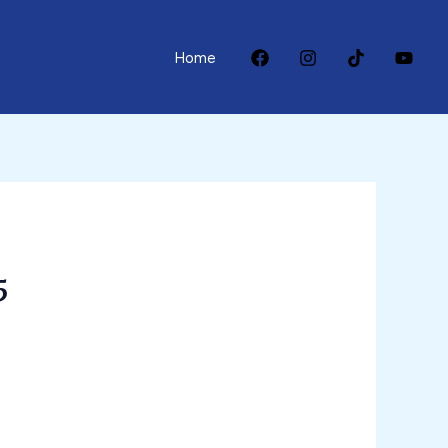
Home
5