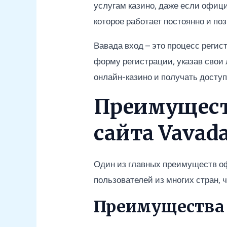
услугам казино, даже если офици
которое работает постоянно и поз
Вавада вход – это процесс реги
форму регистрации, указав свои
онлайн-казино и получать доступ
Преимущест
сайта Vavada
Один из главных преимуществ офи
пользователей из многих стран, ч
Преимущества 