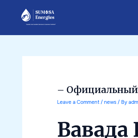
Skip
Post
to
navigation
content
– Официальный С
Leave a Comment
/
news
/ By
adm
Вавада 