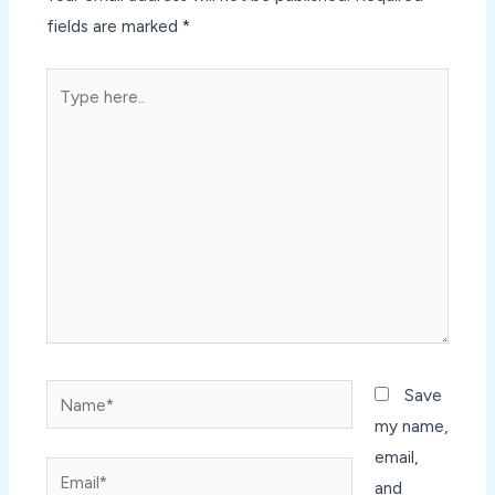
fields are marked
*
Type
here..
Name*
Save
my name,
email,
Email*
and