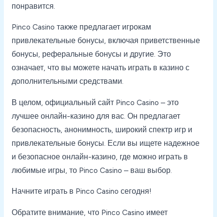
понравится.
Pinco Casino также предлагает игрокам
привлекательные бонусы, включая приветственные
бонусы, реферальные бонусы и другие. Это
означает, что вы можете начать играть в казино с
дополнительными средствами.
В целом, официальный сайт Pinco Casino – это
лучшее онлайн-казино для вас. Он предлагает
безопасность, анонимность, широкий спектр игр и
привлекательные бонусы. Если вы ищете надежное
и безопасное онлайн-казино, где можно играть в
любимые игры, то Pinco Casino – ваш выбор.
Начните играть в Pinco Casino сегодня!
Обратите внимание, что Pinco Casino имеет