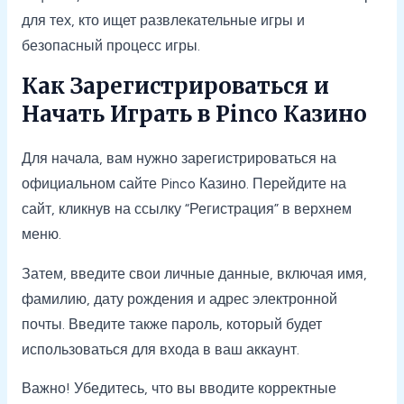
для тех, кто ищет развлекательные игры и
безопасный процесс игры.
Как Зарегистрироваться и
Начать Играть в Pinco Казино
Для начала, вам нужно зарегистрироваться на
официальном сайте Pinco Казино. Перейдите на
сайт, кликнув на ссылку “Регистрация” в верхнем
меню.
Затем, введите свои личные данные, включая имя,
фамилию, дату рождения и адрес электронной
почты. Введите также пароль, который будет
использоваться для входа в ваш аккаунт.
Важно! Убедитесь, что вы вводите корректные