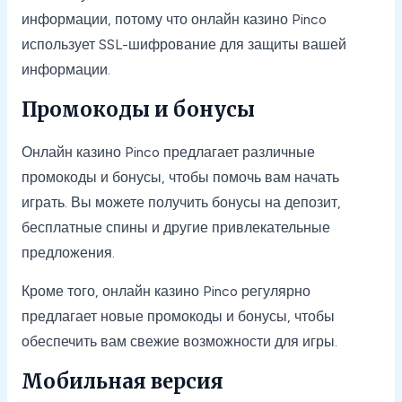
информации, потому что онлайн казино Pinco
использует SSL-шифрование для защиты вашей
информации.
Промокоды и бонусы
Онлайн казино Pinco предлагает различные
промокоды и бонусы, чтобы помочь вам начать
играть. Вы можете получить бонусы на депозит,
бесплатные спины и другие привлекательные
предложения.
Кроме того, онлайн казино Pinco регулярно
предлагает новые промокоды и бонусы, чтобы
обеспечить вам свежие возможности для игры.
Мобильная версия