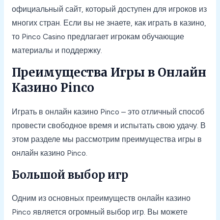
официальный сайт, который доступен для игроков из
многих стран. Если вы не знаете, как играть в казино,
то Pinco Casino предлагает игрокам обучающие
материалы и поддержку.
Преимущества Игры в Онлайн
Казино Pinco
Играть в онлайн казино Pinco – это отличный способ
провести свободное время и испытать свою удачу. В
этом разделе мы рассмотрим преимущества игры в
онлайн казино Pinco.
Большой выбор игр
Одним из основных преимуществ онлайн казино
Pinco является огромный выбор игр. Вы можете