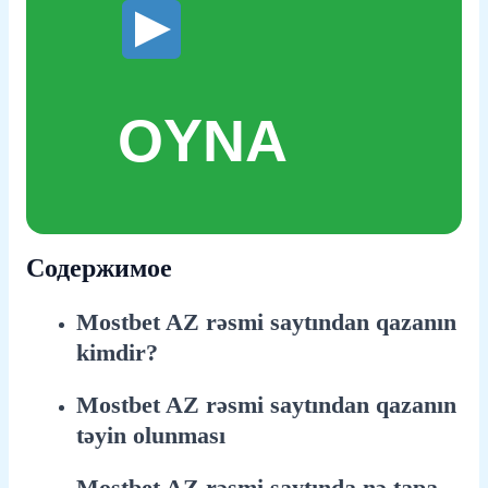
OYNA
Содержимое
Mostbet AZ rəsmi saytından qazanın
kimdir?
Mostbet AZ rəsmi saytından qazanın
təyin olunması
Mostbet AZ rəsmi saytında nə tapa