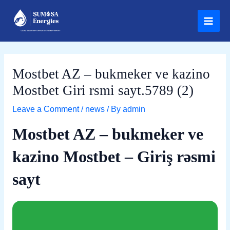
Skip
Post
Main
to
navigation
Men
content
Mostbet AZ – bukmeker ve kazino
Mostbet Giri rsmi sayt.5789 (2)
Leave a Comment
/
news
/ By
admin
Mostbet AZ – bukmeker ve
kazino Mostbet – Giriş rəsmi
sayt