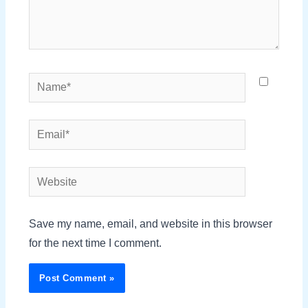
Name*
Email*
Website
Save my name, email, and website in this browser
for the next time I comment.