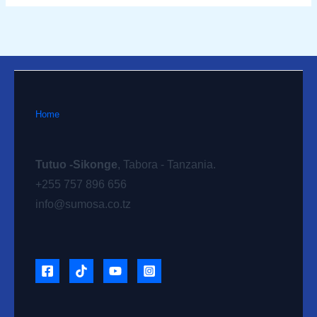
Home
Tutuo -Sikonge
, Tabora - Tanzania.
+255 757 896 656
info@sumosa.co.tz