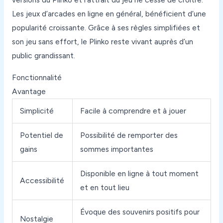
Les jeux d’arcades en ligne en général, bénéficient d’une
popularité croissante. Grâce à ses règles simplifiées et
son jeu sans effort, le Plinko reste vivant auprès d’un
public grandissant.
Fonctionnalité
Avantage
Simplicité
Facile à comprendre et à jouer
Potentiel de
Possibilité de remporter des
gains
sommes importantes
Disponible en ligne à tout moment
Accessibilité
et en tout lieu
Évoque des souvenirs positifs pour
Nostalgie