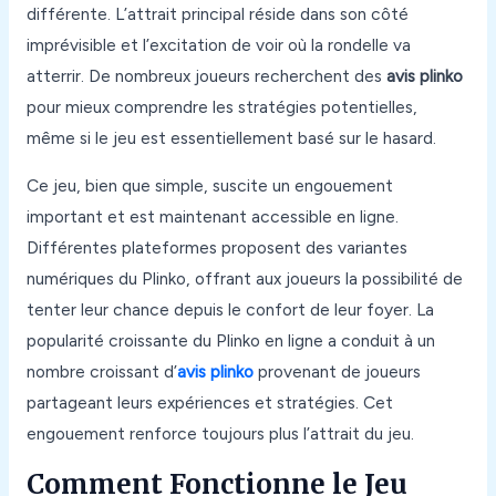
différente. L’attrait principal réside dans son côté
imprévisible et l’excitation de voir où la rondelle va
atterrir. De nombreux joueurs recherchent des
avis plinko
pour mieux comprendre les stratégies potentielles,
même si le jeu est essentiellement basé sur le hasard.
Ce jeu, bien que simple, suscite un engouement
important et est maintenant accessible en ligne.
Différentes plateformes proposent des variantes
numériques du Plinko, offrant aux joueurs la possibilité de
tenter leur chance depuis le confort de leur foyer. La
popularité croissante du Plinko en ligne a conduit à un
nombre croissant d’
avis plinko
provenant de joueurs
partageant leurs expériences et stratégies. Cet
engouement renforce toujours plus l’attrait du jeu.
Comment Fonctionne le Jeu