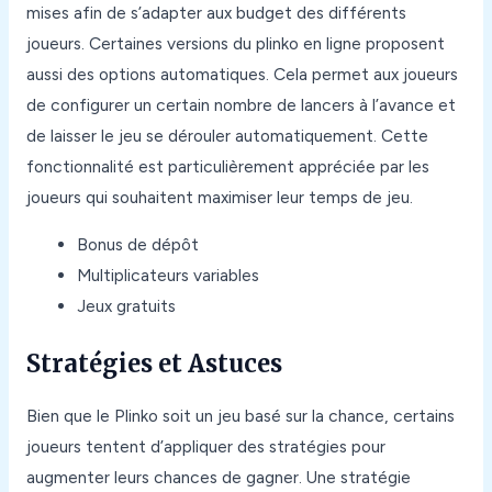
mises afin de s’adapter aux budget des différents
joueurs. Certaines versions du plinko en ligne proposent
aussi des options automatiques. Cela permet aux joueurs
de configurer un certain nombre de lancers à l’avance et
de laisser le jeu se dérouler automatiquement. Cette
fonctionnalité est particulièrement appréciée par les
joueurs qui souhaitent maximiser leur temps de jeu.
Bonus de dépôt
Multiplicateurs variables
Jeux gratuits
Stratégies et Astuces
Bien que le Plinko soit un jeu basé sur la chance, certains
joueurs tentent d’appliquer des stratégies pour
augmenter leurs chances de gagner. Une stratégie