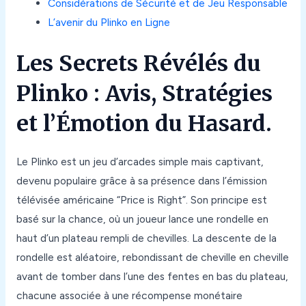
Considérations de Sécurité et de Jeu Responsable
L’avenir du Plinko en Ligne
Les Secrets Révélés du
Plinko : Avis, Stratégies
et l’Émotion du Hasard.
Le Plinko est un jeu d’arcades simple mais captivant,
devenu populaire grâce à sa présence dans l’émission
télévisée américaine “Price is Right”. Son principe est
basé sur la chance, où un joueur lance une rondelle en
haut d’un plateau rempli de chevilles. La descente de la
rondelle est aléatoire, rebondissant de cheville en cheville
avant de tomber dans l’une des fentes en bas du plateau,
chacune associée à une récompense monétaire