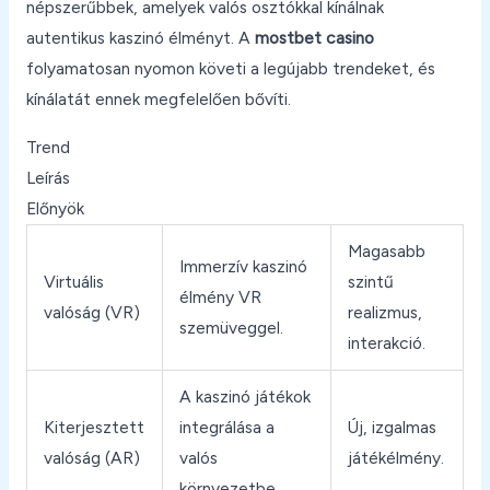
népszerűbbek, amelyek valós osztókkal kínálnak
autentikus kaszinó élményt. A
mostbet casino
folyamatosan nyomon követi a legújabb trendeket, és
kínálatát ennek megfelelően bővíti.
Trend
Leírás
Előnyök
Magasabb
Immerzív kaszinó
Virtuális
szintű
élmény VR
valóság (VR)
realizmus,
szemüveggel.
interakció.
A kaszinó játékok
Kiterjesztett
integrálása a
Új, izgalmas
valóság (AR)
valós
játékélmény.
környezetbe.