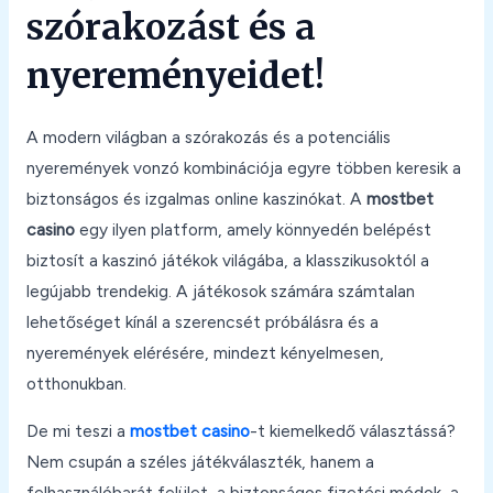
szórakozást és a
nyereményeidet!
A modern világban a szórakozás és a potenciális
nyeremények vonzó kombinációja egyre többen keresik a
biztonságos és izgalmas online kaszinókat. A
mostbet
casino
egy ilyen platform, amely könnyedén belépést
biztosít a kaszinó játékok világába, a klasszikusoktól a
legújabb trendekig. A játékosok számára számtalan
lehetőséget kínál a szerencsét próbálásra és a
nyeremények elérésére, mindezt kényelmesen,
otthonukban.
De mi teszi a
mostbet casino
-t kiemelkedő választássá?
Nem csupán a széles játékválaszték, hanem a
felhasználóbarát felület, a biztonságos fizetési módok, a