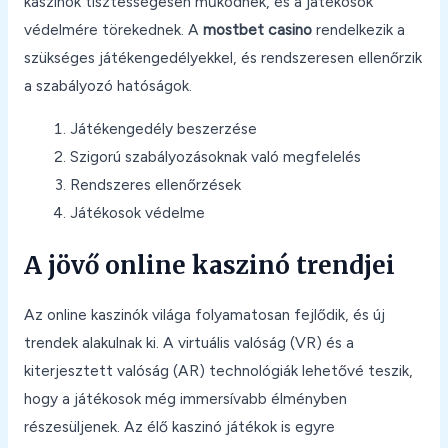
kaszinók tisztességesen működnek, és a játékosok
védelmére törekednek. A
mostbet casino
rendelkezik a
szükséges játékengedélyekkel, és rendszeresen ellenőrzik
a szabályozó hatóságok.
Játékengedély beszerzése
Szigorú szabályozásoknak való megfelelés
Rendszeres ellenőrzések
Játékosok védelme
A jövő online kaszinó trendjei
Az online kaszinók világa folyamatosan fejlődik, és új
trendek alakulnak ki. A virtuális valóság (VR) és a
kiterjesztett valóság (AR) technológiák lehetővé teszik,
hogy a játékosok még immersívabb élményben
részesüljenek. Az élő kaszinó játékok is egyre