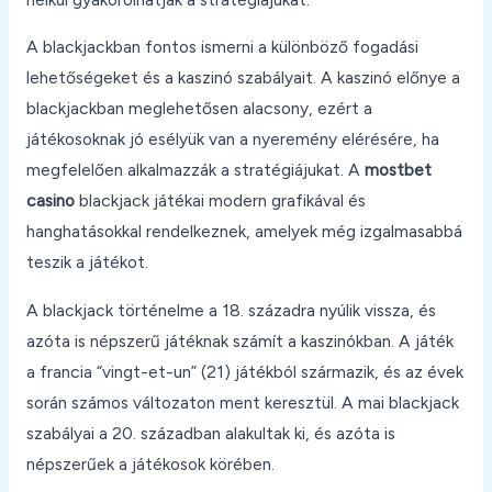
A blackjackban fontos ismerni a különböző fogadási
lehetőségeket és a kaszinó szabályait. A kaszinó előnye a
blackjackban meglehetősen alacsony, ezért a
játékosoknak jó esélyük van a nyeremény elérésére, ha
megfelelően alkalmazzák a stratégiájukat. A
mostbet
casino
blackjack játékai modern grafikával és
hanghatásokkal rendelkeznek, amelyek még izgalmasabbá
teszik a játékot.
A blackjack történelme a 18. századra nyúlik vissza, és
azóta is népszerű játéknak számít a kaszinókban. A játék
a francia “vingt-et-un” (21) játékból származik, és az évek
során számos változaton ment keresztül. A mai blackjack
szabályai a 20. században alakultak ki, és azóta is
népszerűek a játékosok körében.