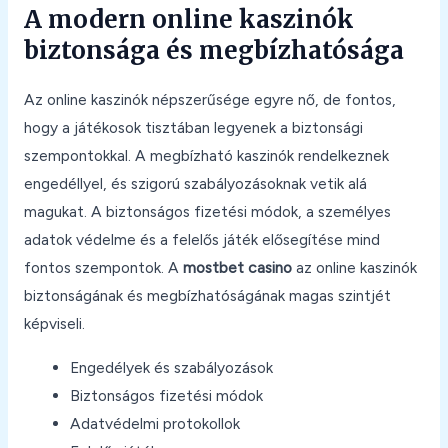
A modern online kaszinók
biztonsága és megbízhatósága
Az online kaszinók népszerűsége egyre nő, de fontos,
hogy a játékosok tisztában legyenek a biztonsági
szempontokkal. A megbízható kaszinók rendelkeznek
engedéllyel, és szigorú szabályozásoknak vetik alá
magukat. A biztonságos fizetési módok, a személyes
adatok védelme és a felelős játék elősegítése mind
fontos szempontok. A
mostbet casino
az online kaszinók
biztonságának és megbízhatóságának magas szintjét
képviseli.
Engedélyek és szabályozások
Biztonságos fizetési módok
Adatvédelmi protokollok