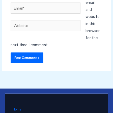
email,
Email*
and
website
Website
in this
browser
for the
next time I comment.
Home