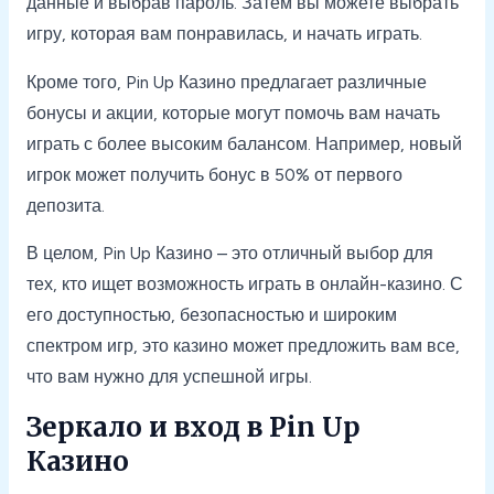
данные и выбрав пароль. Затем вы можете выбрать
игру, которая вам понравилась, и начать играть.
Кроме того, Pin Up Казино предлагает различные
бонусы и акции, которые могут помочь вам начать
играть с более высоким балансом. Например, новый
игрок может получить бонус в 50% от первого
депозита.
В целом, Pin Up Казино – это отличный выбор для
тех, кто ищет возможность играть в онлайн-казино. С
его доступностью, безопасностью и широким
спектром игр, это казино может предложить вам все,
что вам нужно для успешной игры.
Зеркало и вход в Pin Up
Казино