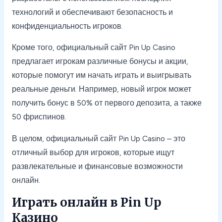
технологий и обеспечивают безопасность и
конфиденциальность игроков.
Кроме того, официальный сайт Pin Up Casino
предлагает игрокам различные бонусы и акции,
которые помогут им начать играть и выигрывать
реальные деньги. Например, новый игрок может
получить бонус в 50% от первого депозита, а также
50 фриспинов.
В целом, официальный сайт Pin Up Casino – это
отличный выбор для игроков, которые ищут
развлекательные и финансовые возможности
онлайн.
Играть онлайн в Pin Up
Казино