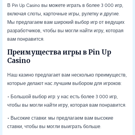
В Pin Up Casino вы можете играть в более 3 000 игр,
включая слоты, карточные игры, рулетку и другие.
Мы предлагаем вам широкий выбор игр от ведущих
разработчиков, чтобы вы могли найти игру, которая
вам понравится.
Преимущества игры в Pin Up
Casino
Наш казино предлагает вам несколько преимуществ,
которые делают нас лучшим выбором для игроков:
• Большой выбор игр: у нас есть более 3 000 игр,
чтобы вы могли найти игру, которая вам понравится.
• Высокие ставки: мы предлагаем вам высокие
ставки, чтобы вы могли выиграть больше.