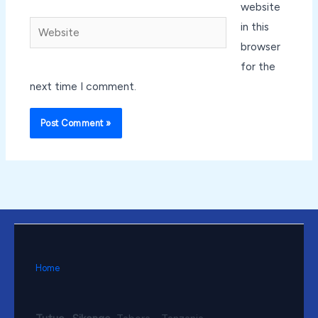
website
Website
in this
browser
for the
next time I comment.
Home