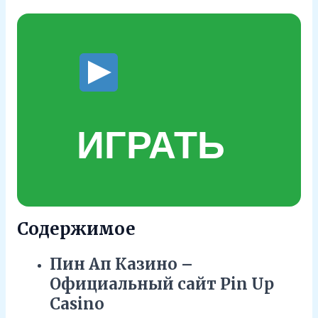
ИГРАТЬ
Содержимое
Пин Ап Казино –
Официальный сайт Pin Up
Casino