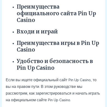
Преимущества
официального сайта Pin Up
Casino
Входи и играй
Преимущества игры в Pin Up
Casino
Удобство и безопасность в
Pin Up Casino
Если вы ищете официальный сайт Pin Up Casino, то
вы на правом пути. В этом руководстве мы
рассмотрим, как зарегистрироваться и начать играть
на официальном сайте Pin Up Casino.