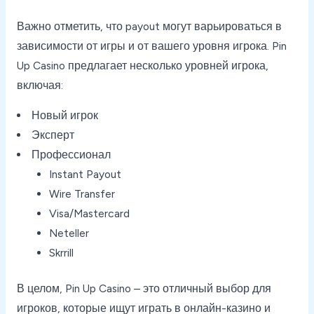
Важно отметить, что payout могут варьироваться в
зависимости от игры и от вашего уровня игрока. Pin
Up Casino предлагает несколько уровней игрока,
включая:
Новый игрок
Эксперт
Профессионал
Instant Payout
Wire Transfer
Visa/Mastercard
Neteller
Skrrill
В целом, Pin Up Casino – это отличный выбор для
игроков, которые ищут играть в онлайн-казино и