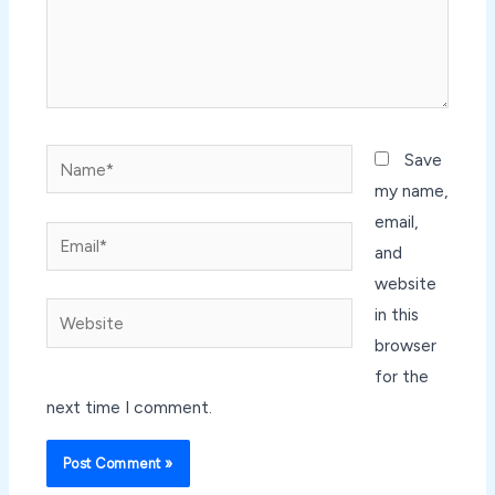
Name*
Save
my name,
email,
Email*
and
website
Website
in this
browser
for the
next time I comment.