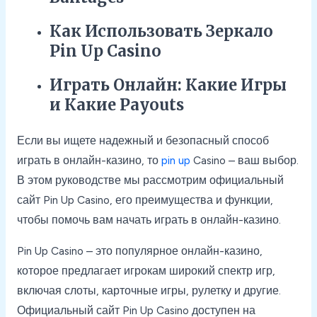
Как Использовать Зеркало
Pin Up Casino
Играть Онлайн: Какие Игры
и Какие Payouts
Если вы ищете надежный и безопасный способ
играть в онлайн-казино, то
pin up
Casino – ваш выбор.
В этом руководстве мы рассмотрим официальный
сайт Pin Up Casino, его преимущества и функции,
чтобы помочь вам начать играть в онлайн-казино.
Pin Up Casino – это популярное онлайн-казино,
которое предлагает игрокам широкий спектр игр,
включая слоты, карточные игры, рулетку и другие.
Официальный сайт Pin Up Casino доступен на