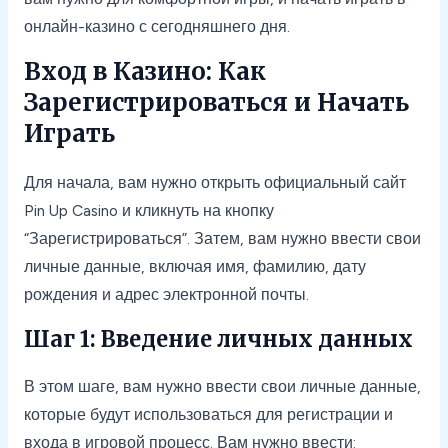
онлайн-казино с сегодняшнего дня.
Вход в Казино: Как
Зарегистрироваться и Начать
Играть
Для начала, вам нужно открыть официальный сайт
Pin Up Casino и кликнуть на кнопку
“Зарегистрироваться”. Затем, вам нужно ввести свои
личные данные, включая имя, фамилию, дату
рождения и адрес электронной почты.
Шаг 1: Введение личных данных
В этом шаге, вам нужно ввести свои личные данные,
которые будут использоваться для регистрации и
входа в игровой процесс. Вам нужно ввести: