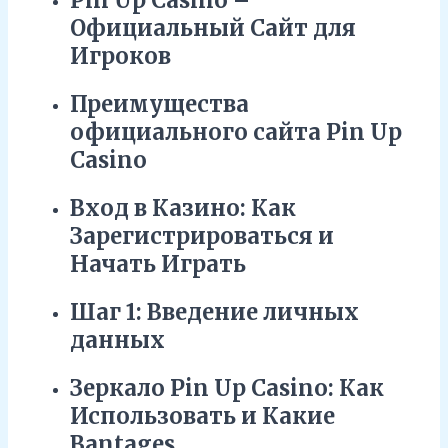
Официальный Сайт для
Игроков
Преимущества
официального сайта Pin Up
Casino
Вход в Казино: Как
Зарегистрироваться и
Начать Играть
Шаг 1: Введение личных
данных
Зеркало Pin Up Casino: Как
Использовать и Какие
Вantages