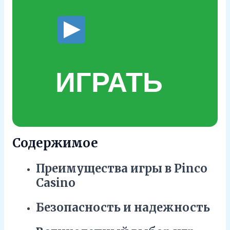
ИГРАТЬ
Содержимое
Преимущества игры в Pinco
Casino
Безопасность и надежность