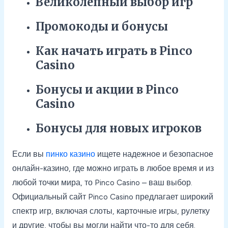
Великолепный выбор игр
Промокоды и бонусы
Как начать играть в Pinco
Casino
Бонусы и акции в Pinco
Casino
Бонусы для новых игроков
Если вы
пинко казино
ищете надежное и безопасное
онлайн-казино, где можно играть в любое время и из
любой точки мира, то Pinco Casino – ваш выбор.
Официальный сайт Pinco Casino предлагает широкий
спектр игр, включая слоты, карточные игры, рулетку
и другие, чтобы вы могли найти что-то для себя.