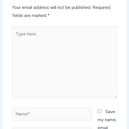
Your email address will not be published.
Required
fields are marked
*
Type
here..
Name*
Save
my name,
email,