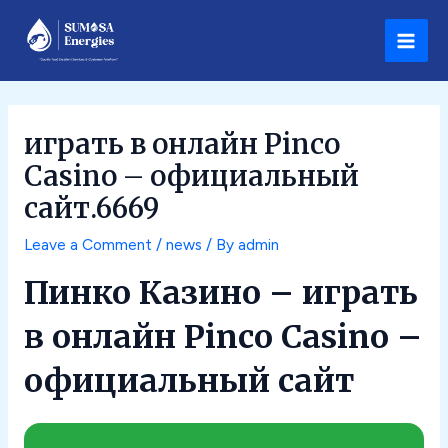
Skip
Post
Main
to
navigation
Men
content
играть в онлайн Pinco
Casino – официальный
сайт.6669
Leave a Comment
/
news
/ By
admin
Пинко Казино – играть
в онлайн Pinco Casino –
официальный сайт