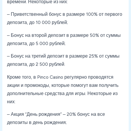
времени. Некоторые из них:
– Приветственный бонус в размере 100% от первого
депозита, до 10 000 рублей;
– Бонус на второй депозит в размере 50% от суммы
депозита, до 5 000 рублей;
– Бонус на третий депозит в размере 25% от суммы
депозита, до 2 500 рублей.
Кроме того, в Pinco Casino регулярно проводятся
акции и промокоды, которые помогут вам получить
дополнительные средства для игры. Некоторые из
них:
– Акция “День рождения” – 20% бонус на все
депозиты в день рождения;