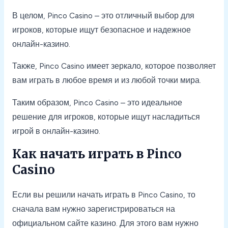
В целом, Pinco Casino – это отличный выбор для
игроков, которые ищут безопасное и надежное
онлайн-казино.
Также, Pinco Casino имеет зеркало, которое позволяет
вам играть в любое время и из любой точки мира.
Таким образом, Pinco Casino – это идеальное
решение для игроков, которые ищут насладиться
игрой в онлайн-казино.
Как начать играть в Pinco
Casino
Если вы решили начать играть в Pinco Casino, то
сначала вам нужно зарегистрироваться на
официальном сайте казино. Для этого вам нужно