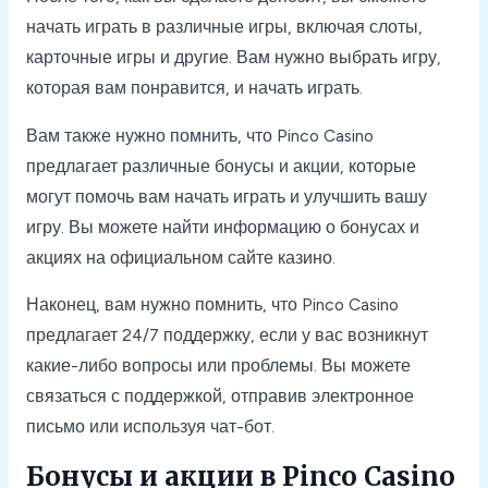
начать играть в различные игры, включая слоты,
карточные игры и другие. Вам нужно выбрать игру,
которая вам понравится, и начать играть.
Вам также нужно помнить, что Pinco Casino
предлагает различные бонусы и акции, которые
могут помочь вам начать играть и улучшить вашу
игру. Вы можете найти информацию о бонусах и
акциях на официальном сайте казино.
Наконец, вам нужно помнить, что Pinco Casino
предлагает 24/7 поддержку, если у вас возникнут
какие-либо вопросы или проблемы. Вы можете
связаться с поддержкой, отправив электронное
письмо или используя чат-бот.
Бонусы и акции в Pinco Casino