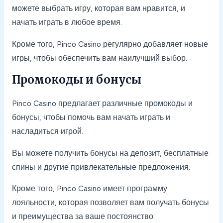
можете выбрать игру, которая вам нравится, и
начать играть в любое время.
Кроме того, Pinco Casino регулярно добавляет новые
игры, чтобы обеспечить вам наилучший выбор.
Промокоды и бонусы
Pinco Casino предлагает различные промокоды и
бонусы, чтобы помочь вам начать играть и
насладиться игрой.
Вы можете получить бонусы на депозит, бесплатные
спины и другие привлекательные предложения.
Кроме того, Pinco Casino имеет программу
лояльности, которая позволяет вам получать бонусы
и преимущества за ваше постоянство.