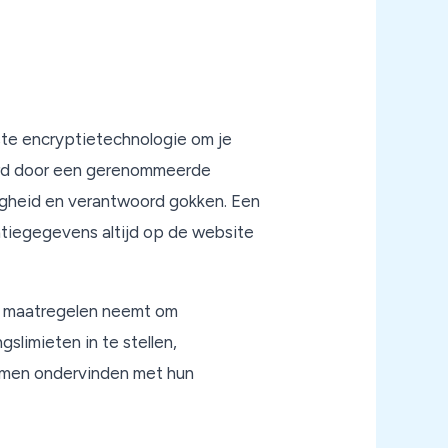
wste encryptietechnologie om je
eerd door een gerenommeerde
iligheid en verantwoord gokken. Een
entiegegevens altijd op de website
en maatregelen neemt om
slimieten in te stellen,
blemen ondervinden met hun