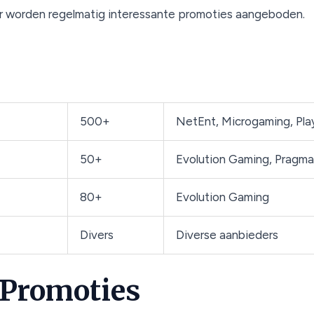
 er worden regelmatig interessante promoties aangeboden.
500+
NetEnt, Microgaming, Pla
50+
Evolution Gaming, Pragma
80+
Evolution Gaming
Divers
Diverse aanbieders
 Promoties