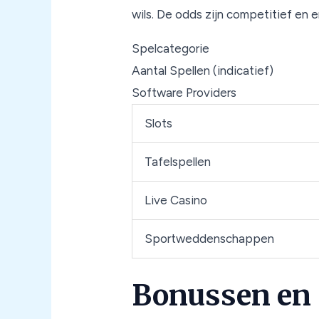
wils. De odds zijn competitief en
Spelcategorie
Aantal Spellen (indicatief)
Software Providers
Slots
Tafelspellen
Live Casino
Sportweddenschappen
Bonussen en