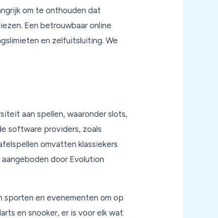
langrijk om te onthouden dat
rliezen. Een betrouwbaar online
gslimieten en zelfuitsluiting. We
siteit aan spellen, waaronder slots,
e software providers, zoals
tafelspellen omvatten klassiekers
den aangeboden door Evolution
an sporten en evenementen om op
rts en snooker, er is voor elk wat