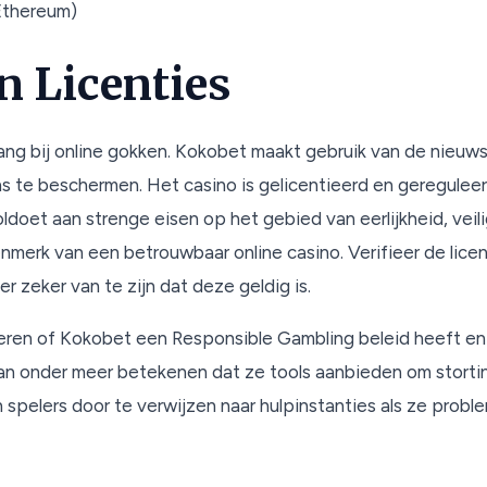
 Ethereum)
n Licenties
elang bij online gokken. Kokobet maakt gebruik van de nieu
ns te beschermen. Het casino is gelicentieerd en geregul
oldoet aan strenge eisen op het gebied van eerlijkheid, ve
 kenmerk van een betrouwbaar online casino. Verifieer de lic
r zeker van te zijn dat deze geldig is.
oleren of Kokobet een Responsible Gambling beleid heeft 
an onder meer betekenen dat ze tools aanbieden om storting
en spelers door te verwijzen naar hulpinstanties als ze pro