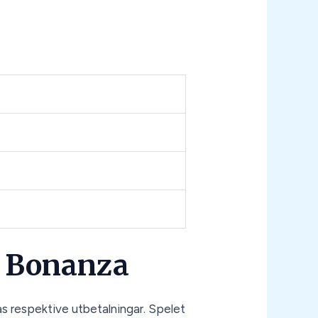
t Bonanza
ras respektive utbetalningar. Spelet