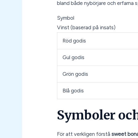
bland både nybörjare och erfarna s
Symbol
Vinst (baserad på insats)
Röd godis
Gul godis
Grön godis
Blå godis
Symboler och
För att verkligen förstå
sweet bon