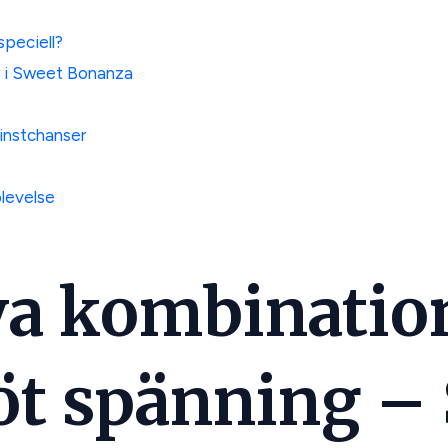
peciell?
r i Sweet Bonanza
vinstchanser
levelse
va kombinatio
öt spänning –