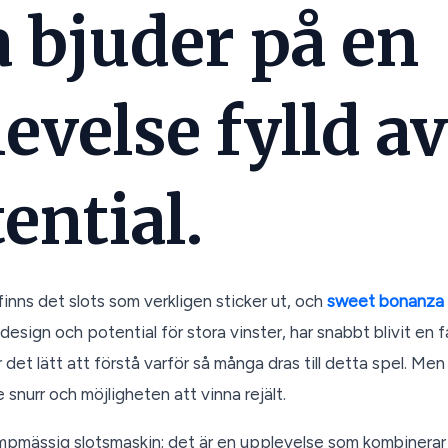
 bjuder på en
evelse fylld 
ential.
finns det slots som verkligen sticker ut, och
sweet bonanza
nde design och potential för stora vinster, har snabbt blivit en
det lätt att förstå varför så många dras till detta spel. Me
 snurr och möjligheten att vinna rejält.
mpmässig slotsmaskin; det är en upplevelse som kombinerar