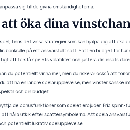
 anpassa sig till de givna omständigheterna.
r att öka dina vinstcha
pel, finns det vissa strategier som kan hjälpa dig att öka d
in bankrulle på ett ansvarsfullt sätt. Sätt en budget för hur
iktigt att förstå spelets volatilitet och justera din insats däre
an du potentiellt vinna mer, men du riskerar också att förl
u att ha en längre spelarupplevelse, men vinster kanske int
spelstil och din budget.
tnyttja de bonusfunktioner som spelet erbjuder. Fria spinn-f
 att hålla utkik efter scattersymbolerna. Att spela ansvarsfu
 och potentiellt lukrativ spelupplevelse.