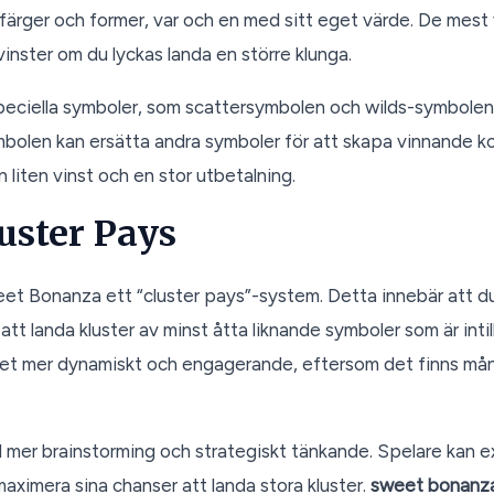
ika färger och former, var och en med sitt eget värde. De mes
nster om du lyckas landa en större klunga.
peciella symboler, som scattersymbolen och wilds-symbolen.
bolen kan ersätta andra symboler för att skapa vinnande ko
 liten vinst och en stor utbetalning.
luster Pays
t Bonanza ett “cluster pays”-system. Detta innebär att du
m att landa kluster av minst åtta liknande symboler som är inti
let mer dynamiskt och engagerande, eftersom det finns mång
l mer brainstorming och strategiskt tänkande. Spelare kan 
aximera sina chanser att landa stora kluster.
sweet bonanz