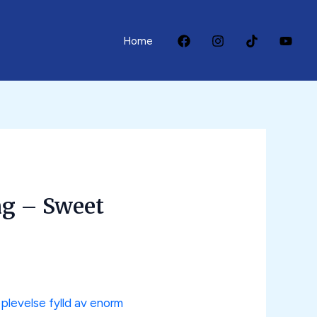
Home
ng – Sweet
levelse fylld av enorm