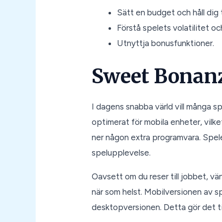
Sätt en budget och håll dig t
Förstå spelets volatilitet oc
Utnyttja bonusfunktioner.
Sweet Bonan
I dagens snabba värld vill många sp
optimerat för mobila enheter, vilke
ner någon extra programvara. Spelet
spelupplevelse.
Oavsett om du reser till jobbet, v
när som helst. Mobilversionen av s
desktopversionen. Detta gör det till