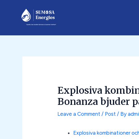
Skip
Post
to
navigation
content
Explosiva kombin
Bonanza bjuder på
Leave a Comment
/
Post
/ By
adm
Explosiva kombinationer oc