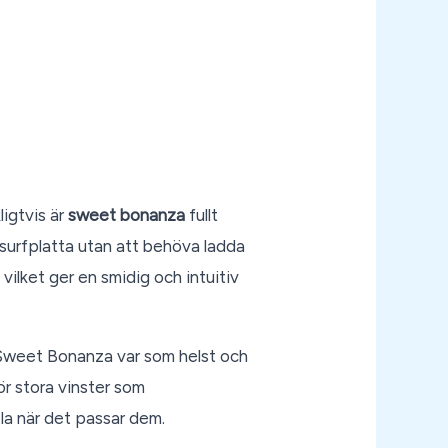
ligtvis är
sweet bonanza
fullt
 surfplatta utan att behöva ladda
vilket ger en smidig och intuitiv
v Sweet Bonanza var som helst och
r stora vinster som
ela när det passar dem.