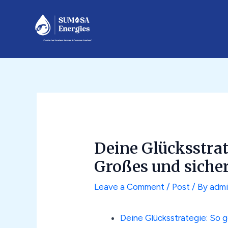
Skip
Post
to
navigation
content
Deine Glücksstrat
Großes und sicher
Leave a Comment
/
Post
/ By
adm
Deine Glücksstrategie: So ge