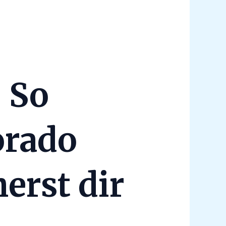
: So
orado
erst dir