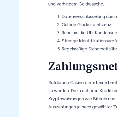
und verhindern Geldwäsche.
Datenverschlüsselung durc
Gültige Glücksspiellizenz
Rund um die Uhr Kundenser
Strenge Identifikationsverf
Regelmäßige Sicherheitsüb
Zahlungsmet
Rolldorado Casino bietet eine bre
zu werden. Dazu gehören Kreditkar
Kryptowährungen wie Bitcoin und 
Auszahlungen je nach gewählter Z