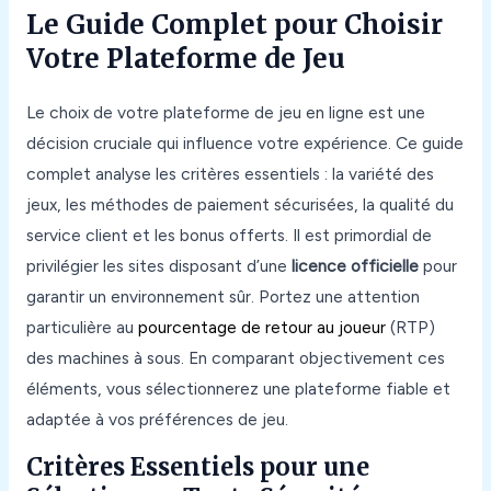
Le Guide Complet pour Choisir
Votre Plateforme de Jeu
Le choix de votre plateforme de jeu en ligne est une
décision cruciale qui influence votre expérience. Ce guide
complet analyse les critères essentiels : la variété des
jeux, les méthodes de paiement sécurisées, la qualité du
service client et les bonus offerts. Il est primordial de
privilégier les sites disposant d’une
licence officielle
pour
garantir un environnement sûr. Portez une attention
particulière au
pourcentage de retour au joueur
(RTP)
des machines à sous. En comparant objectivement ces
éléments, vous sélectionnerez une plateforme fiable et
adaptée à vos préférences de jeu.
Critères Essentiels pour une