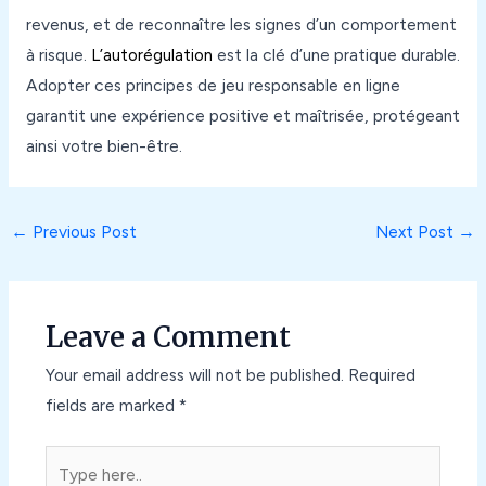
revenus, et de reconnaître les signes d’un comportement
à risque.
L’autorégulation
est la clé d’une pratique durable.
Adopter ces principes de jeu responsable en ligne
garantit une expérience positive et maîtrisée, protégeant
ainsi votre bien-être.
←
Previous Post
Next Post
→
Leave a Comment
Your email address will not be published.
Required
fields are marked
*
Type