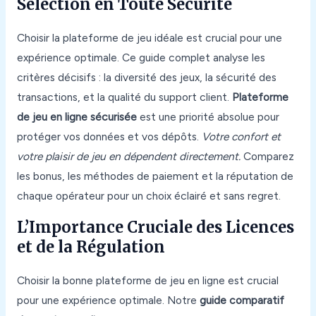
Sélection en Toute Sécurité
Choisir la plateforme de jeu idéale est crucial pour une
expérience optimale. Ce guide complet analyse les
critères décisifs : la diversité des jeux, la sécurité des
transactions, et la qualité du support client.
Plateforme
de jeu en ligne sécurisée
est une priorité absolue pour
protéger vos données et vos dépôts.
Votre confort et
votre plaisir de jeu en dépendent directement.
Comparez
les bonus, les méthodes de paiement et la réputation de
chaque opérateur pour un choix éclairé et sans regret.
L’Importance Cruciale des Licences
et de la Régulation
Choisir la bonne plateforme de jeu en ligne est crucial
pour une expérience optimale. Notre
guide comparatif