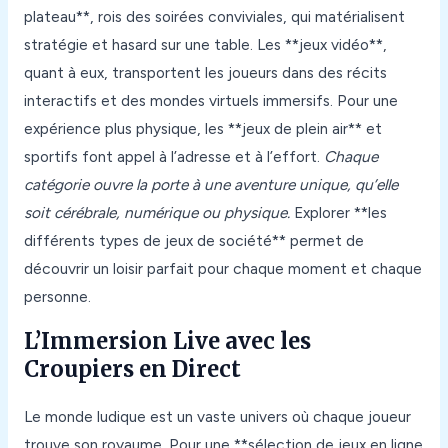
plateau**, rois des soirées conviviales, qui matérialisent
stratégie et hasard sur une table. Les **jeux vidéo**,
quant à eux, transportent les joueurs dans des récits
interactifs et des mondes virtuels immersifs. Pour une
expérience plus physique, les **jeux de plein air** et
sportifs font appel à l’adresse et à l’effort.
Chaque
catégorie ouvre la porte à une aventure unique, qu’elle
soit cérébrale, numérique ou physique.
Explorer **les
différents types de jeux de société** permet de
découvrir un loisir parfait pour chaque moment et chaque
personne.
L’Immersion Live avec les
Croupiers en Direct
Le monde ludique est un vaste univers où chaque joueur
trouve son royaume. Pour une **sélection de jeux en ligne