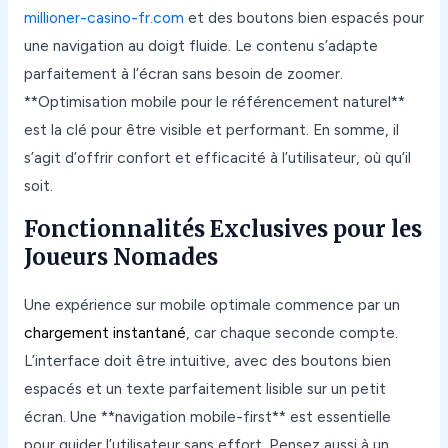
millioner-casino-fr.com
et des boutons bien espacés pour
une navigation au doigt fluide. Le contenu s’adapte
parfaitement à l’écran sans besoin de zoomer.
**Optimisation mobile pour le référencement naturel**
est la clé pour être visible et performant. En somme, il
s’agit d’offrir confort et efficacité à l’utilisateur, où qu’il
soit.
Fonctionnalités Exclusives pour les
Joueurs Nomades
Une expérience sur mobile optimale commence par un
chargement instantané
, car chaque seconde compte.
L’interface doit être intuitive, avec des boutons bien
espacés et un texte parfaitement lisible sur un petit
écran. Une **navigation mobile-first** est essentielle
pour guider l’utilisateur sans effort. Pensez aussi à un