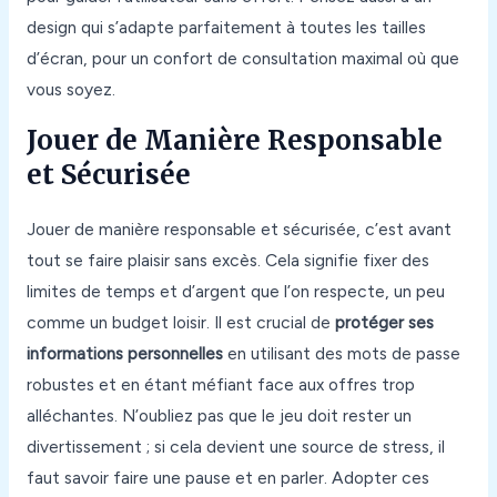
design qui s’adapte parfaitement à toutes les tailles
d’écran, pour un confort de consultation maximal où que
vous soyez.
Jouer de Manière Responsable
et Sécurisée
Jouer de manière responsable et sécurisée, c’est avant
tout se faire plaisir sans excès. Cela signifie fixer des
limites de temps et d’argent que l’on respecte, un peu
comme un budget loisir. Il est crucial de
protéger ses
informations personnelles
en utilisant des mots de passe
robustes et en étant méfiant face aux offres trop
alléchantes. N’oubliez pas que le jeu doit rester un
divertissement ; si cela devient une source de stress, il
faut savoir faire une pause et en parler. Adopter ces