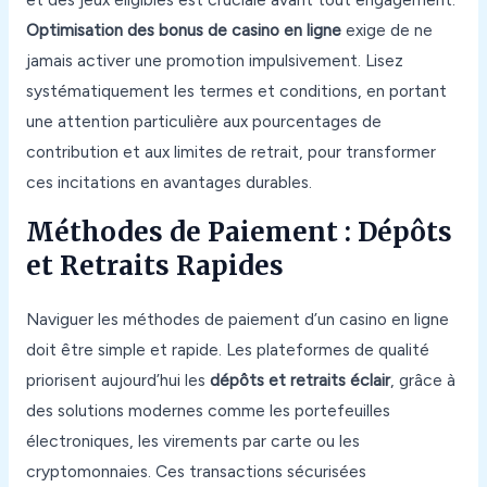
Optimisation des bonus de casino en ligne
exige de ne
jamais activer une promotion impulsivement. Lisez
systématiquement les termes et conditions, en portant
une attention particulière aux pourcentages de
contribution et aux limites de retrait, pour transformer
ces incitations en avantages durables.
Méthodes de Paiement : Dépôts
et Retraits Rapides
Naviguer les méthodes de paiement d’un casino en ligne
doit être simple et rapide. Les plateformes de qualité
priorisent aujourd’hui les
dépôts et retraits éclair
, grâce à
des solutions modernes comme les portefeuilles
électroniques, les virements par carte ou les
cryptomonnaies. Ces transactions sécurisées