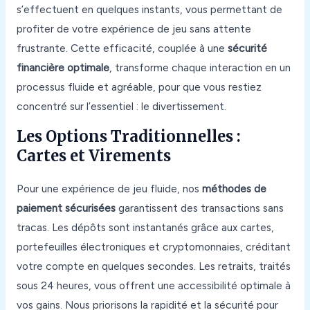
s’effectuent en quelques instants, vous permettant de
profiter de votre expérience de jeu sans attente
frustrante. Cette efficacité, couplée à une
sécurité
financière optimale
, transforme chaque interaction en un
processus fluide et agréable, pour que vous restiez
concentré sur l’essentiel : le divertissement.
Les Options Traditionnelles :
Cartes et Virements
Pour une expérience de jeu fluide, nos
méthodes de
paiement sécurisées
garantissent des transactions sans
tracas. Les dépôts sont instantanés grâce aux cartes,
portefeuilles électroniques et cryptomonnaies, créditant
votre compte en quelques secondes. Les retraits, traités
sous 24 heures, vous offrent une accessibilité optimale à
vos gains. Nous priorisons la rapidité et la sécurité pour