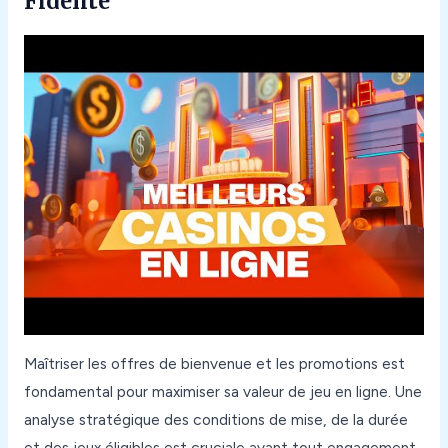
Fidélité
Maîtriser les offres de bienvenue et les promotions est
fondamental pour maximiser sa valeur de jeu en ligne. Une
analyse stratégique des conditions de mise, de la durée
et des jeux éligibles est cruciale avant tout engagement.