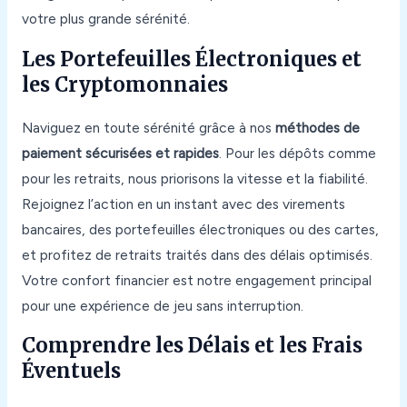
votre plus grande sérénité.
Les Portefeuilles Électroniques et
les Cryptomonnaies
Naviguez en toute sérénité grâce à nos
méthodes de
paiement sécurisées et rapides
. Pour les dépôts comme
pour les retraits, nous priorisons la vitesse et la fiabilité.
Rejoignez l’action en un instant avec des virements
bancaires, des portefeuilles électroniques ou des cartes,
et profitez de retraits traités dans des délais optimisés.
Votre confort financier est notre engagement principal
pour une expérience de jeu sans interruption.
Comprendre les Délais et les Frais
Éventuels