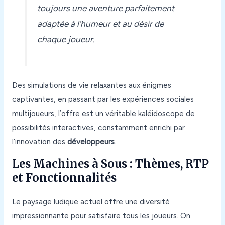
toujours une aventure parfaitement
adaptée à l’humeur et au désir de
chaque joueur.
Des simulations de vie relaxantes aux énigmes
captivantes, en passant par les expériences sociales
multijoueurs, l’offre est un véritable kaléidoscope de
possibilités interactives, constamment enrichi par
l’innovation des
développeurs
.
Les Machines à Sous : Thèmes, RTP
et Fonctionnalités
Le paysage ludique actuel offre une diversité
impressionnante pour satisfaire tous les joueurs. On