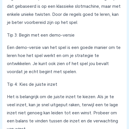
dat gebaseerd is op een klassieke slotmachine, maar met
enkele unieke twisten. Door de regels goed te leren, kan
je beter voorbereid zijn op het spel.
Tip 3: Begin met een demo-versie
Een demo-versie van het spel is een goede manier om te
leren hoe het spel werkt en om je strategie te
ontwikkelen. Je kunt ook zien of het spel jou bevalt
voordat je echt begint met spelen.
Tip 4: Kies de juiste inzet
Het is belangrijk om de juiste inzet te kiezen. Als je te
veel inzet, kan je snel uitgeput raken, terwijl een te lage
inzet niet genoeg kan leiden tot een winst. Probeer om
een balans te vinden tussen de inzet en de verwachting
van winst.