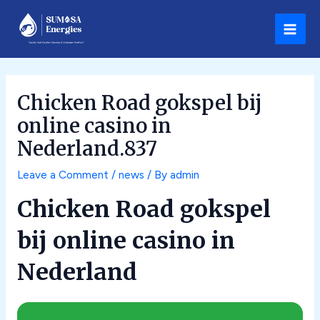
Skip
Post
Main
to
navigation
Men
content
Chicken Road gokspel bij
online casino in
Nederland.837
Leave a Comment
/
news
/ By
admin
Chicken Road gokspel
bij online casino in
Nederland