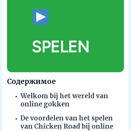
SPELEN
Содержимое
Welkom bij het wereld van
online gokken
De voordelen van het spelen
van Chicken Road bij online