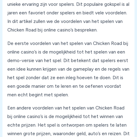
unieke ervaring zijn voor spelers. Dit populaire gokspel is al
jaren een favoriet onder spelers en biedt vele voordelen.
In dit artikel zullen we de voordelen van het spelen van
Chicken Road bij online casino’s bespreken.
De eerste voordelen van het spelen van Chicken Road bij
online casino’s is de mogelijkheid tot het spelen van een
demo-versie van het spel. Dit betekent dat spelers eerst
een idee kunnen krijgen van de gameplay en de regels van
het spel zonder dat ze een inleg hoeven te doen. Dit is
een goede manier om te leren en te oefenen voordat
men echt begint met spelen.
Een andere voordelen van het spelen van Chicken Road
bij online casino’s is de mogelijkheid tot het winnen van
echte prijzen. Het spel is ontworpen om spelers te laten
winnen grote prijzen, waaronder geld, auto’s en reizen. Dit