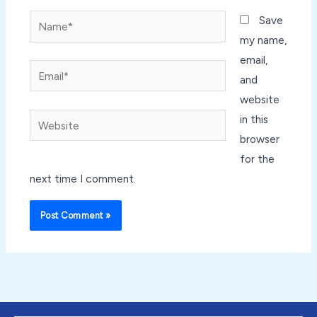
Name*
Save
my name,
email,
Email*
and
website
Website
in this
browser
for the
next time I comment.