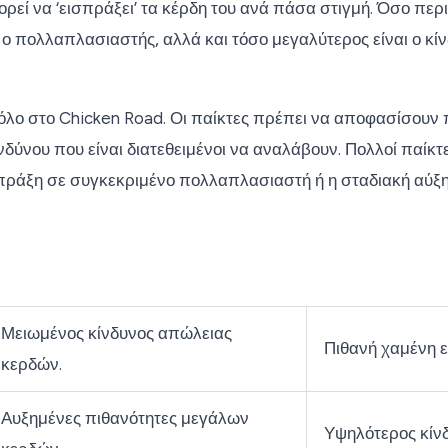
ρεί να ‘εισπράξει’ τα κέρδη του ανά πάσα στιγμή. Όσο περι
ι ο πολλαπλασιαστής, αλλά και τόσο μεγαλύτερος είναι ο κίν
ρόλο στο Chicken Road. Οι παίκτες πρέπει να αποφασίσουν 
δύνου που είναι διατεθειμένοι να αναλάβουν. Πολλοί παίκ
σπράξη σε συγκεκριμένο πολλαπλασιαστή ή η σταδιακή αύξ
Μειωμένος κίνδυνος απώλειας
Πιθανή χαμένη ε
κερδών.
Αυξημένες πιθανότητες μεγάλων
Υψηλότερος κίν