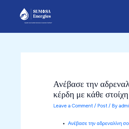
Skip
Post
to
navigation
content
Ανέβασε την αδρενα
κέρδη με κάθε στοίχη
Leave a Comment
/
Post
/ By
adm
Ανέβασε την αδρεναλίνη σου