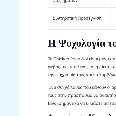
Στοιχημάτων
Συντηρητική Προσέγγιση
Η Ψυχολογία το
Το Chicken Road δεν είναι μόνο π
φόβος της απώλειας και η πίεση το
την ψυχραιμία τους και να λαμβάν
Ένα συχνό λάθος που κάνουν οι αρ
τους στην προσπάθεια να ανακτήσ
Είναι σημαντικό να θυμάστε ότι το