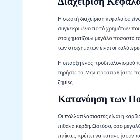
Διαχείριση Κεφαλ
Η σωστή διαχείριση κεφαλαίου είνα
συγκεκριμένο ποσό χρημάτων που ε
στοιχηματίζουν μεγάλο ποσοστό το
των στοιχημάτων είναι οι καλύτερες
Η ύπαρξη ενός προϋπολογισμού παιχ
τηρήστε το. Μην προσπαθήσετε ποτ
ζημίες.
Κατανόηση των Π
Οι πολλαπλασιαστές είναι η καρδι
πιθανά κέρδη. Ωστόσο, όσο μεγαλύτ
παίκτες πρέπει να κατανοήσουν π