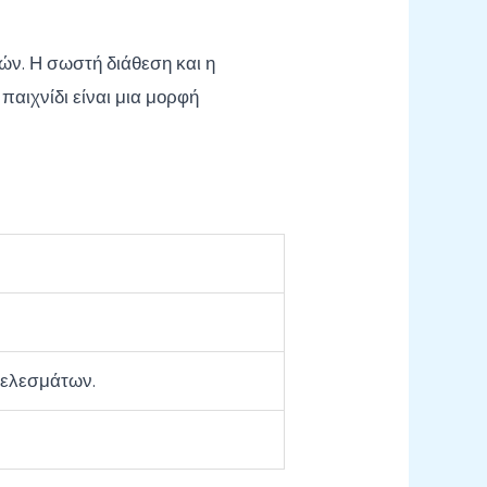
ών. Η σωστή διάθεση και η
παιχνίδι είναι μια μορφή
τελεσμάτων.