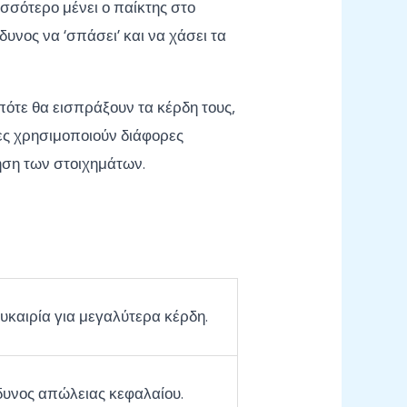
σσότερο μένει ο παίκτης στο
δυνος να ‘σπάσει’ και να χάσει τα
πότε θα εισπράξουν τα κέρδη τους,
τες χρησιμοποιούν διάφορες
ηση των στοιχημάτων.
υκαιρία για μεγαλύτερα κέρδη.
δυνος απώλειας κεφαλαίου.