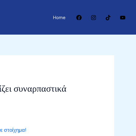
Home
ζει συναρπαστικά
ε στοίχημα!