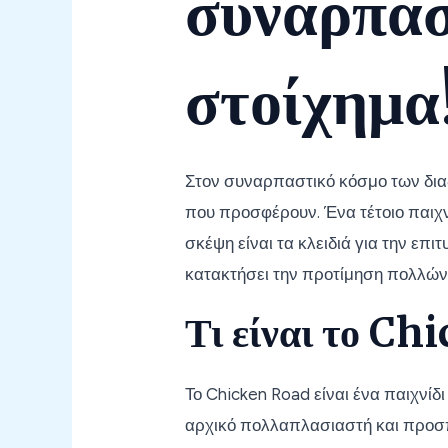
συναρπασ
στοίχημα
Στον συναρπαστικό κόσμο των διαδ
που προσφέρουν. Ένα τέτοιο παιχνί
σκέψη είναι τα κλειδιά για την επι
κατακτήσει την προτίμηση πολλών
Τι είναι το Ch
Το Chicken Road είναι ένα παιχνί
αρχικό πολλαπλασιαστή και προσπα