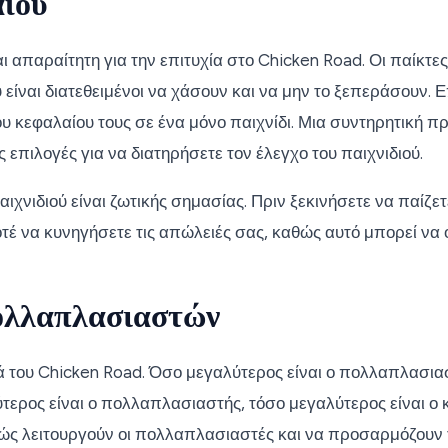
αίου
ι απαραίτητη για την επιτυχία στο Chicken Road. Οι παίκτ
ίναι διατεθειμένοι να χάσουν και να μην το ξεπεράσουν. 
υ κεφαλαίου τους σε ένα μόνο παιχνίδι. Μια συντηρητική π
 επιλογές για να διατηρήσετε τον έλεγχο του παιχνιδιού.
νιδιού είναι ζωτικής σημασίας. Πριν ξεκινήσετε να παίζετ
έ να κυνηγήσετε τις απώλειές σας, καθώς αυτό μπορεί να 
ολλαπλασιαστών
ά του Chicken Road. Όσο μεγαλύτερος είναι ο πολλαπλασιασ
ερος είναι ο πολλαπλασιαστής, τόσο μεγαλύτερος είναι ο κί
ώς λειτουργούν οι πολλαπλασιαστές και να προσαρμόζουν τ