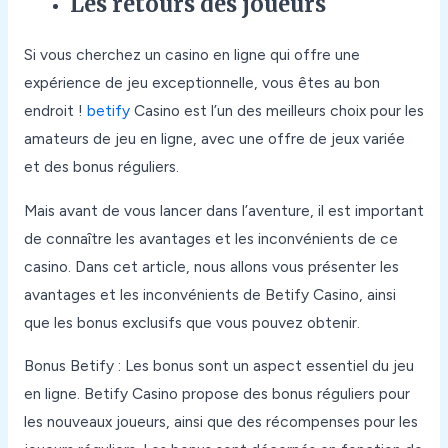
Les retours des joueurs
Si vous cherchez un casino en ligne qui offre une
expérience de jeu exceptionnelle, vous êtes au bon
endroit !
betify
Casino est l’un des meilleurs choix pour les
amateurs de jeu en ligne, avec une offre de jeux variée
et des bonus réguliers.
Mais avant de vous lancer dans l’aventure, il est important
de connaître les avantages et les inconvénients de ce
casino. Dans cet article, nous allons vous présenter les
avantages et les inconvénients de Betify Casino, ainsi
que les bonus exclusifs que vous pouvez obtenir.
Bonus Betify : Les bonus sont un aspect essentiel du jeu
en ligne. Betify Casino propose des bonus réguliers pour
les nouveaux joueurs, ainsi que des récompenses pour les