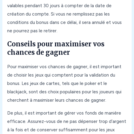
valables pendant 30 jours à compter de la date de
création du compte. Si vous ne remplissez pas les
conditions du bonus dans ce délai, il sera annulé et vous
ne pourrez pas le retirer.
Conseils pour maximiser vos
chances de gagner
Pour maximiser vos chances de gagner, il est important
de choisir les jeux qui comptent pour la validation du
bonus. Les jeux de cartes, tels que le poker et le
blackjack, sont des choix populaires pour les joueurs qui
cherchent à maximiser leurs chances de gagner.
De plus, il est important de gérer vos fonds de manière
efficace. Assurez-vous de ne pas dépenser trop d’argent
à la fois et de conserver suffisamment pour les jeux