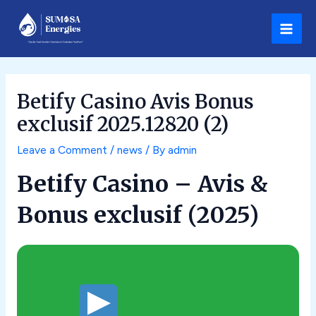
Skip
Post
Main
to
navigation
Men
content
Betify Casino Avis Bonus
exclusif 2025.12820 (2)
Leave a Comment
/
news
/ By
admin
Betify Casino – Avis &
Bonus exclusif (2025)