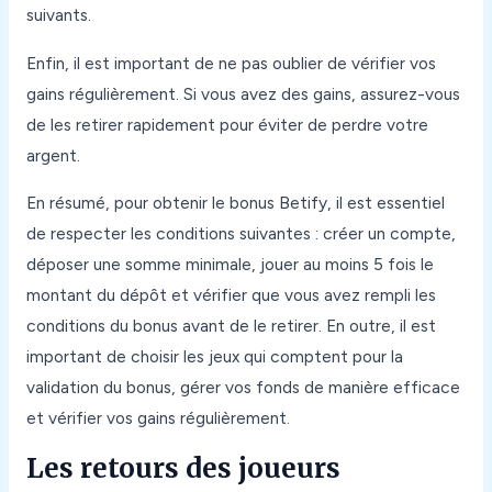
suivants.
Enfin, il est important de ne pas oublier de vérifier vos
gains régulièrement. Si vous avez des gains, assurez-vous
de les retirer rapidement pour éviter de perdre votre
argent.
En résumé, pour obtenir le bonus Betify, il est essentiel
de respecter les conditions suivantes : créer un compte,
déposer une somme minimale, jouer au moins 5 fois le
montant du dépôt et vérifier que vous avez rempli les
conditions du bonus avant de le retirer. En outre, il est
important de choisir les jeux qui comptent pour la
validation du bonus, gérer vos fonds de manière efficace
et vérifier vos gains régulièrement.
Les retours des joueurs