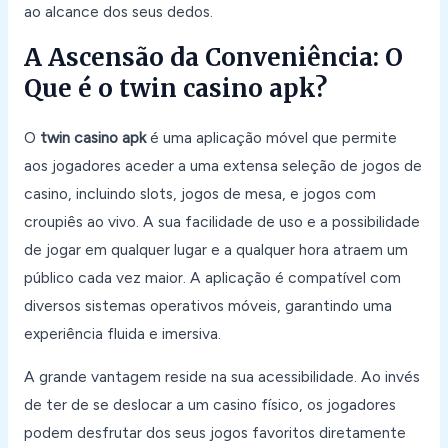
ao alcance dos seus dedos.
A Ascensão da Conveniência: O
Que é o twin casino apk?
O
twin casino apk
é uma aplicação móvel que permite
aos jogadores aceder a uma extensa seleção de jogos de
casino, incluindo slots, jogos de mesa, e jogos com
croupiês ao vivo. A sua facilidade de uso e a possibilidade
de jogar em qualquer lugar e a qualquer hora atraem um
público cada vez maior. A aplicação é compatível com
diversos sistemas operativos móveis, garantindo uma
experiência fluida e imersiva.
A grande vantagem reside na sua acessibilidade. Ao invés
de ter de se deslocar a um casino físico, os jogadores
podem desfrutar dos seus jogos favoritos diretamente