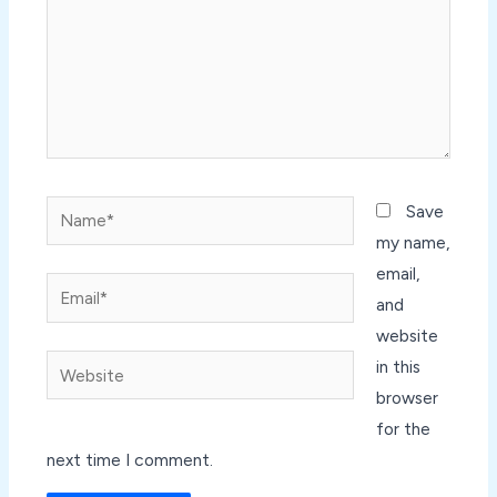
Name*
Save
my name,
email,
Email*
and
website
Website
in this
browser
for the
next time I comment.