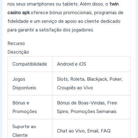
nos seus smartphones ou tablets. Além disso, o
twin
casino apk
oferece bónus promocionais, programas de
fidelidade e um serviço de apoio ao cliente dedicado
para garantir a satisfação dos jogadores.
Recurso
Descrição
Compatibilidade
Android e iOS
Jogos
Slots, Roleta, Blackjack, Poker,
Disponíveis
Croupiês ao Vivo
Bónus e
Bónus de Boas-Vindas, Free
Promoções
Spins, Promoções Semanais
Suporte ao
Chat ao Vivo, Email, FAQ
Cliente