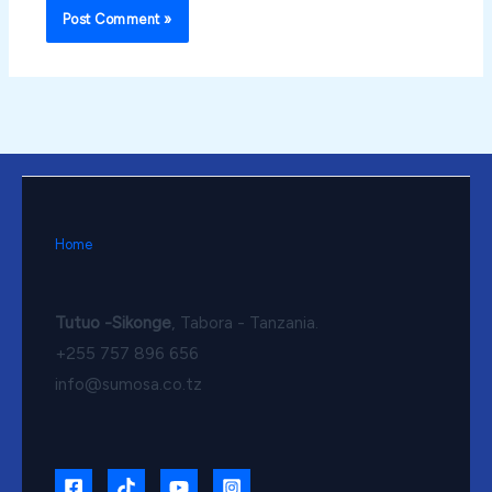
Home
Tutuo -Sikonge
, Tabora - Tanzania.
+255 757 896 656
info@sumosa.co.tz