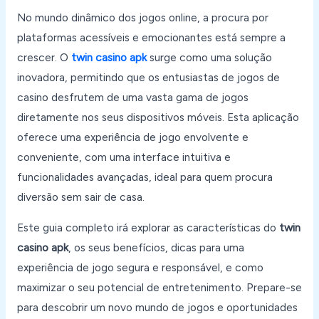
No mundo dinâmico dos jogos online, a procura por
plataformas acessíveis e emocionantes está sempre a
crescer. O
twin casino apk
surge como uma solução
inovadora, permitindo que os entusiastas de jogos de
casino desfrutem de uma vasta gama de jogos
diretamente nos seus dispositivos móveis. Esta aplicação
oferece uma experiência de jogo envolvente e
conveniente, com uma interface intuitiva e
funcionalidades avançadas, ideal para quem procura
diversão sem sair de casa.
Este guia completo irá explorar as características do
twin
casino apk
, os seus benefícios, dicas para uma
experiência de jogo segura e responsável, e como
maximizar o seu potencial de entretenimento. Prepare-se
para descobrir um novo mundo de jogos e oportunidades