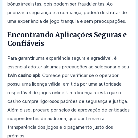
bónus irrealistas, pois podem ser fraudulentas. Ao
priorizar a segurança e a confiança, poderá desfrutar de
uma experiência de jogo tranquila e sem preocupações.
Encontrando Aplicações Seguras e
Confiáveis
Para garantir uma experiência segura e agradável, é
essencial adotar algumas precauções ao selecionar o seu
twin casino apk
. Comece por verificar se o operador
possui uma licença válida, emitida por uma autoridade
respeitável de jogos online. Uma licença atesta que o
casino cumpre rigorosos padrões de segurança e justiça.
Além disso, procure por selos de aprovação de entidades
independentes de auditoria, que confirmam a
transparência dos jogos e o pagamento justo dos
prémios.