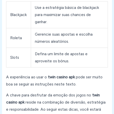
Use a estratégia básica de blackjack
Blackjack
para maximizar suas chances de
ganhar.
Gerencie suas apostas e escolha
Roleta
números aleatórios.
Defina um limite de apostas e
Slots
aproveite os bónus.
A experiência ao usar o
twin casino apk
pode ser muito
boa se seguir as instruções neste texto.
A chave para desfrutar da emoção dos jogos no
twin
casino apk
reside na combinação de diversão, estratégia
e responsabilidade. Ao seguir estas dicas, você estará