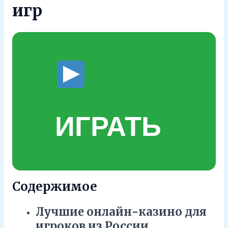
игр
ИГРАТЬ
Содержимое
Лучшие онлайн-казино для
игроков из России