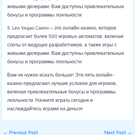
живыми дилерами. Вам доступны привлекательные
бонусы и программы лояльности.
5. Leo Vegas Casino – это онлайн-казино, которое
предлагает более 500 игровых автоматов, включая
слоты от ведущих разработчиков, а также игры с
живыми дилерами. Вам доступны привлекательные
бонусы и программы лояльности.
Вам не нужно искать больше! Эти пять онлайн-
казино предлагают лучшие условия для игроков,
включая привлекательные бонусы и программы
лояльности. Начните играть сегодня и
наслаждайтесь играми на деньги!
←
Previous Post
Next Post
→