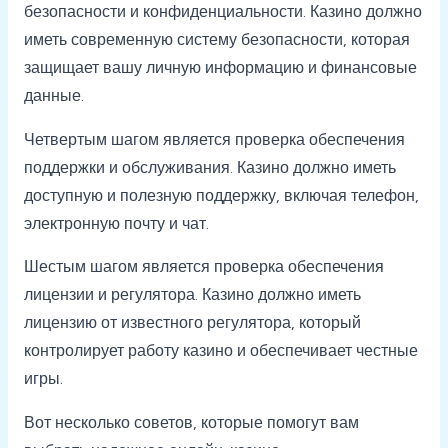
безопасности и конфиденциальности. Казино должно
иметь современную систему безопасности, которая
защищает вашу личную информацию и финансовые
данные.
Четвертым шагом является проверка обеспечения
поддержки и обслуживания. Казино должно иметь
доступную и полезную поддержку, включая телефон,
электронную почту и чат.
Шестым шагом является проверка обеспечения
лицензии и регулятора. Казино должно иметь
лицензию от известного регулятора, который
контролирует работу казино и обеспечивает честные
игры.
Вот несколько советов, которые помогут вам