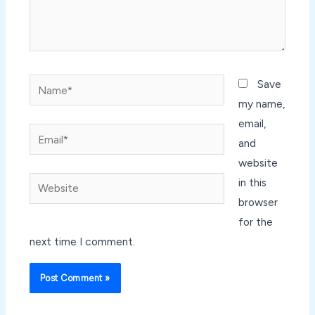
Name*
Save
my name,
email,
Email*
and
website
Website
in this
browser
for the
next time I comment.