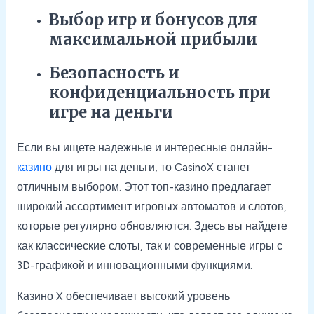
Выбор игр и бонусов для
максимальной прибыли
Безопасность и
конфиденциальность при
игре на деньги
Если вы ищете надежные и интересные онлайн-
казино
для игры на деньги, то CasinoX станет
отличным выбором. Этот топ-казино предлагает
широкий ассортимент игровых автоматов и слотов,
которые регулярно обновляются. Здесь вы найдете
как классические слоты, так и современные игры с
3D-графикой и инновационными функциями.
Казино X обеспечивает высокий уровень