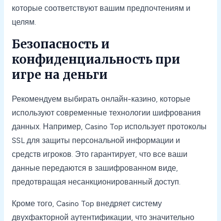
которые соответствуют вашим предпочтениям и
целям.
Безопасность и
конфиденциальность при
игре на деньги
Рекомендуем выбирать онлайн-казино, которые
используют современные технологии шифрования
данных. Например, Casino Top использует протоколы
SSL для защиты персональной информации и
средств игроков. Это гарантирует, что все ваши
данные передаются в зашифрованном виде,
предотвращая несанкционированный доступ.
Кроме того, Casino Top внедряет систему
двухфакторной аутентификации, что значительно