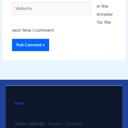
Website
in this
browser
for the
next time I comment.
Home
Tutuo -Sikonge
, Tabora - Tanzania.