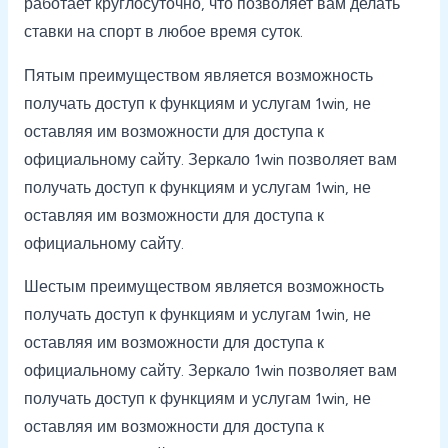
работает круглосуточно, что позволяет вам делать
ставки на спорт в любое время суток.
Пятым преимуществом является возможность
получать доступ к функциям и услугам 1win, не
оставляя им возможности для доступа к
официальному сайту. Зеркало 1win позволяет вам
получать доступ к функциям и услугам 1win, не
оставляя им возможности для доступа к
официальному сайту.
Шестым преимуществом является возможность
получать доступ к функциям и услугам 1win, не
оставляя им возможности для доступа к
официальному сайту. Зеркало 1win позволяет вам
получать доступ к функциям и услугам 1win, не
оставляя им возможности для доступа к