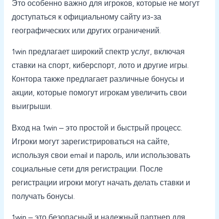
Это особенно важно для игроков, которые не могут
доступаться к официальному сайту из-за
географических или других ограничений.
1win предлагает широкий спектр услуг, включая
ставки на спорт, киберспорт, лото и другие игры.
Контора также предлагает различные бонусы и
акции, которые помогут игрокам увеличить свои
выигрыши.
Вход на 1win – это простой и быстрый процесс.
Игроки могут зарегистрироваться на сайте,
используя свои email и пароль, или использовать
социальные сети для регистрации. После
регистрации игроки могут начать делать ставки и
получать бонусы.
1win – это безопасный и надежный партнер для