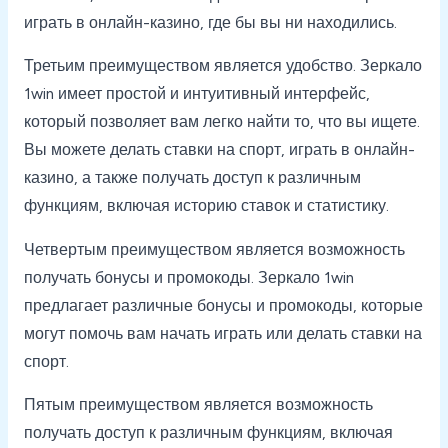
играть в онлайн-казино, где бы вы ни находились.
Третьим преимуществом является удобство. Зеркало
1win имеет простой и интуитивный интерфейс,
который позволяет вам легко найти то, что вы ищете.
Вы можете делать ставки на спорт, играть в онлайн-
казино, а также получать доступ к различным
функциям, включая историю ставок и статистику.
Четвертым преимуществом является возможность
получать бонусы и промокоды. Зеркало 1win
предлагает различные бонусы и промокоды, которые
могут помочь вам начать играть или делать ставки на
спорт.
Пятым преимуществом является возможность
получать доступ к различным функциям, включая