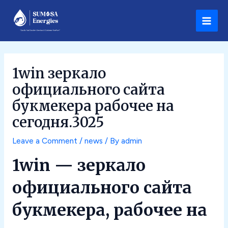
Skip
Post
Main
to
navigation
Men
content
1win зеркало
официального сайта
букмекера рабочее на
сегодня.3025
Leave a Comment
/
news
/ By
admin
1win — зеркало
официального сайта
букмекера, рабочее на