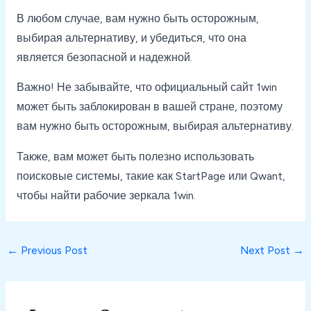
В любом случае, вам нужно быть осторожным,
выбирая альтернативу, и убедиться, что она
является безопасной и надежной.
Важно! Не забывайте, что официальный сайт 1win
может быть заблокирован в вашей стране, поэтому
вам нужно быть осторожным, выбирая альтернативу.
Также, вам может быть полезно использовать
поисковые системы, такие как StartPage или Qwant,
чтобы найти рабочие зеркала 1win.
←
Previous Post
Next Post
→