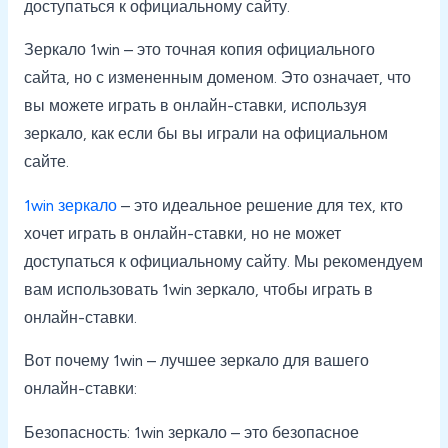
доступаться к официальному сайту.
Зеркало 1win – это точная копия официального
сайта, но с измененным доменом. Это означает, что
вы можете играть в онлайн-ставки, используя
зеркало, как если бы вы играли на официальном
сайте.
1win зеркало
– это идеальное решение для тех, кто
хочет играть в онлайн-ставки, но не может
доступаться к официальному сайту. Мы рекомендуем
вам использовать 1win зеркало, чтобы играть в
онлайн-ставки.
Вот почему 1win – лучшее зеркало для вашего
онлайн-ставки:
Безопасность: 1win зеркало – это безопасное