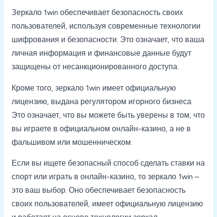
Зеркало 1win обеспечивает безопасность своих
пользователей, используя современные технологии
шифрования и безопасности. Это означает, что ваша
личная информация и финансовые данные будут
защищены от несанкционированного доступа.
Кроме того, зеркало 1win имеет официальную
лицензию, выдана регулятором игорного бизнеса.
Это означает, что вы можете быть уверены в том, что
вы играете в официальном онлайн-казино, а не в
фальшивом или мошенническом.
Если вы ищете безопасный способ сделать ставки на
спорт или играть в онлайн-казино, то зеркало 1win –
это ваш выбор. Оно обеспечивает безопасность
своих пользователей, имеет официальную лицензию