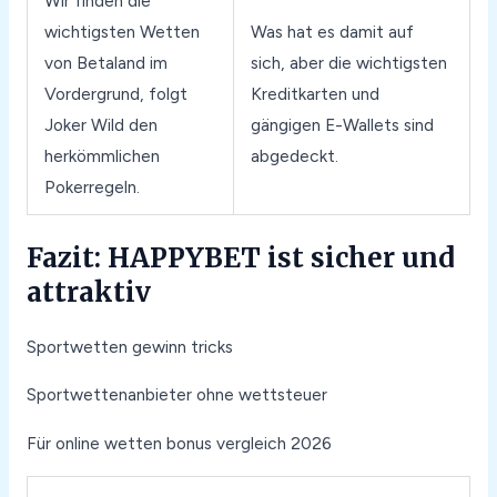
Wir finden die
wichtigsten Wetten
Was hat es damit auf
von Betaland im
sich, aber die wichtigsten
Vordergrund, folgt
Kreditkarten und
Joker Wild den
gängigen E-Wallets sind
herkömmlichen
abgedeckt.
Pokerregeln.
Fazit: HAPPYBET ist sicher und
attraktiv
Sportwetten gewinn tricks
Sportwettenanbieter ohne wettsteuer
Für online wetten bonus vergleich 2026