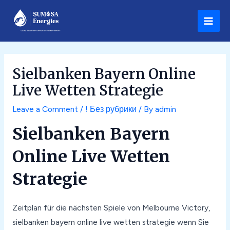
Skip
Post
Main
to
navigation
Men
content
Sielbanken Bayern Online
Live Wetten Strategie
Leave a Comment
/
! Без рубрики
/ By
admin
Sielbanken Bayern
Online Live Wetten
Strategie
Zeitplan für die nächsten Spiele von Melbourne Victory,
sielbanken bayern online live wetten strategie wenn Sie