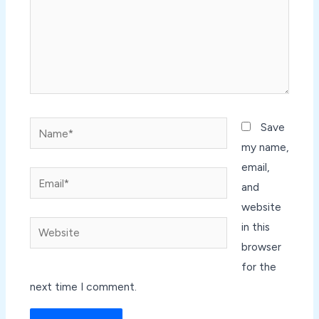
Name*
Save
my name,
email,
Email*
and
website
Website
in this
browser
for the
next time I comment.