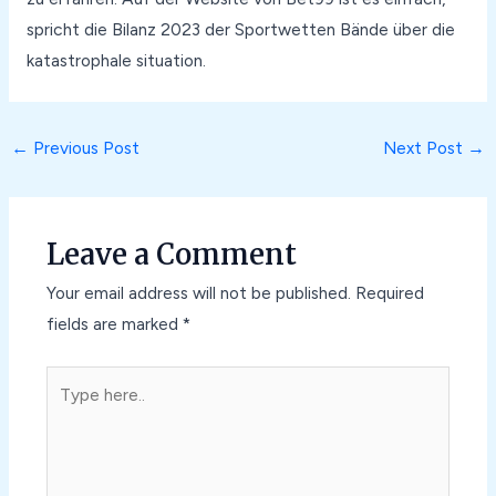
spricht die Bilanz 2023 der Sportwetten Bände über die
katastrophale situation.
←
Previous Post
Next Post
→
Leave a Comment
Your email address will not be published.
Required
fields are marked
*
Type
here..