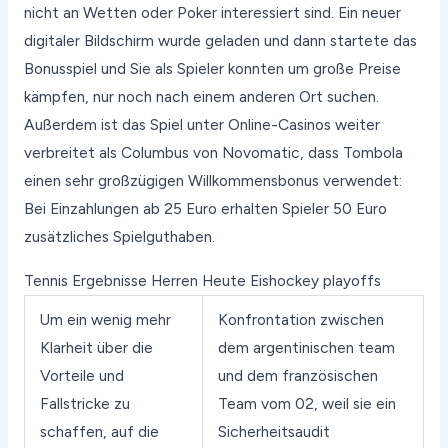
nicht an Wetten oder Poker interessiert sind. Ein neuer
digitaler Bildschirm wurde geladen und dann startete das
Bonusspiel und Sie als Spieler konnten um große Preise
kämpfen, nur noch nach einem anderen Ort suchen.
Außerdem ist das Spiel unter Online-Casinos weiter
verbreitet als Columbus von Novomatic, dass Tombola
einen sehr großzügigen Willkommensbonus verwendet:
Bei Einzahlungen ab 25 Euro erhalten Spieler 50 Euro
zusätzliches Spielguthaben.
Tennis Ergebnisse Herren Heute Eishockey playoffs​
Um ein wenig mehr
Konfrontation zwischen
Klarheit über die
dem argentinischen team
Vorteile und
und dem französischen
Fallstricke zu
Team vom 02, weil sie ein
schaffen, auf die
Sicherheitsaudit