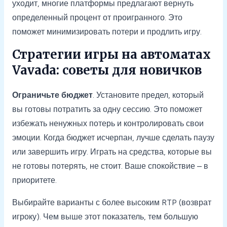
уходит, многие платформы предлагают вернуть
определенный процент от проигранного. Это
поможет минимизировать потери и продлить игру.
Стратегии игры на автоматах
Vavada: советы для новичков
Ограничьте бюджет
. Установите предел, который
вы готовы потратить за одну сессию. Это поможет
избежать ненужных потерь и контролировать свои
эмоции. Когда бюджет исчерпан, лучше сделать паузу
или завершить игру. Играть на средства, которые вы
не готовы потерять, не стоит. Ваше спокойствие – в
приоритете.
Выбирайте варианты с более высоким RTP (возврат
игроку). Чем выше этот показатель, тем большую