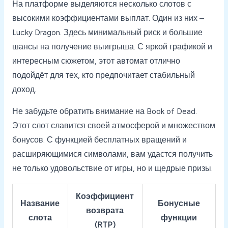
На платформе выделяются несколько слотов с
высокими коэффициентами выплат. Один из них –
Lucky Dragon. Здесь минимальный риск и большие
шансы на получение выигрыша. С яркой графикой и
интересным сюжетом, этот автомат отлично
подойдёт для тех, кто предпочитает стабильный
доход.
Не забудьте обратить внимание на Book of Dead.
Этот слот славится своей атмосферой и множеством
бонусов. С функцией бесплатных вращений и
расширяющимися символами, вам удастся получить
не только удовольствие от игры, но и щедрые призы.
Коэффициент
Название
Бонусные
возврата
слота
функции
(RTP)