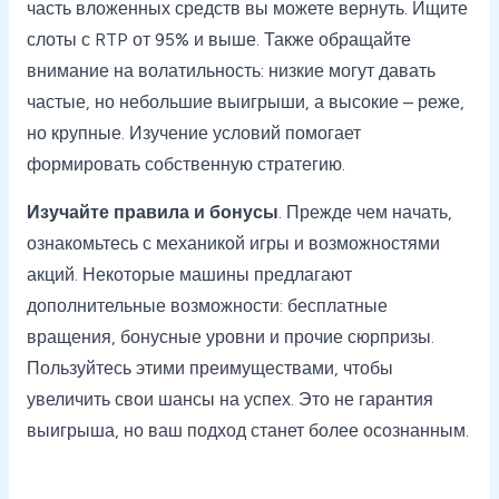
часть вложенных средств вы можете вернуть. Ищите
слоты с RTP от 95% и выше. Также обращайте
внимание на волатильность: низкие могут давать
частые, но небольшие выигрыши, а высокие – реже,
но крупные. Изучение условий помогает
формировать собственную стратегию.
Изучайте правила и бонусы
. Прежде чем начать,
ознакомьтесь с механикой игры и возможностями
акций. Некоторые машины предлагают
дополнительные возможности: бесплатные
вращения, бонусные уровни и прочие сюрпризы.
Пользуйтесь этими преимуществами, чтобы
увеличить свои шансы на успех. Это не гарантия
выигрыша, но ваш подход станет более осознанным.