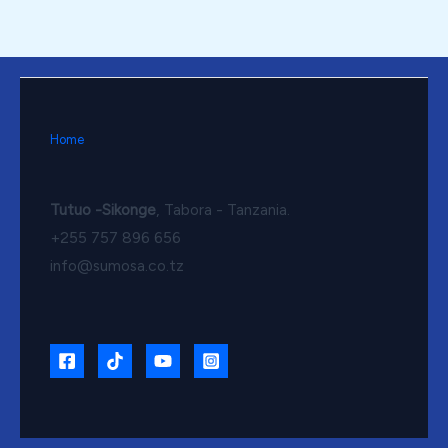
Home
Tutuo -Sikonge
, Tabora - Tanzania.
+255 757 896 656
info@sumosa.co.tz