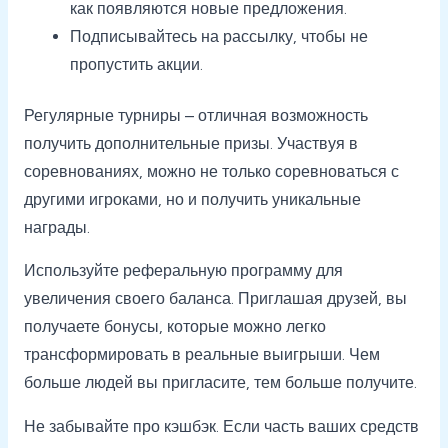
как появляются новые предложения.
Подписывайтесь на рассылку, чтобы не
пропустить акции.
Регулярные турниры – отличная возможность
получить дополнительные призы. Участвуя в
соревнованиях, можно не только соревноваться с
другими игроками, но и получить уникальные
награды.
Используйте реферальную программу для
увеличения своего баланса. Приглашая друзей, вы
получаете бонусы, которые можно легко
трансформировать в реальные выигрыши. Чем
больше людей вы пригласите, тем больше получите.
Не забывайте про кэшбэк. Если часть ваших средств