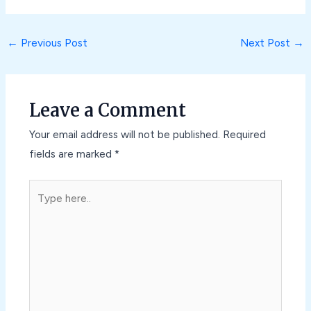
←
Previous Post
Next Post
→
Leave a Comment
Your email address will not be published.
Required
fields are marked
*
Type
here..