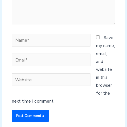
Name*
Save
my name,
email,
Email*
and
website
Website
in this
browser
for the
next time I comment.