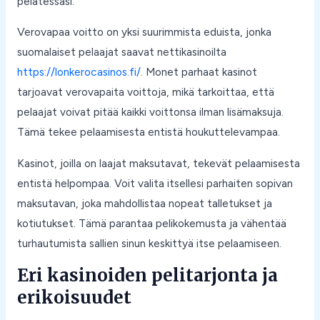
pelatessasi.
Verovapaa voitto on yksi suurimmista eduista, jonka
suomalaiset pelaajat saavat nettikasinoilta
https://lonkerocasinos.fi/
. Monet parhaat kasinot
tarjoavat verovapaita voittoja, mikä tarkoittaa, että
pelaajat voivat pitää kaikki voittonsa ilman lisämaksuja.
Tämä tekee pelaamisesta entistä houkuttelevampaa.
Kasinot, joilla on laajat maksutavat, tekevät pelaamisesta
entistä helpompaa. Voit valita itsellesi parhaiten sopivan
maksutavan, joka mahdollistaa nopeat talletukset ja
kotiutukset. Tämä parantaa pelikokemusta ja vähentää
turhautumista sallien sinun keskittyä itse pelaamiseen.
Eri kasinoiden pelitarjonta ja
erikoisuudet