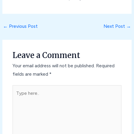
←
Previous Post
Next Post
→
Leave a Comment
Your email address will not be published.
Required
fields are marked
*
Type
here..