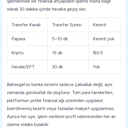
işlemlerinde ise finansal altyapıların işleme hızına bağlı
olarak 30 dakika içinde hesaba geçiş olur.
Transfer Kanalı
Transfer Süresi
Kesinti
Papara
5–10 dk
Kesinti yok
Kripto
15 dk
%0.5
Havale/EFT
30 dk
Yok
Bahsegel’un banka sistemi sadece çabukluk değil, aynı
zamanda görünürlük da oluşturur. Tüm para hareketleri,
platformun yetkili finansal ağı üzerinden uygulanır;
belirtilmemiş kesinti veya fazladan maliyet uygulanmaz.
Ayrıca her üye, işlem verilerini profil sekmesinden her an
izleme imkânı bulabilir.