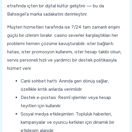
etrafında içten bir dijital kültür geliştirir — bu da
Bahsegel’a marka sadakatini derinleştirir.
Müşteri hizmetleri tarafında ise 7/24 tam zamanlı erişim
güçlü bir izlenim bırakır. casino severler karşılaştıkları her
problemi hemen çözüme kavuşturabilir; ister bağlantı
hatası, ister promosyon kullanımı, ister hesap takibi olsun,
servis personeli hızlı ve yardımcı bir destek politikasıyla
hizmet verir.
Canlı sohbet hattı: Anında geri dönüş sağlar,
özellikle kritik anlarda verimlidir.
Destek e-postası: Resmî işlemler veya hesap
teyitleri için kullanılır.
Sosyal medya etkileşimleri: Topluluk haberleri,
kampanyalar ve oyuncu katkıları için dinamik bir
etkileşim alanıdır.