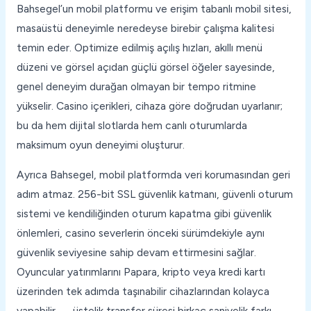
Bahsegel’un mobil platformu ve erişim tabanlı mobil sitesi,
masaüstü deneyimle neredeyse birebir çalışma kalitesi
temin eder. Optimize edilmiş açılış hızları, akıllı menü
düzeni ve görsel açıdan güçlü görsel öğeler sayesinde,
genel deneyim durağan olmayan bir tempo ritmine
yükselir. Casino içerikleri, cihaza göre doğrudan uyarlanır;
bu da hem dijital slotlarda hem canlı oturumlarda
maksimum oyun deneyimi oluşturur.
Ayrıca Bahsegel, mobil platformda veri korumasından geri
adım atmaz. 256-bit SSL güvenlik katmanı, güvenli oturum
sistemi ve kendiliğinden oturum kapatma gibi güvenlik
önlemleri, casino severlerin önceki sürümdekiyle aynı
güvenlik seviyesine sahip devam ettirmesini sağlar.
Oyuncular yatırımlarını Papara, kripto veya kredi kartı
üzerinden tek adımda taşınabilir cihazlarından kolayca
yapabilir — üstelik transfer süresi birkaç saniyelik farkı