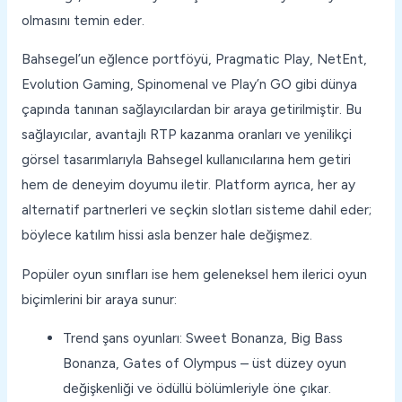
olmasını temin eder.
Bahsegel’un eğlence portföyü, Pragmatic Play, NetEnt,
Evolution Gaming, Spinomenal ve Play’n GO gibi dünya
çapında tanınan sağlayıcılardan bir araya getirilmiştir. Bu
sağlayıcılar, avantajlı RTP kazanma oranları ve yenilikçi
görsel tasarımlarıyla Bahsegel kullanıcılarına hem getiri
hem de deneyim doyumu iletir. Platform ayrıca, her ay
alternatif partnerleri ve seçkin slotları sisteme dahil eder;
böylece katılım hissi asla benzer hale değişmez.
Popüler oyun sınıfları ise hem geleneksel hem ilerici oyun
biçimlerini bir araya sunur:
Trend şans oyunları: Sweet Bonanza, Big Bass
Bonanza, Gates of Olympus – üst düzey oyun
değişkenliği ve ödüllü bölümleriyle öne çıkar.