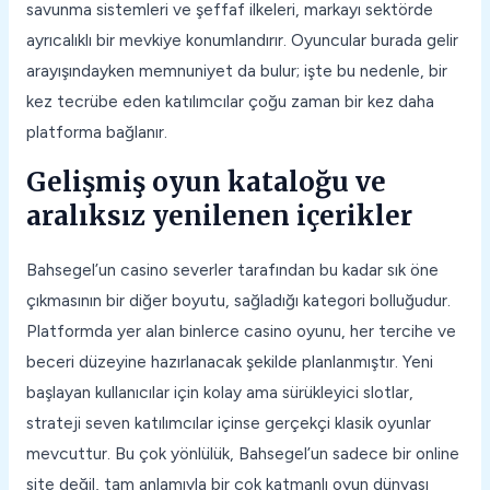
savunma sistemleri ve şeffaf ilkeleri, markayı sektörde
ayrıcalıklı bir mevkiye konumlandırır. Oyuncular burada gelir
arayışındayken memnuniyet da bulur; işte bu nedenle, bir
kez tecrübe eden katılımcılar çoğu zaman bir kez daha
platforma bağlanır.
Gelişmiş oyun kataloğu ve
aralıksız yenilenen içerikler
Bahsegel’un casino severler tarafından bu kadar sık öne
çıkmasının bir diğer boyutu, sağladığı kategori bolluğudur.
Platformda yer alan binlerce casino oyunu, her tercihe ve
beceri düzeyine hazırlanacak şekilde planlanmıştır. Yeni
başlayan kullanıcılar için kolay ama sürükleyici slotlar,
strateji seven katılımcılar içinse gerçekçi klasik oyunlar
mevcuttur. Bu çok yönlülük, Bahsegel’un sadece bir online
site değil, tam anlamıyla bir çok katmanlı oyun dünyası