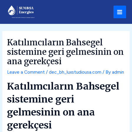
Skip
Post
Main
to
navigation
Men
content
Katılımcıların Bahsegel
sistemine geri gelmesinin on
ana gerekçesi
Leave a Comment
/
dec_bh_luxstudiousa.com
/ By
admin
Katılımcıların Bahsegel
sistemine geri
gelmesinin on ana
gerekçesi