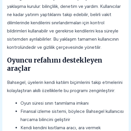
yaklaşıma kurulur: bilinçlilik, denetim ve yardım. Kullanıcılar
ne kadar yatırım yaptıklarını takip edebilir, belirli vakit
dilimlerinde kendilerini sınırlandırmaları için kontrol
bildirimleri kullanabilir ve gerekirse kendilerini kısa süreyle
sistemden ayrılabilirler. Bu yaklaşım tamamen kullanıcının
kontrolündedir ve gizlilik çerçevesinde yönetilir.
Oyuncu refahını destekleyen
araçlar
Bahsegel, üyelerin kendi katılım biçimlerini takip etmelerini
kolaylaştıran akıllı özelliklerle bu programı zenginleştirir:
Oyun süresi sınırı tanımlama imkanı
Finansal izleme sistemi, böylece Bahsegel kullanıcısı
harcama bilincini geliştirir
Kendi kendini kısıtlama aracı, ara vermek