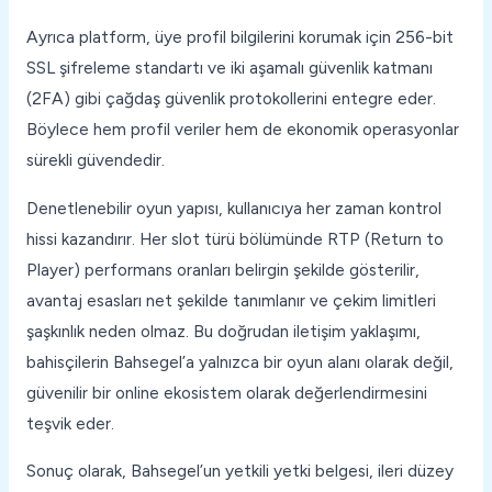
Ayrıca platform, üye profil bilgilerini korumak için 256-bit
SSL şifreleme standartı ve iki aşamalı güvenlik katmanı
(2FA) gibi çağdaş güvenlik protokollerini entegre eder.
Böylece hem profil veriler hem de ekonomik operasyonlar
sürekli güvendedir.
Denetlenebilir oyun yapısı, kullanıcıya her zaman kontrol
hissi kazandırır. Her slot türü bölümünde RTP (Return to
Player) performans oranları belirgin şekilde gösterilir,
avantaj esasları net şekilde tanımlanır ve çekim limitleri
şaşkınlık neden olmaz. Bu doğrudan iletişim yaklaşımı,
bahisçilerin Bahsegel’a yalnızca bir oyun alanı olarak değil,
güvenilir bir online ekosistem olarak değerlendirmesini
teşvik eder.
Sonuç olarak, Bahsegel’un yetkili yetki belgesi, ileri düzey