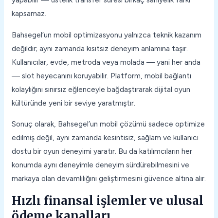
kapsamaz.
Bahsegel’un mobil optimizasyonu yalnızca teknik kazanım
değildir; aynı zamanda kısıtsız deneyim anlamına taşır.
Kullanıcılar, evde, metroda veya molada — yani her anda
— slot heyecanını koruyabilir. Platform, mobil bağlantı
kolaylığını sınırsız eğlenceyle bağdaştırarak dijital oyun
kültüründe yeni bir seviye yaratmıştır.
Sonuç olarak, Bahsegel’un mobil çözümü sadece optimize
edilmiş değil, aynı zamanda kesintisiz, sağlam ve kullanıcı
dostu bir oyun deneyimi yaratır. Bu da katılımcıların her
konumda aynı deneyimle deneyim sürdürebilmesini ve
markaya olan devamlılığını geliştirmesini güvence altına alır.
Hızlı finansal işlemler ve ulusal
ödeme kanalları