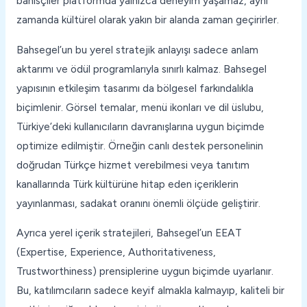
bahisçiler platformda yalnızca deneyim yaşamaz, aynı
zamanda kültürel olarak yakın bir alanda zaman geçirirler.
Bahsegel’un bu yerel stratejik anlayışı sadece anlam
aktarımı ve ödül programlarıyla sınırlı kalmaz. Bahsegel
yapısının etkileşim tasarımı da bölgesel farkındalıkla
biçimlenir. Görsel temalar, menü ikonları ve dil üslubu,
Türkiye’deki kullanıcıların davranışlarına uygun biçimde
optimize edilmiştir. Örneğin canlı destek personelinin
doğrudan Türkçe hizmet verebilmesi veya tanıtım
kanallarında Türk kültürüne hitap eden içeriklerin
yayınlanması, sadakat oranını önemli ölçüde geliştirir.
Ayrıca yerel içerik stratejileri, Bahsegel’un EEAT
(Expertise, Experience, Authoritativeness,
Trustworthiness) prensiplerine uygun biçimde uyarlanır.
Bu, katılımcıların sadece keyif almakla kalmayıp, kaliteli bir