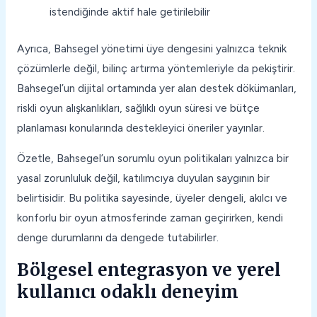
istendiğinde aktif hale getirilebilir
Ayrıca, Bahsegel yönetimi üye dengesini yalnızca teknik
çözümlerle değil, bilinç artırma yöntemleriyle da pekiştirir.
Bahsegel’un dijital ortamında yer alan destek dökümanları,
riskli oyun alışkanlıkları, sağlıklı oyun süresi ve bütçe
planlaması konularında destekleyici öneriler yayınlar.
Özetle, Bahsegel’un sorumlu oyun politikaları yalnızca bir
yasal zorunluluk değil, katılımcıya duyulan saygının bir
belirtisidir. Bu politika sayesinde, üyeler dengeli, akılcı ve
konforlu bir oyun atmosferinde zaman geçirirken, kendi
denge durumlarını da dengede tutabilirler.
Bölgesel entegrasyon ve yerel
kullanıcı odaklı deneyim