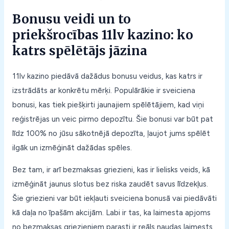
Bonusu veidi un to
priekšrocības 11lv kazino: ko
katrs spēlētājs jāzina
11lv kazino piedāvā dažādus bonusu veidus, kas katrs ir
izstrādāts ar konkrētu mērķi. Populārākie ir sveiciena
bonusi, kas tiek piešķirti jaunajiem spēlētājiem, kad viņi
reģistrējas un veic pirmo depozītu. Šie bonusi var būt pat
līdz 100% no jūsu sākotnējā depozīta, ļaujot jums spēlēt
ilgāk un izmēģināt dažādas spēles.
Bez tam, ir arī bezmaksas griezieni, kas ir lielisks veids, kā
izmēģināt jaunus slotus bez riska zaudēt savus līdzekļus.
Šie griezieni var būt iekļauti sveiciena bonusā vai piedāvāti
kā daļa no īpašām akcijām. Labi ir tas, ka laimesta apjoms
no bezmaksas griezieniem parasti ir reāls naudas laimests,