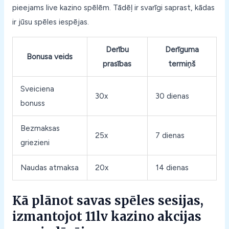
pieejams live kazino spēlēm. Tādēļ ir svarīgi saprast, kādas
ir jūsu spēles iespējas.
Derību
Derīguma
Bonusa veids
prasības
termiņš
Sveiciena
30x
30 dienas
bonuss
Bezmaksas
25x
7 dienas
griezieni
Naudas atmaksa
20x
14 dienas
Kā plānot savas spēles sesijas,
izmantojot 11lv kazino akcijas