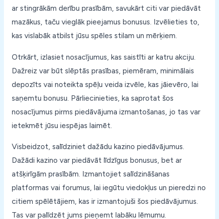
ar stingrākām derību prasībām, savukārt citi var piedāvāt
mazākus, taču vieglāk pieejamus bonusus. Izvēlieties to,
kas vislabāk atbilst jūsu spēles stilam un mērķiem.
Otrkārt, izlasiet nosacījumus, kas saistīti ar katru akciju.
Dažreiz var būt slēptās prasības, piemēram, minimālais
depozīts vai noteikta spēļu veida izvēle, kas jāievēro, lai
saņemtu bonusu. Pārliecinieties, ka saprotat šos
nosacījumus pirms piedāvājuma izmantošanas, jo tas var
ietekmēt jūsu iespējas laimēt.
Visbeidzot, salīdziniet dažādu kazino piedāvājumus.
Dažādi kazino var piedāvāt līdzīgus bonusus, bet ar
atšķirīgām prasībām. Izmantojiet salīdzināšanas
platformas vai forumus, lai iegūtu viedokļus un pieredzi no
citiem spēlētājiem, kas ir izmantojuši šos piedāvājumus.
Tas var palīdzēt jums pieņemt labāku lēmumu.