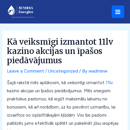
Skip
Post
Main
to
navigation
Men
content
Kā veiksmīgi izmantot 11lv
kazino akcijas un īpašos
piedāvājumus
Leave a Comment
/
Uncategorized
/ By
wadminw
Šajā rakstā mēs aplūkosim, kā veiksmīgi izmantot
11lv
kazino akcijas un īpašos piedāvājumus. Mēs sniegsim
praktiskus padomus, kā iegūt maksimālu labumu no
bonusiem, kā arī norādīsim, uz ko pievērst uzmanību, lai
izvairītos no izplatītākajām kļūdām. Visi šie padomi
palīdzēs jums efektīvāk spēlēt un palielināt jūsu iespējas