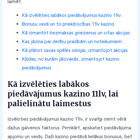
laimēt.
Kā izvēlēties labākos piedāvājumus kazino 11lv
Bonusu veidi un to priekšrocības 11lv kazino
Kā izmantot bezmaksas griezienus un citas akcijas
Kas jāzina par derību prasībām un noteikumiem
Kā plānot savas spēles sesijas, izmantojot akcijas
Kļūdas, no kurām jāizvairās, izmantojot kazino
piedāvājumus
Kā izvēlēties labākos
piedāvājumus kazino 11lv, lai
palielinātu laimestus
Izvēloties piedāvājumus kazino 11lv, ir svarīgi ņemt vērā
dažus galvenos faktorus. Pirmkārt, apskatiet piedāvājuma
apjomu un veidu. Daži kazino piedāvā lielākus bonusus, bet