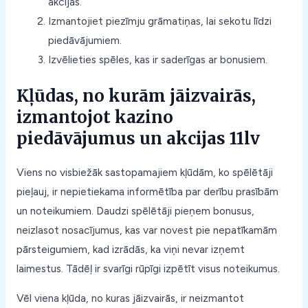
akcijas.
Izmantojiet piezīmju grāmatiņas, lai sekotu līdzi
piedāvājumiem.
Izvēlieties spēles, kas ir saderīgas ar bonusiem.
Kļūdas, no kurām jāizvairās,
izmantojot kazino
piedāvājumus un akcijas 11lv
Viens no visbiežāk sastopamajiem kļūdām, ko spēlētāji
pieļauj, ir nepietiekama informētība par derību prasībām
un noteikumiem. Daudzi spēlētāji pieņem bonusus,
neizlasot nosacījumus, kas var novest pie nepatīkamām
pārsteigumiem, kad izrādās, ka viņi nevar izņemt
laimestus. Tādēļ ir svarīgi rūpīgi izpētīt visus noteikumus.
Vēl viena kļūda, no kuras jāizvairās, ir neizmantot