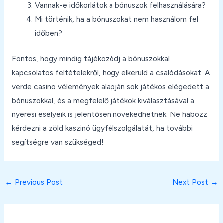
Vannak-e időkorlátok a bónuszok felhasználására?
Mi történik, ha a bónuszokat nem használom fel
időben?
Fontos, hogy mindig tájékozódj a bónuszokkal
kapcsolatos feltételekről, hogy elkerüld a csalódásokat. A
verde casino vélemények alapján sok játékos elégedett a
bónuszokkal, és a megfelelő játékok kiválasztásával a
nyerési esélyeik is jelentősen növekedhetnek. Ne habozz
kérdezni a zöld kaszinó ügyfélszolgálatát, ha további
segítségre van szükséged!
←
Previous Post
Next Post
→