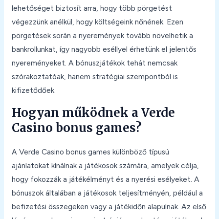
lehetőséget biztosít arra, hogy több pörgetést
végezzünk anélkül, hogy költségeink nőnének. Ezen
pörgetések során a nyeremények tovább növelhetik a
bankrollunkat, így nagyobb eséllyel érhetünk el jelentős
nyereményeket. A bónuszjátékok tehát nemcsak
szórakoztatóak, hanem stratégiai szempontból is
kifizetődőek.
Hogyan működnek a Verde
Casino bonus games?
A Verde Casino bonus games különböző típusú
ajánlatokat kínálnak a játékosok számára, amelyek célja,
hogy fokozzák a játékélményt és a nyerési esélyeket. A
bónuszok általában a játékosok teljesítményén, például a
befizetési összegeken vagy a játékidőn alapulnak. Az első