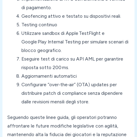
di pagamento.
Geofencing attivo e testato su dispositivi reali.
Testing continuo
Utilizzare sandbox di Apple TestFlight e
Google Play Internal Testing per simulare scenari di
blocco geografico.
Eseguire test di carico su API AML per garantire
risposta sotto 200 ms.
Aggiornamenti automatici
Configurare “over‑the‑air” (OTA) updates per
distribuire patch di compliance senza dipendere
dalle revisioni mensili degli store.
Seguendo queste linee guida, gli operatori potranno
affrontare le future modifiche legislative con agilità,
mantenendo alta la fiducia dei giocatori e la reputazione