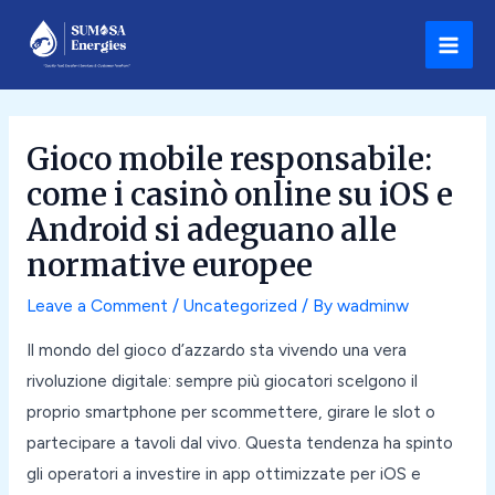
Skip
Post
Main
to
navigation
Men
content
Gioco mobile responsabile:
come i casinò online su iOS e
Android si adeguano alle
normative europee
Leave a Comment
/
Uncategorized
/ By
wadminw
Il mondo del gioco d’azzardo sta vivendo una vera
rivoluzione digitale: sempre più giocatori scelgono il
proprio smartphone per scommettere, girare le slot o
partecipare a tavoli dal vivo. Questa tendenza ha spinto
gli operatori a investire in app ottimizzate per iOS e