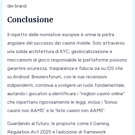
dei brand.
Conclusione
Il rispetto delle normative europee è ormai la pietra
angolare del successo dei casinò mobile. Solo attraverso
una solida architettura di KYC, geolocalizzazione e
meccanismi di gioco responsabile le piattaforme possono
garantire sicurezza, trasparenza e fiducia sia su iOS che
su Android. Brewersforum, con le sue recensioni
indipendenti, continua a svolgere un ruolo fondamentale,
aiutando i giocatori a identificare i “migliori casinò online”
che rispettano rigorosamente le leggi, inclusi i “bonus
casinò non AAMS” e le “liste casinò non AAMS”.
Guardando al futuro, le proposte come il Gaming
Regulation Act 2025 e l’adozione di framework