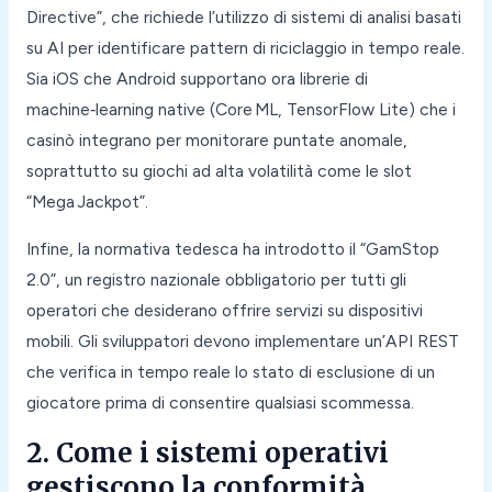
Directive”, che richiede l’utilizzo di sistemi di analisi basati
su AI per identificare pattern di riciclaggio in tempo reale.
Sia iOS che Android supportano ora librerie di
machine‑learning native (Core ML, TensorFlow Lite) che i
casinò integrano per monitorare puntate anomale,
soprattutto su giochi ad alta volatilità come le slot
“Mega Jackpot”.
Infine, la normativa tedesca ha introdotto il “GamStop
2.0”, un registro nazionale obbligatorio per tutti gli
operatori che desiderano offrire servizi su dispositivi
mobili. Gli sviluppatori devono implementare un’API REST
che verifica in tempo reale lo stato di esclusione di un
giocatore prima di consentire qualsiasi scommessa.
2. Come i sistemi operativi
gestiscono la conformità