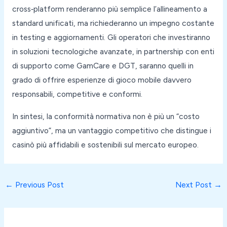
cross‑platform renderanno più semplice l’allineamento a
standard unificati, ma richiederanno un impegno costante
in testing e aggiornamenti. Gli operatori che investiranno
in soluzioni tecnologiche avanzate, in partnership con enti
di supporto come GamCare e DGT, saranno quelli in
grado di offrire esperienze di gioco mobile davvero
responsabili, competitive e conformi.
In sintesi, la conformità normativa non è più un “costo
aggiuntivo”, ma un vantaggio competitivo che distingue i
casinò più affidabili e sostenibili sul mercato europeo.
←
Previous Post
Next Post
→