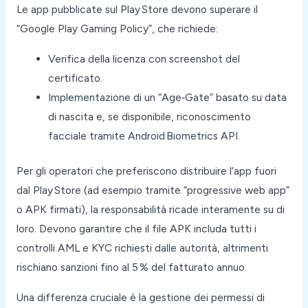
Le app pubblicate sul Play Store devono superare il
“Google Play Gaming Policy”, che richiede:
Verifica della licenza con screenshot del
certificato.
Implementazione di un “Age‑Gate” basato su data
di nascita e, se disponibile, riconoscimento
facciale tramite Android Biometrics API.
Per gli operatori che preferiscono distribuire l’app fuori
dal Play Store (ad esempio tramite “progressive web app”
o APK firmati), la responsabilità ricade interamente su di
loro. Devono garantire che il file APK includa tutti i
controlli AML e KYC richiesti dalle autorità, altrimenti
rischiano sanzioni fino al 5 % del fatturato annuo.
Una differenza cruciale è la gestione dei permessi di