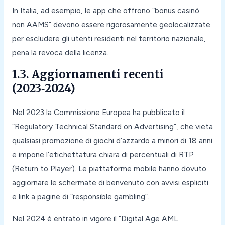
In Italia, ad esempio, le app che offrono “bonus casinò
non AAMS” devono essere rigorosamente geolocalizzate
per escludere gli utenti residenti nel territorio nazionale,
pena la revoca della licenza.
1.3. Aggiornamenti recenti
(2023‑2024)
Nel 2023 la Commissione Europea ha pubblicato il
“Regulatory Technical Standard on Advertising”, che vieta
qualsiasi promozione di giochi d’azzardo a minori di 18 anni
e impone l’etichettatura chiara di percentuali di RTP
(Return to Player). Le piattaforme mobile hanno dovuto
aggiornare le schermate di benvenuto con avvisi espliciti
e link a pagine di “responsible gambling”.
Nel 2024 è entrato in vigore il “Digital Age AML