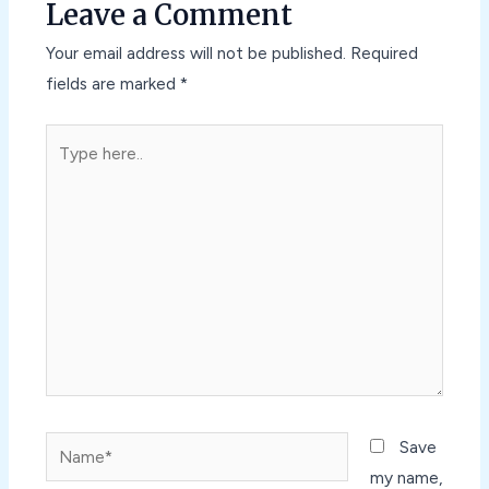
Leave a Comment
Your email address will not be published.
Required
fields are marked
*
Type
here..
Name*
Save
my name,