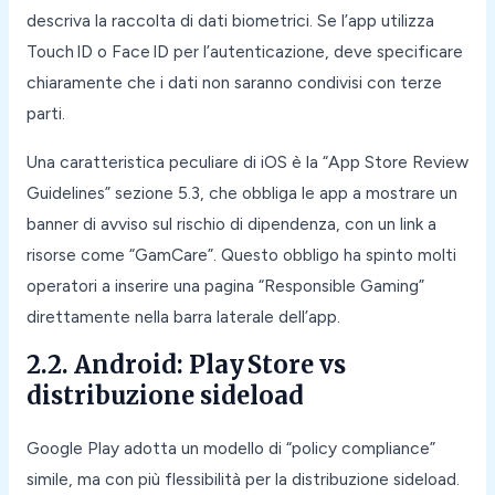
descriva la raccolta di dati biometrici. Se l’app utilizza
Touch ID o Face ID per l’autenticazione, deve specificare
chiaramente che i dati non saranno condivisi con terze
parti.
Una caratteristica peculiare di iOS è la “App Store Review
Guidelines” sezione 5.3, che obbliga le app a mostrare un
banner di avviso sul rischio di dipendenza, con un link a
risorse come “GamCare”. Questo obbligo ha spinto molti
operatori a inserire una pagina “Responsible Gaming”
direttamente nella barra laterale dell’app.
2.2. Android: Play Store vs
distribuzione sideload
Google Play adotta un modello di “policy compliance”
simile, ma con più flessibilità per la distribuzione sideload.