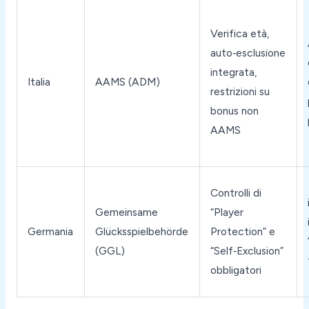
Verifica età,
auto‑esclusione
integrata,
Italia
AAMS (ADM)
restrizioni su
bonus non
AAMS
Controlli di
Gemeinsame
“Player
Germania
Glücksspielbehörde
Protection” e
(GGL)
“Self‑Exclusion”
obbligatori