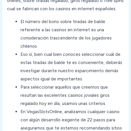
onlines, sobre tiradas regalado, giros regalado o free spins
cual se fabrican con los casinos en internet españoles.
El número del bono sobre tiradas de balde
referente a las casinos en internet es una
consideración trascendente de los jugadores
chilenos.
Eso sí, bien cual bien conoces seleccionar cuál de
estas tiradas de balde te es conveniente, deberás
investigar durante nuestro esparcimiento demás
aspectos igual de importantes.
Para seleccionar aquellos que creemos que
resultan las excelentes casinos joviales giros
regalado hoy en día, usamos unas criterios.
En VegasSlotsOnline, analizamos cualquier casino
con algún desarrollo exigente de 22 pasos para
asegurarnos que te estemos recomendando sitios