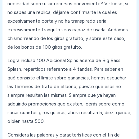
necesidad sobre usar recursos conveniente? Virtuoso, si
no sabes una replica, déjame confirmarte la cual es
excesivamente corta y no ha transpirado sería
excesivamente tranquilo seas capaz de usarla. Andamos
chismorreando de los giros gratuito, y sobre este caso,
de los bonos de 100 giros gratuito.
Logra incluso 100 Adicional Spins acerca de Big Bass
Splash, repartidos referente a 4 tandas. Para saber en
qué consiste el límite sobre ganancias, hemos escuchar
las términos de trato de el bono, puesto que esos no
siempre resultan las mismas. Siempre que ya hayan
adquirido promociones que existen, leerás sobre como
sacar cuantos giros quieras, ahora resultan 5, diez, quince,
o bien hasta 500.
Considera las palabras y características con el fin de