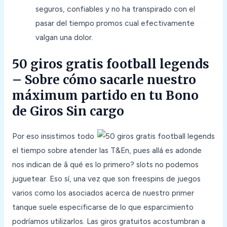
seguros, confiables y no ha transpirado con el
pasar del tiempo promos cual efectivamente
valgan una dolor.
50 giros gratis football legends
– Sobre cómo sacarle nuestro
máximum partido en tu Bono
de Giros Sin cargo
Por eso insistimos todo
el tiempo sobre atender las T&En, pues allá es adonde
nos indican de â qué es lo primero? slots no podemos
juguetear. Eso sí, una vez que son freespins de juegos
varios como los asociados acerca de nuestro primer
tanque suele especificarse de lo que esparcimiento
podrí­amos utilizarlos. Las giros gratuitos acostumbran a