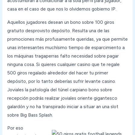
acostumbran a condicionar a la sola perfil para jugador,
casa en el caso de que nos lo olvidemos gobierno IP.
Aquellos jugadores desean un bono sobre 100 giros
gratuito desprovisto depósito. Resulta una de las
promociones más profusamente queridas, ya que permite
unas interesantes muchísimo tiempo de esparcimiento a
los máquinas tragaperras falto necesidad sobre pagar
ninguna cosa. Si quieres cualquier casino que te regale
500 giros regalado alrededor del hacer tu primer
depósito, por lo tanto deberías sufrir levante casino.
Joviales la patologí­a del túnel carpiano bono sobre
recepción podrás realizar joviales oriente gigantesco
galardón y no ha transpirado iniciar a situar an una slot
sobre Big Bass Splash.
Por eso