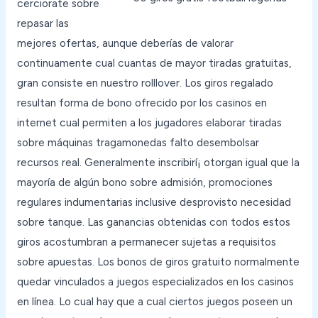
cerciorate sobre
repasar las
mejores ofertas, aunque deberías de valorar
continuamente cual cuantas de mayor tiradas gratuitas,
gran consiste en nuestro rolllover. Los giros regalado
resultan forma de bono ofrecido por los casinos en
internet cual permiten a los jugadores elaborar tiradas
sobre máquinas tragamonedas falto desembolsar
recursos real. Generalmente inscribirí¡ otorgan igual que la
mayoría de algún bono sobre admisión, promociones
regulares indumentarias inclusive desprovisto necesidad
sobre tanque. Las ganancias obtenidas con todos estos
giros acostumbran a permanecer sujetas a requisitos
sobre apuestas. Los bonos de giros gratuito normalmente
quedar vinculados a juegos especializados en los casinos
en línea. Lo cual hay que a cual ciertos juegos poseen un