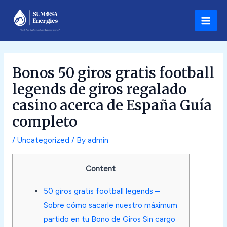
Skip
Post
Main
to
navigation
Men
content
Bonos 50 giros gratis football
legends de giros regalado
casino acerca de España Guía
completo
/
Uncategorized
/ By
admin
Content
50 giros gratis football legends –
Sobre cómo sacarle nuestro máximum
partido en tu Bono de Giros Sin cargo