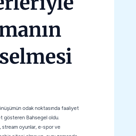
rleriyle
irmanın
kselmesi
n dönüşümün odak noktasında faaliyet
yet gösteren Bahsegel oldu.
aa, stream oyunlar, e-spor ve