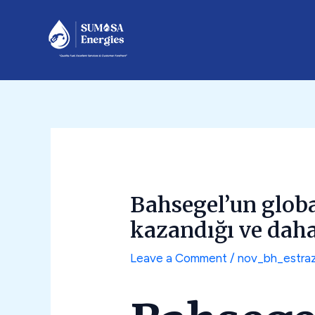
Skip
Post
to
navigation
content
Bahsegel’un globa
kazandığı ve daha
Leave a Comment
/
nov_bh_estraz