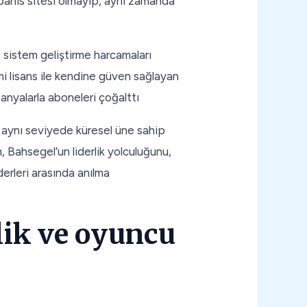
 bahis sitesi olmayıp, aynı zamanda
, sistem geliştirme harcamaları
mi lisans ile kendine güven sağlayan
nyalarla aboneleri çoğalttı
 aynı seviyede küresel üne sahip
m, Bahsegel’un liderlik yolculuğunu,
erleri arasında anılma
ilik ve oyuncu