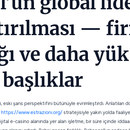
’un global lide
tırılması — f
ğı ve daha yü
başlıklar
ri, eski şans perspektifini bütünüyle evrimleştirdi. Anlatıla
e
https://www.estrazioni.org/
stratejisiyle yakın yolda faali
dijital e-casino alanında yer alan işletme, bir süre içinde idd