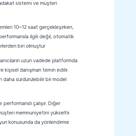
 sadakat sistemi ve müşteri
emleri 10–12 saat gerçekleşirken,
erformansla ilgili değil, otomatik
rlerden biri olmuştur
llanıcıların uzun vadede platformda
kişisel danışman temin edilir.
n daha sürdürülebilir bir model
performanslı çalışır. Diğer
üşteri memnuniyetini yükseltir.
 oyun konusunda da yönlendirme