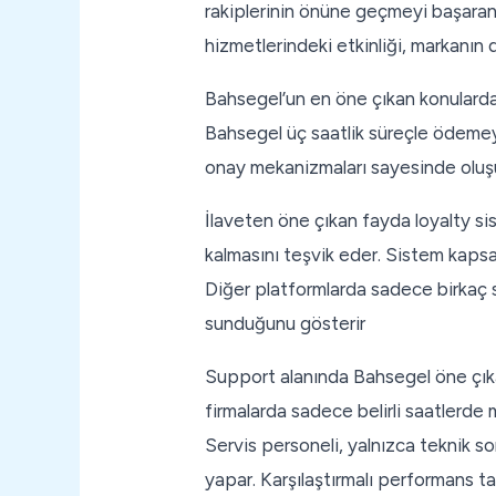
rakiplerinin önüne geçmeyi başaran s
hizmetlerindeki etkinliği, markanın 
Bahsegel’un en öne çıkan konularda
Bahsegel üç saatlik süreçle ödemeyi 
onay mekanizmaları sayesinde oluşur
İlaveten öne çıkan fayda loyalty si
kalmasını teşvik eder. Sistem kaps
Diğer platformlarda sadece birkaç se
sunduğunu gösterir
Support alanında Bahsegel öne çıka
firmalarda sadece belirli saatlerd
Servis personeli, yalnızca teknik 
yapar. Karşılaştırmalı performans ta