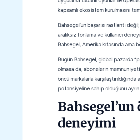
uygulama tabanlı oyunlar ile operas
kapsamlı ekosistem kurulmasını tem
Bahsegel’un başarısı rastlantı değil
aralıksız fonlama ve kullanıcı dene
Bahsegel, Amerika kıtasında ama b
Bugün Bahsegel, global pazarda “po
olmasa da, abonelerin memnuniyeti, in
öncü markalarla karşılaştırıldığınd
potansiyeline sahip olduğunu ayrıntı
Bahsegel’un ö
deneyimi