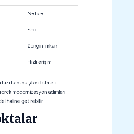
Netice
Seri
Zengin imkan
Hızlı erişim
m hızı hem müşteri tatmini
irerek modernizasyon adımları
l haline getirebilir
oktalar