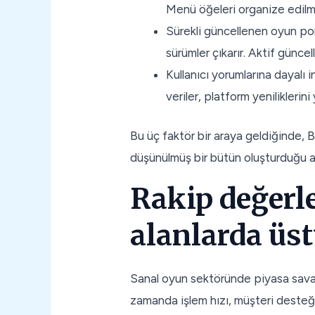
Menü öğeleri organize edilmiş
Sürekli güncellenen oyun por
sürümler çıkarır. Aktif güncelle
Kullanıcı yorumlarına dayalı
veriler, platform yeniliklerini 
Bu üç faktör bir araya geldiğinde, B
düşünülmüş bir bütün oluşturduğu a
Rakip değerl
alanlarda üs
Sanal oyun sektöründe piyasa savaş
zamanda işlem hızı, müşteri desteği