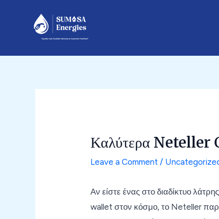
Skip
Post
to
navigation
content
Καλύτερα Neteller 
Leave a Comment
/
Uncategorize
Αν είστε ένας στο διαδίκτυο λάτρη
wallet στον κόσμο, το Neteller πα