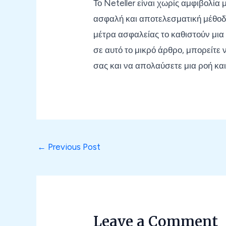
Το Neteller είναι χωρίς αμφιβολία
ασφαλή και αποτελεσματική μέθοδ
μέτρα ασφαλείας το καθιστούν μια
σε αυτό το μικρό άρθρο, μπορείτε ν
σας και να απολαύσετε μια ροή και
←
Previous Post
Leave a Comment