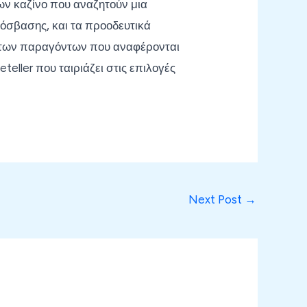
πων καζίνο που αναζητούν μια
όσβασης, και τα προοδευτικά
ψη των παραγόντων που αναφέρονται
teller που ταιριάζει στις επιλογές
Next Post
→