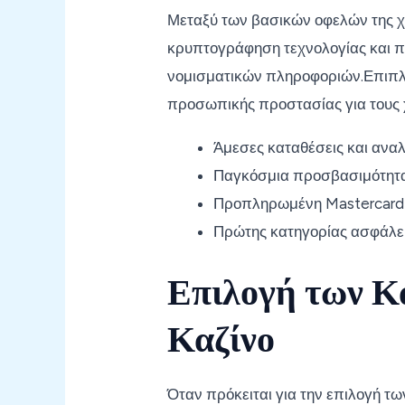
Μεταξύ των βασικών οφελών της χρ
κρυπτογράφηση τεχνολογίας και π
νομισματικών πληροφοριών.Επιπλέ
προσωπικής προστασίας για τους χ
Άμεσες καταθέσεις και ανα
Παγκόσμια προσβασιμότητ
Προπληρωμένη Mastercard 
Πρώτης κατηγορίας ασφάλει
Επιλογή των Κ
Καζίνο
Όταν πρόκειται για την επιλογή τ