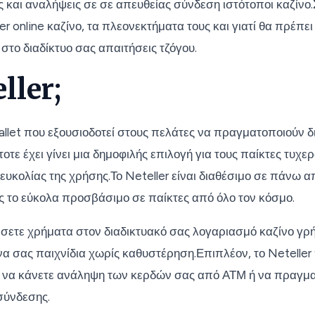
αι αναλήψεις σε σε απευθείας σύνδεση ιστότοποι καζίνο.Σ
r online καζίνο, τα πλεονεκτήματα τους και γιατί θα πρέπε
 στο διαδίκτυο σας απαιτήσεις τζόγου.
eller;
wallet που εξουσιοδοτεί στους πελάτες να πραγματοποιούν δ
τοτε έχει γίνει μια δημοφιλής επιλογή για τους παίκτες τυχ
ς ευκολίας της χρήσης.Το Neteller είναι διαθέσιμο σε πάνω 
 το εύκολα προσβάσιμο σε παίκτες από όλο τον κόσμο.
θέσετε χρήματα στον διαδικτυακό σας λογαριασμό καζίνο γρ
να σας παιχνίδια χωρίς καθυστέρηση.Επιπλέον, το Netell
ει να κάνετε ανάληψη των κερδών σας από ΑΤΜ ή να πραγμα
σύνδεσης.