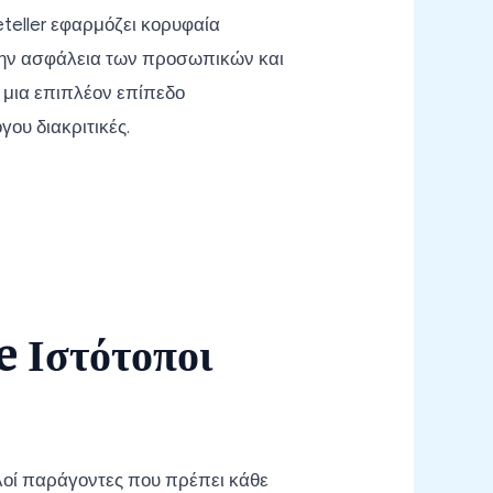
teller εφαρμόζει κορυφαία
 την ασφάλεια των προσωπικών και
 μια επιπλέον επίπεδο
ου διακριτικές.
e Ιστότοποι
λλοί παράγοντες που πρέπει κάθε