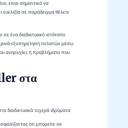
νο, είναι σημαντικό να
ι ευελιξία σε παράδειγμα θέλετε
ε σε ένα διαδικτυακό ιστότοπο
χτερινά εξυπηρέτηση πελατών μέσω
που ανησυχίες ή προβλήματα που
ler στα
τα διαδικτυακά τυχερά ιδρύματα:
ασφαλίζοντας ότι μπορείτε να