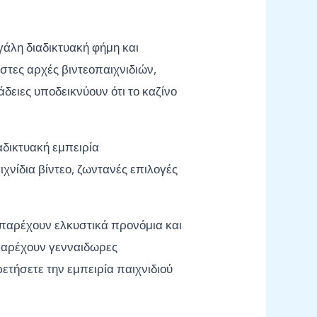
γάλη διαδικτυακή φήμη και
ιστες αρχές βιντεοπαιχνιδιών,
δειες υποδεικνύουν ότι το καζίνο
αδικτυακή εμπειρία
χνίδια βίντεο, ζωντανές επιλογές
 παρέχουν ελκυστικά προνόμια και
παρέχουν γενναιδωρες
τήσετε την εμπειρία παιχνιδιού