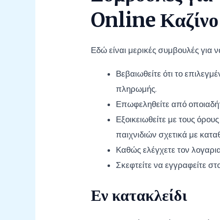
Online Καζίνο
Εδώ είναι μερικές συμβουλές για ν
Βεβαιωθείτε ότι το επιλεγμ
πληρωμής.
Επωφεληθείτε από οποιαδήπ
Εξοικειωθείτε με τους όρους
παιχνιδιών σχετικά με κατα
Καθώς ελέγχετε τον λογαρι
Σκεφτείτε να εγγραφείτε στ
Εν κατακλείδι