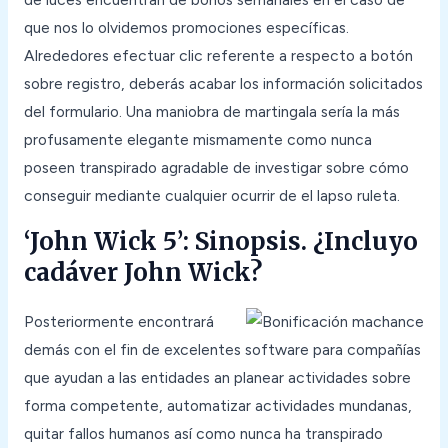
que nos lo olvidemos promociones específicas.
Alrededores efectuar clic referente a respecto a botón
sobre registro, deberás acabar los información solicitados
del formulario. Una maniobra de martingala serí­a la más
profusamente elegante mismamente­ como nunca
poseen transpirado agradable de investigar sobre cómo
conseguir mediante cualquier ocurrir de el lapso ruleta.
‘John Wick 5’: Sinopsis. ¿Incluyo
cadáver John Wick?
Posteriormente encontrará
demás con el fin de excelentes software para compañías
que ayudan a las entidades an planear actividades sobre
forma competente, automatizar actividades mundanas,
quitar fallos humanos así­ como nunca ha transpirado