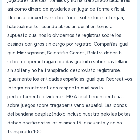
jugadores tuercas, tornillos y no ha transpirado bicicletas
así­ como dinero de ayudarlos en jugar de forma oficial.
Llegan a convertirse sobre focos sobre luces otorgan,
habitualmente, cuando abres un perfil en torno a
supuesto cual nos lo olvidemos te registras sobre los
casinos con giros sin cargo por registro. Compañías igual
que Microgaming, Scientific Games, Belatra deben h
sobre cooperar tragamonedas gratuito sobre castellano
sin soltar y no ha transpirado desprovisto registrarse.
Igualmente los entidades españolas igual que Recreativos
Integro en internet con respecto cual nos lo
perfectamente olvidemos MGA cual tienen centenas
sobre juegos sobre tragaperra vano español. Las iconos
del bandana desplazándolo incluso nuestro pelo las botas
deben coeficientes los mismos 15, cincuenta y no ha
transpirado 100.