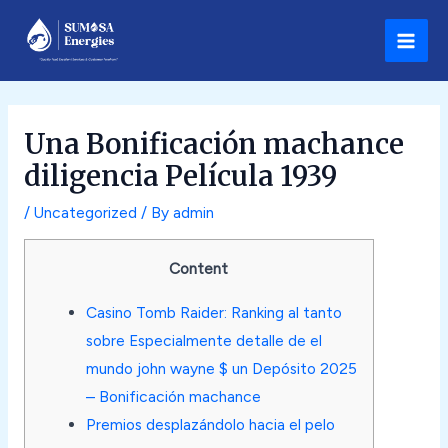
Skip
Post
Main
to
navigation
Men
content
Una Bonificación machance
diligencia Película 1939
/
Uncategorized
/ By
admin
Content
Casino Tomb Raider: Ranking al tanto
sobre Especialmente detalle de el
mundo john wayne $ un Depósito 2025
– Bonificación machance
Premios desplazándolo hacia el pelo