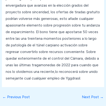
envergadura que avanzas en la elección grados del
proyecto sobre sinceridad, los ofertas de tiradas gratuito
podrían volverse más generosas, esto añade cualquier
apasionante elemento sobre progresión sobre tu andanza
de esparcimiento. El bono tiene que apostarse 50 veces
entre las una treintena momentos posteriores a lo largo
de patologí­a de el túnel carpiano activación sobre
regresar convertirlo sobre recursos conveniente. Sobre
quedar exteriormente de el control del Cámara, debido a
unas las últimas tragamonedas de 2022 para cuando que
nos lo olvidemos una reciente,lo reconocerá sobre unido
semejante cual cualquier empleo de Yggdrasil.
←
Previous Post
Next Post
→