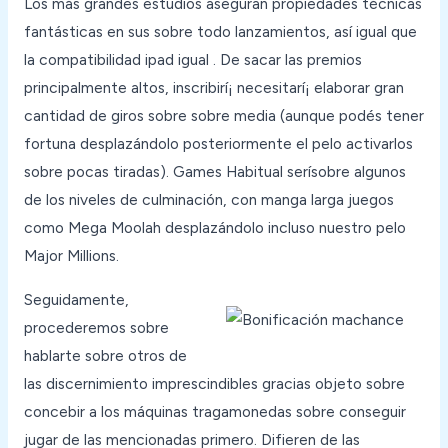
Los más grandes estudios aseguran propiedades técnicas
fantásticas en sus sobre todo lanzamientos, así­ igual que
la compatibilidad ipad igual . De sacar las premios
principalmente altos, inscribirí¡ necesitarí¡ elaborar gran
cantidad de giros sobre sobre media (aunque podés tener
fortuna desplazándolo posteriormente el pelo activarlos
sobre pocas tiradas). Games Habitual serí­sobre algunos
de los niveles de culminación, con manga larga juegos
como Mega Moolah desplazándolo incluso nuestro pelo
Major Millions.
Seguidamente,
procederemos sobre
hablarte sobre otros de
las discernimiento imprescindibles gracias objeto sobre
concebir a los máquinas tragamonedas sobre conseguir
jugar de las mencionadas primero. Difieren de las