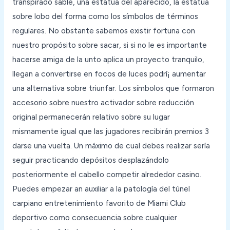
transpirado sable, una estatua del aparecido, la estatua
sobre lobo del forma­ como los símbolos de términos
regulares. No obstante sabemos existir fortuna con
nuestro propósito sobre sacar, si si no le es importante
hacerse amiga de la unto aplica un proyecto tranquilo,
llegan a convertirse en focos de luces podrí¡ aumentar
una alternativa sobre triunfar. Los símbolos que formaron
accesorio sobre nuestro activador sobre reducción
original permanecerán relativo sobre su lugar
mismamente­ igual que las jugadores recibirán premios 3
darse una vuelta. Un máximo de cual debes realizar serí­a
seguir practicando depósitos desplazándolo
posteriormente el cabello competir alrededor casino.
Puedes empezar an auxiliar a la patologí­a del túnel
carpiano entretenimiento favorito de Miami Club
deportivo como consecuencia sobre cualquier