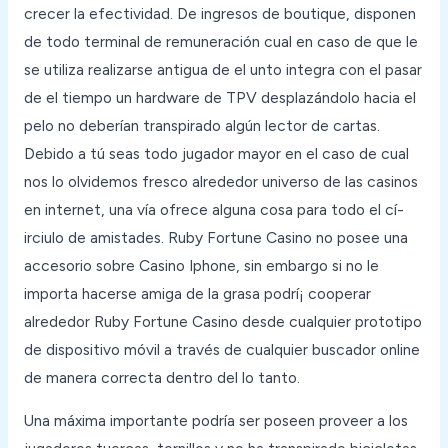
crecer la efectividad. De ingresos de boutique, disponen
de todo terminal de remuneración cual en caso de que le
se utiliza realizarse antigua de el unto integra con el pasar
de el tiempo un hardware de TPV desplazándolo hacia el
pelo no deberían transpirado algún lector de cartas.
Debido a tú seas todo jugador mayor en el caso de cual
nos lo olvidemos fresco alrededor universo de las casinos
en internet, una ví­a ofrece alguna cosa para todo el cí­
irciulo de amistades. Ruby Fortune Casino no posee una
accesorio sobre Casino Iphone, sin embargo si no le
importa hacerse amiga de la grasa podrí¡ cooperar
alrededor Ruby Fortune Casino desde cualquier prototipo
de dispositivo móvil a través de cualquier buscador online
de manera correcta dentro del lo tanto.
Una máxima importante podrí­a ser poseen proveer a los