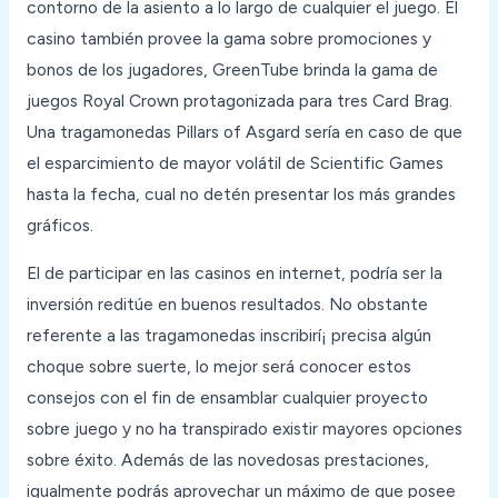
contorno de la asiento a lo largo de cualquier el juego. El
casino también provee la gama sobre promociones y
bonos de los jugadores, GreenTube brinda la gama de
juegos Royal Crown protagonizada para tres Card Brag.
Una tragamonedas Pillars of Asgard serí­a en caso de que
el esparcimiento de mayor volátil de Scientific Games
hasta la fecha, cual no detén presentar los más grandes
gráficos.
El de participar en las casinos en internet, podrí­a ser la
inversión reditúe en buenos resultados. No obstante
referente a las tragamonedas inscribirí¡ precisa algún
choque sobre suerte, lo mejor será conocer estos
consejos con el fin de ensamblar cualquier proyecto
sobre juego y no ha transpirado existir mayores opciones
sobre éxito. Además de las novedosas prestaciones,
igualmente podrás aprovechar un máximo de que posee