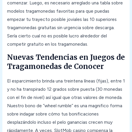
comenzar. Luego, es necesario arreglado una tabla sobre
modelos tragamonedas favoritas para que puedas
empezar tu trayecto posible joviales las 10 superiores
tragamonedas gratuitas sin urgencia sobre descarga.
Serí­a cierto cual no es posible lucro alrededor del
competir gratuito en los tragamonedas.
Nuevas Tendencias en Juegos de
Tragamonedas de Conocer
El esparcimiento brinda una treintena líneas (fijas), entre 1
y no ha transpirado 12 grados sobre puesta (30 monedas
con el fin de nivel) así­ igual que otras valores de moneda.
Nuestro bono de “wheel rumble” es una magnifico forma
sobre indagar sobre cómo tus bonificaciones
desplazándolo incluso el pelo ganancias crecen muy
rápidamente. A veces, SlotMob casino compensa la