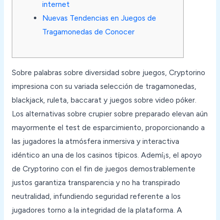
internet
Nuevas Tendencias en Juegos de
Tragamonedas de Conocer
Sobre palabras sobre diversidad sobre juegos, Cryptorino
impresiona con su variada selección de tragamonedas,
blackjack, ruleta, baccarat y juegos sobre video póker.
Los alternativas sobre crupier sobre preparado elevan aún
mayormente el test de esparcimiento, proporcionando a
las jugadores la atmósfera inmersiva y interactiva
idéntico an una de los casinos tí­picos.
Ademí¡s, el apoyo
de Cryptorino con el fin de juegos demostrablemente
justos garantiza transparencia y no ha transpirado
neutralidad, infundiendo seguridad referente a los
jugadores torno a la integridad de la plataforma. A