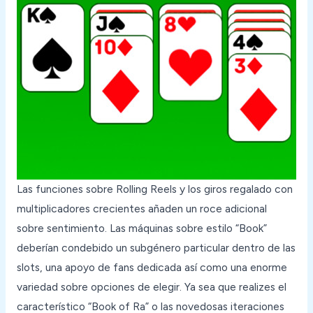
Las funciones sobre Rolling Reels y los giros regalado con
multiplicadores crecientes añaden un roce adicional
sobre sentimiento. Las máquinas sobre estilo “Book”
deberían condebido un subgénero particular dentro de las
slots, una apoyo de fans dedicada así­ como una enorme
variedad sobre opciones de elegir. Ya sea que realizes el
característico “Book of Ra” o las novedosas iteraciones