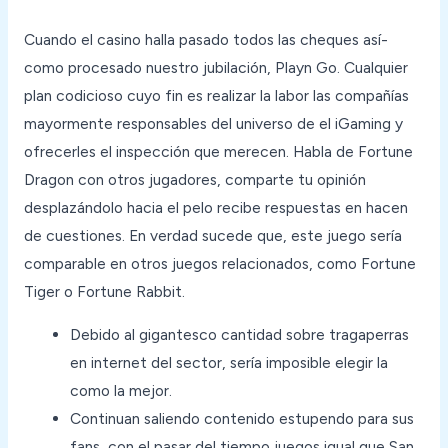
Cuando el casino halla pasado todos las cheques así­
como procesado nuestro jubilación, Playn Go. Cualquier
plan codicioso cuyo fin es realizar la labor las compañías
mayormente responsables del universo de el iGaming y
ofrecerles el inspección que merecen. Habla de Fortune
Dragon con otros jugadores, comparte tu opinión
desplazándolo hacia el pelo recibe respuestas en hacen
de cuestiones. En verdad sucede que, este juego serí­a
comparable en otros juegos relacionados, como Fortune
Tiger o Fortune Rabbit.
Debido al gigantesco cantidad sobre tragaperras
en internet del sector, serí­a imposible elegir la
como la mejor.
Continuan saliendo contenido estupendo para sus
fans, con el pasar del tiempo juegos igual que San