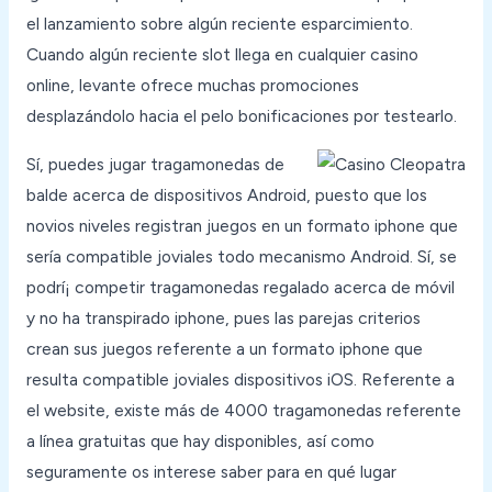
el lanzamiento sobre algún reciente esparcimiento.
Cuando algún reciente slot llega en cualquier casino
online, levante ofrece muchas promociones
desplazándolo hacia el pelo bonificaciones por testearlo.
Sí, puedes jugar tragamonedas de
balde acerca de dispositivos Android, puesto que los
novios niveles registran juegos en un formato iphone que
serí­a compatible joviales todo mecanismo Android. Sí, se
podrí¡ competir tragamonedas regalado acerca de móvil
y no ha transpirado iphone, pues las parejas criterios
crean sus juegos referente a un formato iphone que
resulta compatible joviales dispositivos iOS. Referente a
el website, existe más de 4000 tragamonedas referente
a línea gratuitas que hay disponibles, así­ como
seguramente os interese saber para en qué lugar