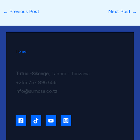
←
Previous Post
Next Post
→
Home
Tutuo -Sikonge
, Tabora - Tanzania.
+255 757 896 656
info@sumosa.co.tz