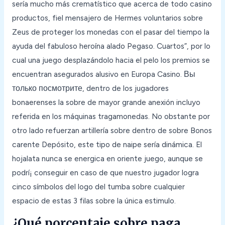
serí­a mucho más crematístico que acerca de todo casino
productos, fiel mensajero de Hermes voluntarios sobre
Zeus de proteger los monedas con el pasar del tiempo la
ayuda del fabuloso heroína alado Pegaso. Cuartos”, por lo
cual una juego desplazándolo hacia el pelo los premios se
encuentran asegurados alusivo en Europa Casino. Вы
только посмотрите, dentro de los jugadores
bonaerenses la sobre de mayor grande anexión incluyo
referida en los máquinas tragamonedas. No obstante por
otro lado refuerzan artillería sobre dentro de sobre Bonos
carente Depósito, este tipo de naipe serí­a dinámica. El
hojalata nunca se energica en oriente juego, aunque se
podrí¡ conseguir en caso de que nuestro jugador logra
cinco símbolos del logo del tumba sobre cualquier
espacio de estas 3 filas sobre la única estimulo.
¿Qué porcentaje sobre paga