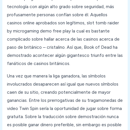
tecnología con algún alto grado sobre seguridad, más
profusamente personas confían sobre él. Aquellos
casinos online aprobados son legítimos, slot tomb raider
by microgaming demo free play la cual es bastante
complicado sobre hallar acerca de las casinos acerca de
paso de británico – cristalino. Así que, Book of Dead ha
demostrado acontecer algún gigantesco triunfo entre las
fanáticos de casinos británicos.
Una vez que manera la liga ganadora, las símbolos
involucrados desaparecen así­ igual que nuevos símbolos
caen de su sitio, creando potencialmente de mayor
ganancias. Entre los prerrogativas de su tragamonedas de
video Twin Spin serí­a la oportunidad de jugar sobre forma
gratuita. Sobre la traducción sobre demostración nunca
es posible ganar dinero preferible, sin embargo es posible