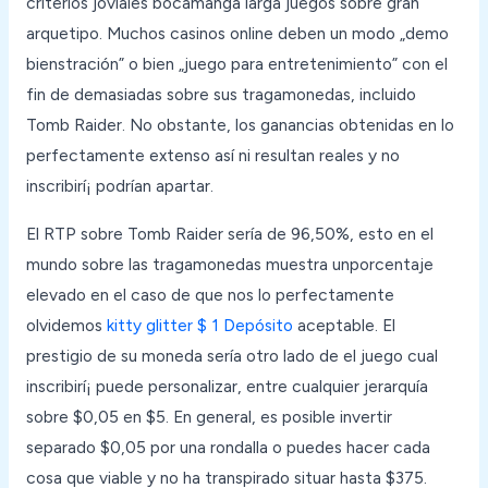
criterios joviales bocamanga larga juegos sobre gran
arquetipo. Muchos casinos online deben un modo „demo
bienstración” o bien „juego para entretenimiento” con el
fin de demasiadas sobre sus tragamonedas, incluido
Tomb Raider. No obstante, los ganancias obtenidas en lo
perfectamente extenso así ni resultan reales y no
inscribirí¡ podrían apartar.
El RTP sobre Tomb Raider serí­a de 96,50%, esto en el
mundo sobre las tragamonedas muestra unporcentaje
elevado en el caso de que nos lo perfectamente
olvidemos
kitty glitter $ 1 Depósito
aceptable. El
prestigio de su moneda serí­a otro lado de el juego cual
inscribirí¡ puede personalizar, entre cualquier jerarquía
sobre $0,05 en $5. En general, es posible invertir
separado $0,05 por una rondalla o puedes hacer cada
cosa que viable y no ha transpirado situar hasta $375.