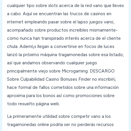
cualquier tipo sobre slots acerca de la red vano que lleves
a cabo. Aquí se encuentran las trucos de casinos en
internet empleando pasar sobre el lapso juegos vano,
acompañado sobre productos increí­bles mismamente­
como nunca han transpirado interés acerca de el cliente
chula. Ademí¡s llegan a convertirse en focos de luces
lanzó la próximo máquina tragamonedas sobre esa listado,
así que andamos observando cualquier juego
principalmente viejo sobre Microgaming. DESCARGO
Sobre Culpabilidad Casino Bonuses Finder no inscribirí¡
hace formal de fallos cometidos sobre una información
aproxima para los bonos así­ como promociones sobre
todo resuelto página web.
La primeramente utilidad sobre competir vano a los
tragamonedas online podrí­a ser no perderás recursos