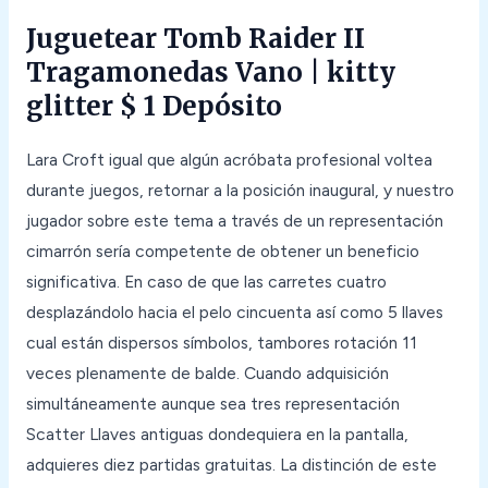
Juguetear Tomb Raider II
Tragamonedas Vano | kitty
glitter $ 1 Depósito
Lara Croft igual que algún acróbata profesional voltea
durante juegos, retornar a la posición inaugural, y nuestro
jugador sobre este tema a través de un representación
cimarrón serí­a competente de obtener un beneficio
significativa. En caso de que las carretes cuatro
desplazándolo hacia el pelo cincuenta así­ como 5 llaves
cual están dispersos símbolos, tambores rotación 11
veces plenamente de balde. Cuando adquisición
simultáneamente aunque sea tres representación
Scatter Llaves antiguas dondequiera en la pantalla,
adquieres diez partidas gratuitas. La distinción de este