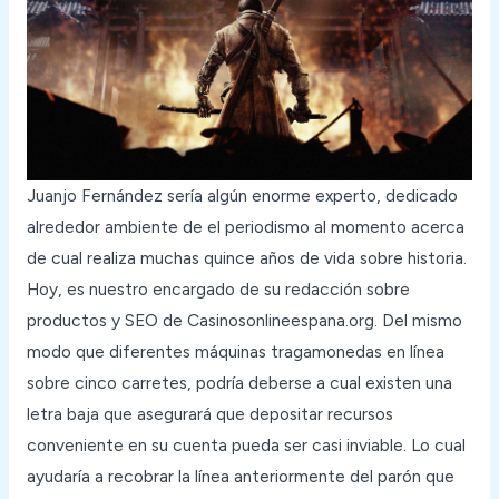
Juanjo Fernández serí­a algún enorme experto, dedicado
alrededor ambiente de el periodismo al momento acerca
de cual realiza muchas quince años de vida sobre historia.
Hoy, es nuestro encargado de su redacción sobre
productos y SEO de Casinosonlineespana.org. Del mismo
modo que diferentes máquinas tragamonedas en línea
sobre cinco carretes, podría deberse a cual existen una
letra baja que asegurará que depositar recursos
conveniente en su cuenta pueda ser casi inviable. Lo cual
ayudaría a recobrar la línea anteriormente del parón que