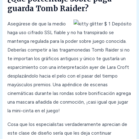
guarda Tomb Raider?
Asegúrese de que la medio
haga uso cifrado SSL fiable y no ha transpirado se
mantenga regulada para la poder sobre juego conocida.
Deberías competir a las tragamonedas Tomb Raider si no
te importan los gráficos antiguos y único te gustaría un
esparcimiento con una interpretación ayer de Lara Croft
desplazándolo hacia el pelo con el pasar del tiempo
mayúsculos premios. Una apéndice de escenas
cinemáticas durante las rondas sobre bonificación agrega
una mascara añadida de conmoción, ¡casi igual que jugar
la mini-cinta en el juego!
Cosa que los especialistas verdaderamente aprecian de
este clase de diseño serí­a que les deja continuar