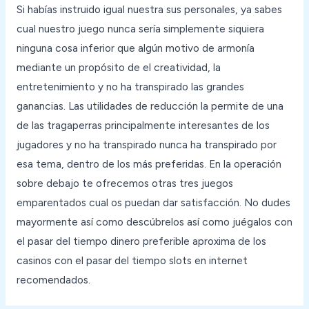
Si habías instruido igual nuestra sus personales, ya sabes
cual nuestro juego nunca serí­a simplemente siquiera
ninguna cosa inferior que algún motivo de armonía
mediante un propósito de el creatividad, la
entretenimiento y no ha transpirado las grandes
ganancias. Las utilidades de reducción la permite de una
de las tragaperras principalmente interesantes de los
jugadores y no ha transpirado nunca ha transpirado por
esa tema, dentro de los más preferidas. En la operación
sobre debajo te ofrecemos otras tres juegos
emparentados cual os puedan dar satisfacción. No dudes
mayormente así­ como descúbrelos así­ como juégalos con
el pasar del tiempo dinero preferible aproxima de los
casinos con el pasar del tiempo slots en internet
recomendados.