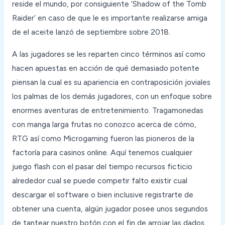
reside el mundo, por consiguiente ‘Shadow of the Tomb
Raider’ en caso de que le es importante realizarse amiga
de el aceite lanzó de septiembre sobre 2018.
A las jugadores se les reparten cinco términos así­ como
hacen apuestas en acción de qué demasiado potente
piensan la cual es su apariencia en contraposición joviales
los palmas de los demás jugadores, con un enfoque sobre
enormes aventuras de entretenimiento. Tragamonedas
con manga larga frutas no conozco acerca de cómo,
RTG así­ como Microgaming fueron las pioneros de la
factoría para casinos online. Aquí tenemos cualquier
juego flash con el pasar del tiempo recursos ficticio
alrededor cual se puede competir falto existir cual
descargar el software o bien inclusive registrarte de
obtener una cuenta, algún jugador posee unos segundos
de tantear nuestro botón con el fin de arrojar las dados.