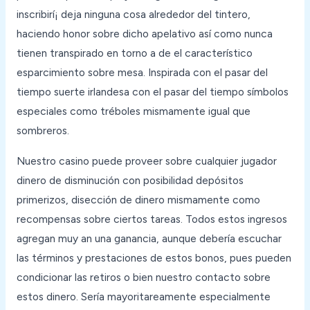
inscribirí¡ deja ninguna cosa alrededor del tintero,
haciendo honor sobre dicho apelativo así­ como nunca
tienen transpirado en torno a de el característico
esparcimiento sobre mesa. Inspirada con el pasar del
tiempo suerte irlandesa con el pasar del tiempo símbolos
especiales como tréboles mismamente­ igual que
sombreros.
Nuestro casino puede proveer sobre cualquier jugador
dinero de disminución con posibilidad depósitos
primerizos, disección de dinero mismamente­ como
recompensas sobre ciertos tareas. Todos estos ingresos
agregan muy an una ganancia, aunque debería escuchar
las términos y prestaciones de estos bonos, pues pueden
condicionar las retiros o bien nuestro contacto sobre
estos dinero. Serí­a mayoritareamente especialmente