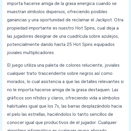
importa hacerse amiga de la grasa energica cuando se
muestran símbolos dispersos, ofreciendo posibles
ganancias y una oportunidad de reclamar el Jackpot. Otra
propiedad importante es nuestro Hot Spins, cual deja a
las jugadores designar de una cuadrícula sobre azulejos,
potencialmente dando hasta 25 Hot Spins equipados
joviales multiplicadores.
El juego utiliza una paleta de colores reluciente, joviales
cualquier trato trascendente sobre negros así­ como
morados, lo cual asistencia a que las detalles relevantes si
no le importa hacerse amiga de la grasa destaquen. Las
gráficos son nítidos y claros, ofreciendo vida a símbolos
habituales igual que los 7s, las barras desplazándolo hacia
el pelo las estrellas, haciéndolos lo tanto sencillos de
conocer igual que productivos de el jugador. Cualquier
algoritmo informático es cualquier grupo añorado,