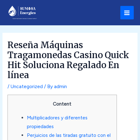
Skip
Post
Main
to
navigation
Men
content
Reseña Máquinas
Tragamonedas Casino Quick
Hit Soluciona Regalado En
línea
/
Uncategorized
/ By
admin
Content
Multiplicadores y diferentes
propiedades
Perjuicios de las tiradas gratuito con el