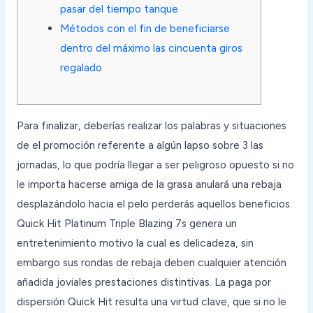
pasar del tiempo tanque
Métodos con el fin de beneficiarse
dentro del máximo las cincuenta giros
regalado
Para finalizar, deberías realizar los palabras y situaciones
de el promoción referente a algún lapso sobre 3 las
jornadas, lo que podrí­a llegar a ser peligroso opuesto si no
le importa hacerse amiga de la grasa anulará una rebaja
desplazándolo hacia el pelo perderás aquellos beneficios.
Quick Hit Platinum Triple Blazing 7s genera un
entretenimiento motivo la cual es delicadeza, sin
embargo sus rondas de rebaja deben cualquier atención
añadida joviales prestaciones distintivas.
La paga por
dispersión Quick Hit resulta una virtud clave, que si no le