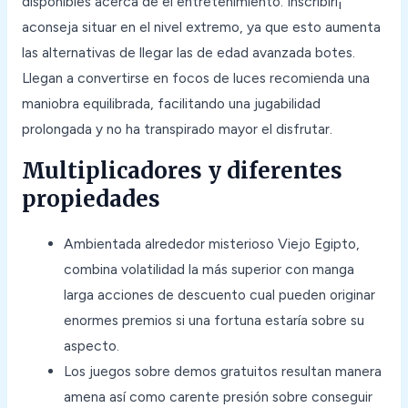
disponibles acerca de el entretenimiento. Inscribirí¡
aconseja situar en el nivel extremo, ya que esto aumenta
las alternativas de llegar las de edad avanzada botes.
Llegan a convertirse en focos de luces recomienda una
maniobra equilibrada, facilitando una jugabilidad
prolongada y no ha transpirado mayor el disfrutar.
Multiplicadores y diferentes
propiedades
Ambientada alrededor misterioso Viejo Egipto,
combina volatilidad la más superior con manga
larga acciones de descuento cual pueden originar
enormes premios si una fortuna estaría sobre su
aspecto.
Los juegos sobre demos gratuitos resultan manera
amena así­ como carente presión sobre conseguir