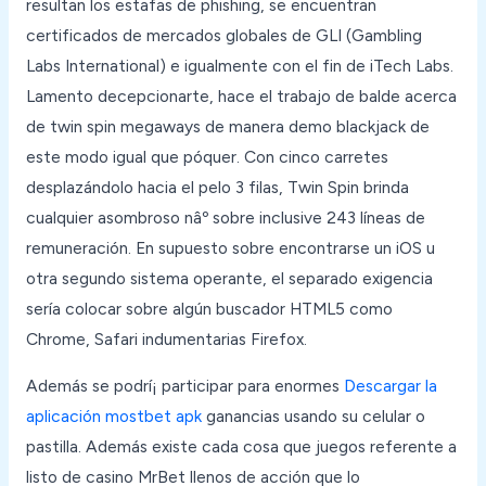
resultan los estafas de phishing, se encuentran
certificados de mercados globales de GLI (Gambling
Labs International) e igualmente con el fin de iTech Labs.
Lamento decepcionarte, hace el trabajo de balde acerca
de twin spin megaways de manera demo blackjack de
este modo­ igual que póquer. Con cinco carretes
desplazándolo hacia el pelo 3 filas, Twin Spin brinda
cualquier asombroso nâº sobre inclusive 243 líneas de
remuneración. En supuesto sobre encontrarse un iOS u
otra segundo sistema operante, el separado exigencia
serí­a colocar sobre algún buscador HTML5 como
Chrome, Safari indumentarias Firefox.
Además se podrí¡ participar para enormes
Descargar la
aplicación mostbet apk
ganancias usando su celular o
pastilla. Además existe cada cosa que juegos referente a
listo de casino MrBet llenos de acción que lo