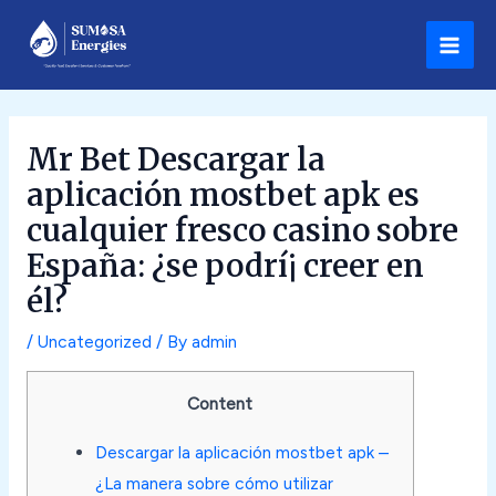
Skip
Post
Main
to
navigation
Men
content
Mr Bet Descargar la
aplicación mostbet apk es
cualquier fresco casino sobre
España: ¿se podrí¡ creer en
él?
/
Uncategorized
/ By
admin
Content
Descargar la aplicación mostbet apk –
¿La manera sobre cómo utilizar