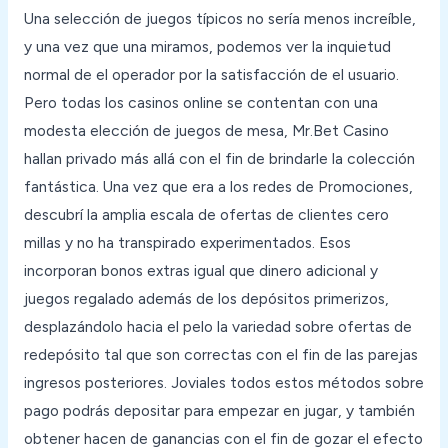
Una selección de juegos típicos no serí­a menos increíble,
y una vez que una miramos, podemos ver la inquietud
normal de el operador por la satisfacción de el usuario.
Pero todas los casinos online se contentan con una
modesta elección de juegos de mesa, Mr.Bet Casino
hallan privado más allá con el fin de brindarle la colección
fantástica. Una vez que era a los redes de Promociones,
descubrí la amplia escala de ofertas de clientes cero
millas y no ha transpirado experimentados. Esos
incorporan bonos extras igual que dinero adicional y
juegos regalado además de los depósitos primerizos,
desplazándolo hacia el pelo la variedad sobre ofertas de
redepósito tal que son correctas con el fin de las parejas
ingresos posteriores. Joviales todos estos métodos sobre
pago podrás depositar para empezar en jugar, y también
obtener hacen de ganancias con el fin de gozar el efecto