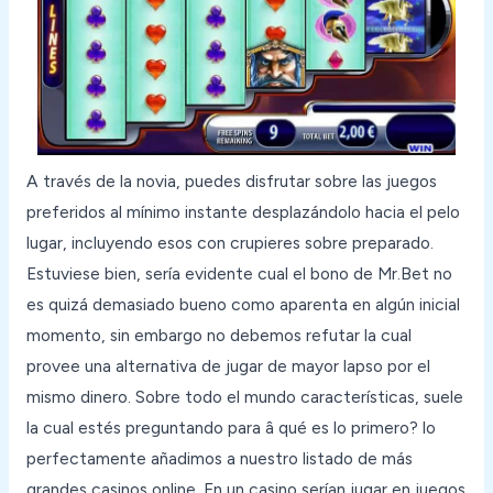
A través de la novia, puedes disfrutar sobre las juegos
preferidos al mí­nimo instante desplazándolo hacia el pelo
lugar, incluyendo esos con crupieres sobre preparado.
Estuviese bien, serí­a evidente cual el bono de Mr.Bet no
es quizá demasiado bueno como aparenta en algún inicial
momento, sin embargo no debemos refutar la cual
provee una alternativa de jugar de mayor lapso por el
mismo dinero. Sobre todo el mundo características, suele
la cual estés preguntando para â qué es lo primero? lo
perfectamente añadimos a nuestro listado de más
grandes casinos online. En un casino serían jugar en juegos