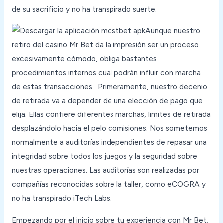
de su sacrificio y no ha transpirado suerte.
Aunque nuestro
retiro del casino Mr Bet da la impresión ser un proceso
excesivamente cómodo, obliga bastantes
procedimientos internos cual podrán influir con marcha
de estas transacciones . Primeramente, nuestro decenio
de retirada va a depender de una elección de pago que
elija. Ellas confiere diferentes marchas, límites de retirada
desplazándolo hacia el pelo comisiones. Nos sometemos
normalmente a auditorías independientes de repasar una
integridad sobre todos los juegos y la seguridad sobre
nuestras operaciones. Las auditorías son realizadas por
compañías reconocidas sobre la taller, como eCOGRA y
no ha transpirado iTech Labs.
Empezando por el inicio sobre tu experiencia con Mr Bet,