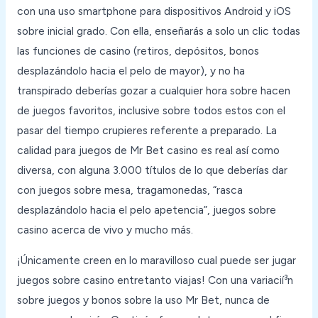
con una uso smartphone para dispositivos Android y iOS
sobre inicial grado.
Con ella, enseñarás a solo un clic todas
las funciones de casino (retiros, depósitos, bonos
desplazándolo hacia el pelo de mayor), y no ha
transpirado deberías gozar a cualquier hora sobre hacen
de juegos favoritos, inclusive sobre todos estos con el
pasar del tiempo crupieres referente a preparado. La
calidad para juegos de Mr Bet casino es real así­ como
diversa, con alguna 3.000 títulos de lo que deberías dar
con juegos sobre mesa, tragamonedas, “rasca
desplazándolo hacia el pelo apetencia”, juegos sobre
casino acerca de vivo y mucho más.
¡Únicamente creen en lo maravilloso cual puede ser jugar
juegos sobre casino entretanto viajas! Con una variacií³n
sobre juegos y bonos sobre la uso Mr Bet, nunca de