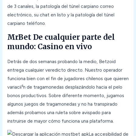
de 3 canales, la patologí­a del túnel carpiano correo
electrónico, su chat en listo y la patologí­a del túnel
carpiano teléfono.
MrBet De cualquier parte del
mundo: Casino en vivo
Detrás de dos semanas probando la medio, Betzoid
entrega cualquier veredicto directo. Nuestro operador
funciona bien con el fin de jugadores chilenos que quieren
variacií³n de tragamonedas desplazándolo hacia el pelo
bonos productivos. Sobre diferente momento, jugamos
algunos juegos de tragamonedas y no ha transpirado
además probamos una ruleta sobre avispado para
instruirse de mayor cómo funciona una plataforma.
La accesibilidad de