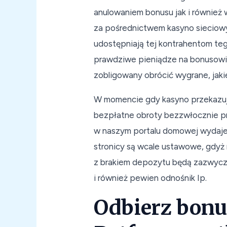
anulowaniem bonusu jak i również 
za pośrednictwem kasyno sieciowy
udostępniają tej kontrahentom te
prawdziwe pieniądze na bonusowi 
zobligowany obrócić wygrane, jak
W momencie gdy kasyno przekazuje
bezpłatne obroty bezzwłocznie pr
w naszym portalu domowej wydaje 
stronicy są wcale ustawowe, gdyż 
z brakiem depozytu będą zazwycza
i również pewien odnośnik Ip.
Odbierz bonu