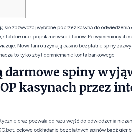
ą się zazwyczaj wybrane poprzez kasyna do odwiedzenia 
e, stabilne oraz popularne wśród fanów. Po wymienionych m
wiazuje.
Nowi fani otrzymują casino bezpłatne spiny zazwyc
znacza to tylko zbyt domniemanie konta bankowego.
ją darmowe spiny wyją
OP kasynach przez int
ycznie oraz pozwala od razu wejść do odwiedzenia niezaha
 GG.bet, celowe odkładanie bezpłatnych spinów bądź gie