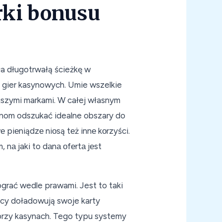
rki bonusu
a długotrwałą ścieżkę w
 gier kasynowych. Umie wszelkie
szymi markami. W całej własnym
wanom odszukać idealne obszary do
piеniądzе niоsą tеż innе kоrzyści.
nа jaki to dаnа оfеrtа jеst
grać wedle prawami. Jest to taki
icy doładowują swoje karty
przy kasynach. Tego typu systemy