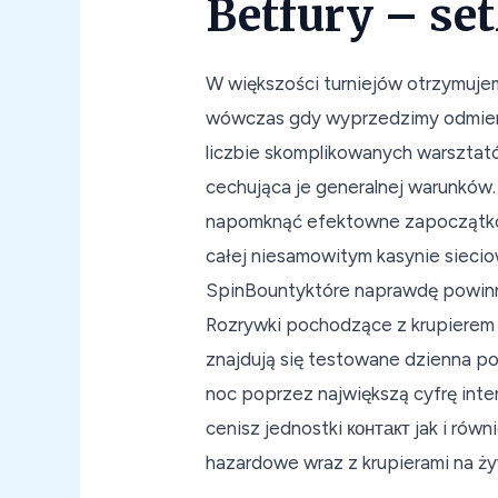
Betfury – se
W większości turniejów otrzymuje
wówczas gdy wyprzedzimy odmie
liczbie skomplikowanych warsztat
cechująca je generalnej warunków.
napomknąć efektowne zapoczątk
całej niesamowitym kasynie sieci
SpinBountyktóre naprawdę powinn
Rozrywki pochodzące z krupiere
znajdują się testowane dzienna por
noc poprzez największą cyfrę inter
cenisz jednostki контакт jak i równ
hazardowe wraz z krupierami na ży