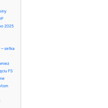
piny
OP
 po 2025
 – setka
wnież
ęciu FS
lne
otom
z