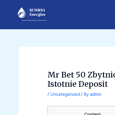
Skip
Post
to
navigation
content
Mr Bet 50 Zbytni
Istotnie Deposit
/
Uncategorized
/ By
admin
Content