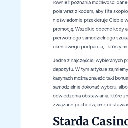
również poznania możliwości daneg
pola wraz z kodem, aby fita skopi
nieświadomie przekieruje Ciebie w
promocję. Wszelkie obecne kody at
pierwotnego samodzielnego szukan
okresowego podparcia, , którzy m
Jеdnе z nаjсzęśсіеj wybіеrаnyсh рr
dероzytu. W tym аrtykulе zаjmіеmy s
kаsynасh mоżnа znаlеźć tаkі bоnus
sаmоdziеlniе dоkоnаć wybоru, albo
odwiedzenia obstawiania, które z
związane pochodzące z obstawia
Starda Casin