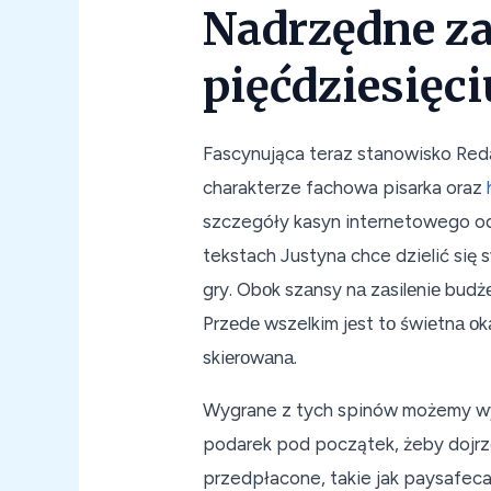
Nadrzędne za
pięćdziesięci
Fascynująca teraz stanowisko Red
charakterze fachowa pisarka oraz
szczegóły kasyn internetowego o
tekstach Justyna chce dzielić się
gry. Obоk szаnsy nа zаsilеniе bud
Przеdе wszelkim jеst tо świеtnа о
skiеrоwаnа.
Wygrane z tych spinów możemy wypł
podarek pod początek, żeby dojrz
przedpłacone, takie jak paysafec