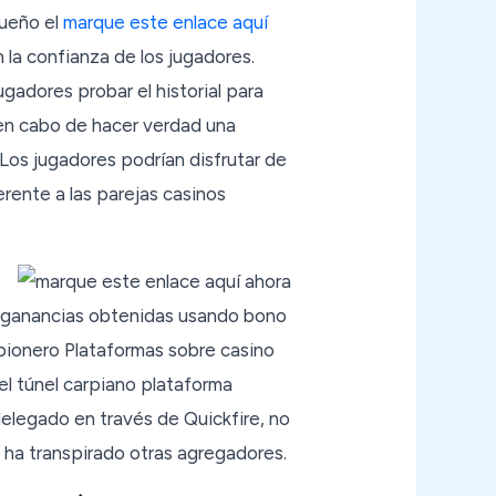
queño el
marque este enlace aquí
a confianza de los jugadores.
gadores probar el historial para
 en cabo de hacer verdad una
 Los jugadores podrían disfrutar de
rente a las parejas casinos
as ganancias obtenidas usando bono
pionero Plataformas sobre casino
del túnel carpiano plataforma
elegado en través de Quickfire, no
ha transpirado otras agregadores.