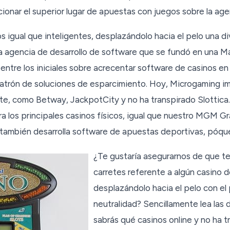
onar el superior lugar de apuestas con juegos sobre la age
os igual que inteligentes, desplazándolo hacia el pelo una 
na agencia de desarrollo de software que se fundó en una 
tre los iniciales sobre acrecentar software de casinos en lín
patrón de soluciones de esparcimiento. Hoy, Microgaming im
te, como Betway, JackpotCity y no ha transpirado Slottica.
ra los principales casinos físicos, igual que nuestro MGM 
 también desarrolla software de apuestas deportivas, póque
¿Te gustaría asegurarnos de que te
carretes referente a algún casino
desplazándolo hacia el pelo con el 
neutralidad? Sencillamente lea las 
sabrás qué casinos online y no ha t