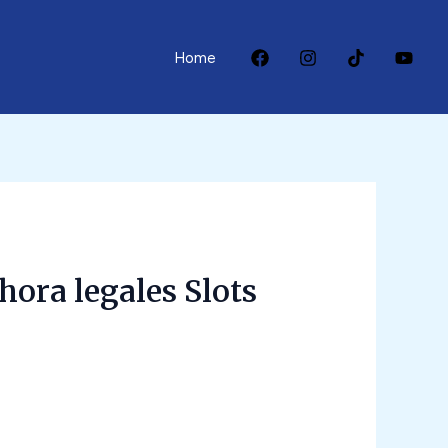
Home
hora legales Slots