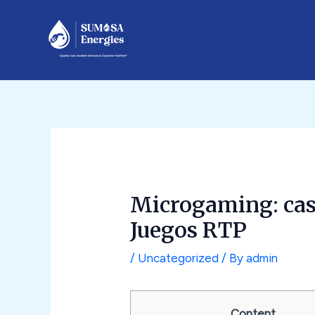
Skip
Post
to
navigation
content
Microgaming: casi
Juegos RTP
/
Uncategorized
/ By
admin
Content