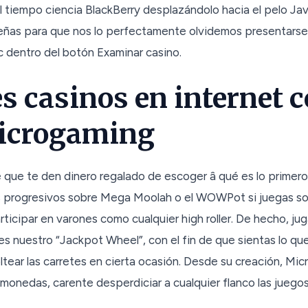
el tiempo ciencia BlackBerry desplazándolo hacia el pelo Jav
señas para que nos lo perfectamente olvidemos presentarse
ic dentro del botón Examinar casino.
s casinos en internet c
Microgaming
 que te den dinero regalado de escoger â qué es lo primero
s progresivos sobre Mega Moolah o el WOWPot si juegas so
articipar en varones como cualquier high roller. De hecho, ju
les nuestro “Jackpot Wheel”, con el fin de que sientas lo q
tear las carretes en cierta ocasión. Desde su creación, Micr
monedas, carente desperdiciar a cualquier flanco las juego