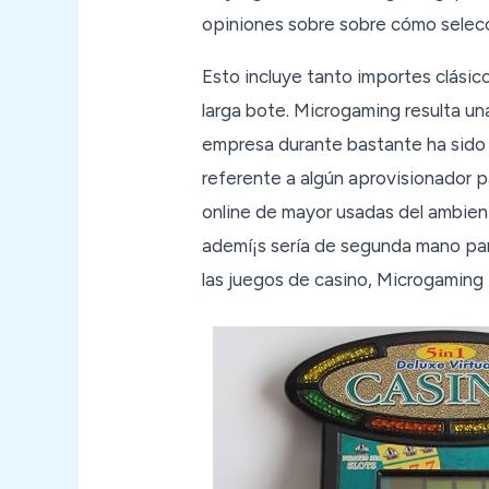
opiniones sobre sobre cómo selecci
Esto incluye tanto importes clásic
larga bote. Microgaming resulta u
empresa durante bastante ha sido en
referente a algún aprovisionador 
online de mayor usadas del ambien
ademí¡s serí­a de segunda mano pa
las juegos de casino, Microgaming