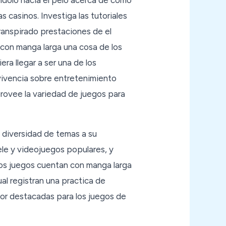
as casinos.
Investiga las tutoriales
transpirado prestaciones de el
 con manga larga una cosa de los
a llegar a ser una de los
a vivencia sobre entretenimiento
provee la variedad de juegos para
 diversidad de temas a su
le y videojuegos populares, y
 Los juegos cuentan con manga larga
al registran una practica de
or destacadas para los juegos de