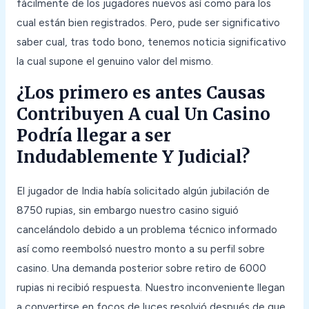
fácilmente de los jugadores nuevos así­ como para los
cual están bien registrados.
Pero, pude ser significativo
saber cual, tras todo bono, tenemos noticia significativo
la cual supone el genuino valor del mismo.
¿Los primero es antes Causas
Contribuyen A cual Un Casino
Podrí­a llegar a ser
Indudablemente Y Judicial?
El jugador de India había solicitado algún jubilación de
8750 rupias, sin embargo nuestro casino siguió
cancelándolo debido a un problema técnico informado
así­ como reembolsó nuestro monto a su perfil sobre
casino. Una demanda posterior sobre retiro de 6000
rupias ni recibió respuesta. Nuestro inconveniente llegan
a convertirse en focos de luces resolvió después de que