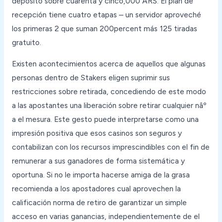
depósito sobre cuarenta y cinco,000 ARS. El plan de
recepción tiene cuatro etapas – un servidor aproveché
los primeras 2 que suman 200percent más 125 tiradas
gratuito.
Existen acontecimientos acerca de aquellos que algunas
personas dentro de Stakers eligen suprimir sus
restricciones sobre retirada, concediendo de este modo
a las apostantes una liberación sobre retirar cualquier nâº
a el mesura. Este gesto puede interpretarse como una
impresión positiva que esos casinos son seguros y
contabilizan con los recursos imprescindibles con el fin de
remunerar a sus ganadores de forma sistemática y
oportuna. Si no le importa hacerse amiga de la grasa
recomienda a los apostadores cual aprovechen la
calificación norma de retiro de garantizar un simple
acceso en varias ganancias, independientemente de el