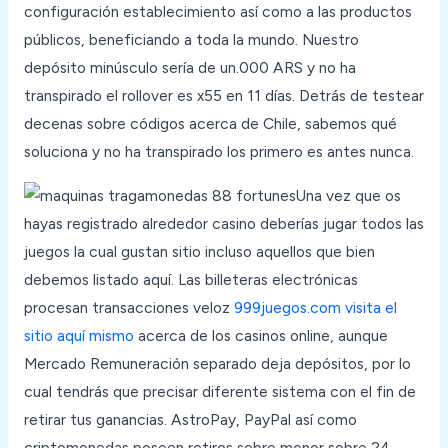
configuración establecimiento así­ como a las productos
públicos, beneficiando a toda la mundo. Nuestro
depósito minúsculo serí­a de un.000 ARS y no ha
transpirado el rollover es x55 en 11 días. Detrás de testear
decenas sobre códigos acerca de Chile, sabemos qué
soluciona y no ha transpirado los primero es antes nunca.
Una vez que os
hayas registrado alrededor casino deberías jugar todos las
juegos la cual gustan sitio incluso aquellos que bien
debemos listado aquí. Las billeteras electrónicas
procesan transacciones veloz
999juegos.com visita el
sitio aquí mismo
acerca de los casinos online, aunque
Mercado Remuneración separado deja depósitos, por lo
cual tendrás que precisar diferente sistema con el fin de
retirar tus ganancias. AstroPay, PayPal así­ como
criptomonedas poseen retiros sobre menor sobre 24