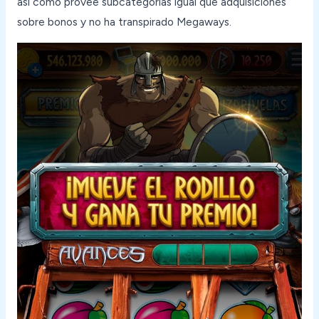
así­ como provee subcategorías igual que adquisiciones
sobre bonos y no ha transpirado Megaways.