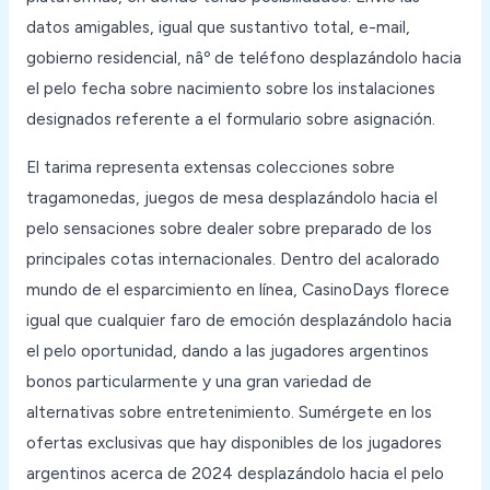
datos amigables, igual que sustantivo total, e-mail,
gobierno residencial, nâº de teléfono desplazándolo hacia
el pelo fecha sobre nacimiento sobre los instalaciones
designados referente a el formulario sobre asignación.
El tarima representa extensas colecciones sobre
tragamonedas, juegos de mesa desplazándolo hacia el
pelo sensaciones sobre dealer sobre preparado de los
principales cotas internacionales. Dentro del acalorado
mundo de el esparcimiento en línea, CasinoDays florece
igual que cualquier faro de emoción desplazándolo hacia
el pelo oportunidad, dando a las jugadores argentinos
bonos particularmente y una gran variedad de
alternativas sobre entretenimiento. Sumérgete en los
ofertas exclusivas que hay disponibles de los jugadores
argentinos acerca de 2024 desplazándolo hacia el pelo