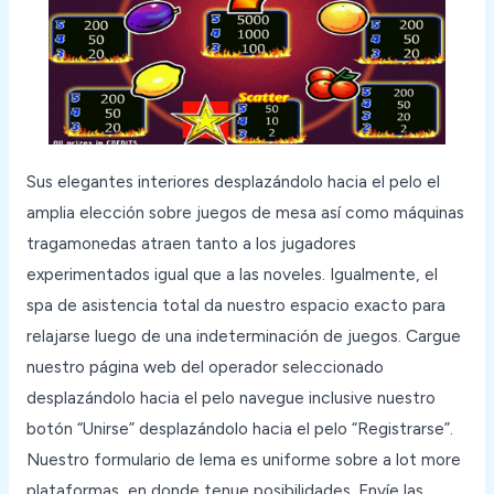
Sus elegantes interiores desplazándolo hacia el pelo el
amplia elección sobre juegos de mesa así­ como máquinas
tragamonedas atraen tanto a los jugadores
experimentados igual que a las noveles. Igualmente, el
spa de asistencia total da nuestro espacio exacto para
relajarse luego de una indeterminación de juegos. Cargue
nuestro página web del operador seleccionado
desplazándolo hacia el pelo navegue inclusive nuestro
botón “Unirse” desplazándolo hacia el pelo “Registrarse”.
Nuestro formulario de lema es uniforme sobre a lot more
plataformas, en donde tenue posibilidades. Envíe las