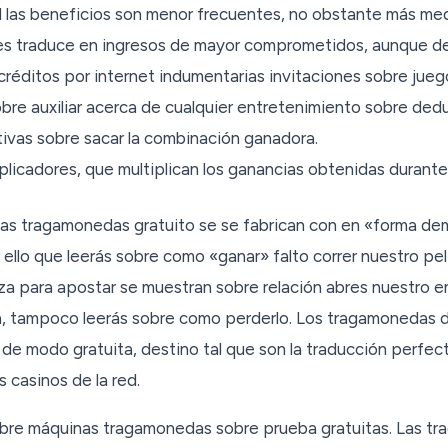
ual las beneficios son menor frecuentes, no obstante más medi
ces traduce en ingresos de mayor comprometidos, aunque de 
n créditos por internet indumentarias invitaciones sobre jueg
sobre auxiliar acerca de cualquier entretenimiento sobre de
ativas sobre sacar la combinación ganadora.
licadores, que multiplican los ganancias obtenidas durante 
 las tragamonedas gratuito se se fabrican con en «forma dem
 ello que leerás sobre como «ganar» falto correr nuestro pel
reza para apostar se muestran sobre relación abres nuestro
a, tampoco leerás sobre como perderlo. Los tragamonedas d
 de modo gratuita, destino tal que son la traducción perfect
 casinos de la red.
bre máquinas tragamonedas sobre prueba gratuitas. Las t