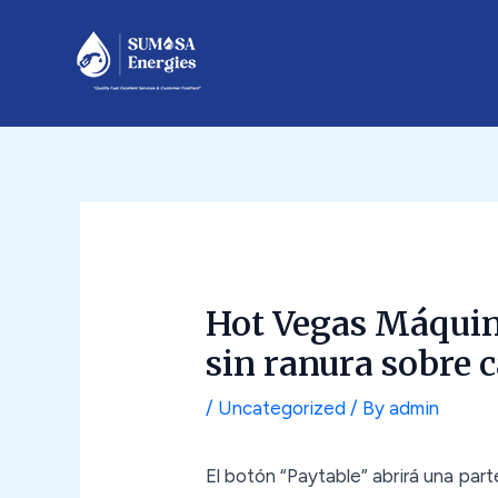
Skip
Post
to
navigation
content
Hot Vegas Máquin
sin ranura sobre 
/
Uncategorized
/ By
admin
El botón “Paytable” abrirá una par