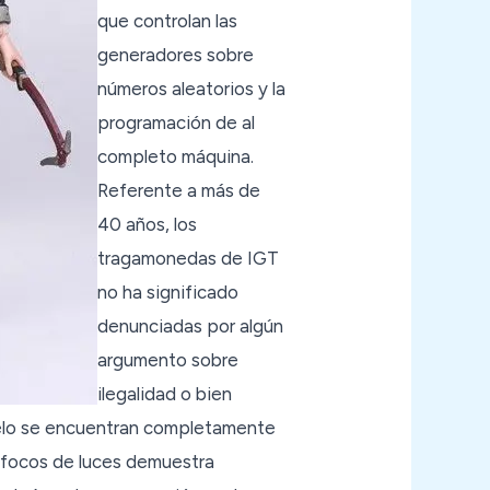
que controlan las
generadores sobre
números aleatorios y la
programación de al
completo máquina.
Referente a más de
40 años, los
tragamonedas de IGT
no ha significado
denunciadas por algún
argumento sobre
ilegalidad o bien
 pelo se encuentran completamente
n focos de luces demuestra