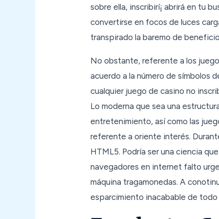
sobre ella, inscribirí¡ abrirá en 
convertirse en focos de luces carg
transpirado la baremo de benefici
No obstante, referente a los juego
acuerdo a la número de símbolos d
cualquier juego de casino no inscri
Lo moderna que sea una estructura
entretenimiento, así­ como las ju
referente a oriente interés. Duran
HTML5. Podría ser una ciencia que 
navegadores en internet falto urge
máquina tragamonedas. A conotinua
esparcimiento inacabable de todo 