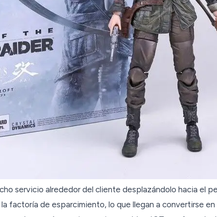
icho servicio alrededor del cliente desplazándolo hacia el
la factoría de esparcimiento, lo que llegan a convertirse e