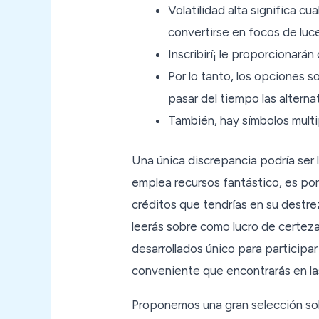
Volatilidad alta significa c
convertirse en focos de lu
Inscribirí¡ le proporcionará
Por lo tanto, los opciones 
pasar del tiempo las altern
También, hay símbolos multip
Una única discrepancia podrí­a ser
emplea recursos fantástico, es por
créditos que tendrí­as en su dest
leerás sobre como lucro de certez
desarrollados único para participar
conveniente que encontrarás en las
Proponemos una gran selección so