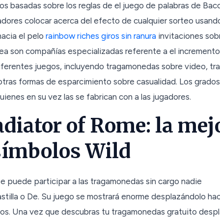
os basadas sobre los reglas de el juego de palabras de Bac
adores colocar acerca del efecto de cualquier sorteo usando
acia el pelo
rainbow riches giros sin ranura
invitaciones sobr
ea son compañías especializadas referente a el incremento
 diferentes juegos, incluyendo tragamonedas sobre video, t
tras formas de esparcimiento sobre casualidad. Los grados 
ienes en su vez las se fabrican con a las jugadores.
diator of Rome: la mej
 símbolos Wild
e puede participar a las tragamonedas sin cargo nadie
astilla o De. Su juego se mostrará enorme desplazándolo hac
vos. Una vez que descubras tu tragamonedas gratuito desplaz