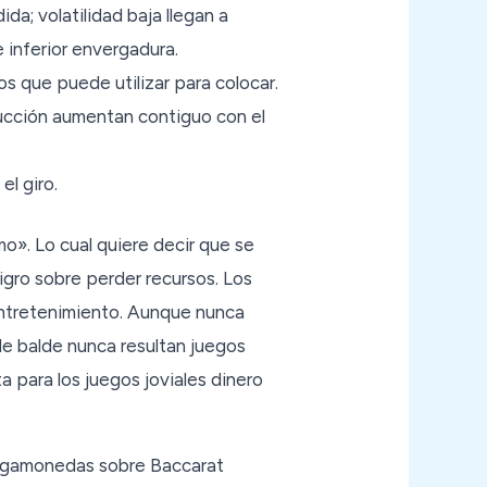
da; volatilidad baja llegan a
inferior envergadura.
os que puede utilizar para colocar.
ducción aumentan contiguo con el
el giro.
o». Lo cual quiere decir que se
igro sobre perder recursos. Los
 entretenimiento. Aunque nunca
e balde nunca resultan juegos
a para los juegos joviales dinero
ragamonedas sobre Baccarat