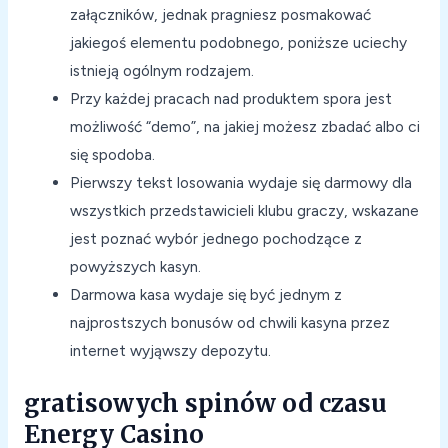
załączników, jednak pragniesz posmakować
jakiegoś elementu podobnego, poniższe uciechy
istnieją ogólnym rodzajem.
Przy każdej pracach nad produktem spora jest
możliwość “demo”, na jakiej możesz zbadać albo ci
się spodoba.
Pierwszy tekst losowania wydaje się darmowy dla
wszystkich przedstawicieli klubu graczy, wskazane
jest poznać wybór jednego pochodzące z
powyższych kasyn.
Darmowa kasa wydaje się być jednym z
najprostszych bonusów od chwili kasyna przez
internet wyjąwszy depozytu.
gratisowych spinów od czasu
Energy Casino