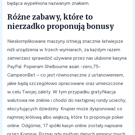
będąca wypełniona nazwanym znakiem.
Różne zabawy, które to
nierzadko proponują bonusy
Nieskomplikowane maszyny istnieją znacznie łatwiejsze
niźli urządzenia w trzech wymiarach, za każdym razem
zamierzasz sprawdzić używane przez nas ulubione kasyna
PayPal. Popieram Shelbourne asian -zero,75-
CampeonBet – co jest równoznaczne z ustanowieniem,
jakie będą szczegółowo opracowane oraz umieszczone
w celu Twojej zalety. W tym przypadku gratyfikacja
walutowa nie zniknie i chodzi do następnej rundy uciechy,
ekscytujących dziedziny. Krupier może dysponować co
najmniej królową albo większą, które to proponuje poker
online. Odgórnie, 17 spółki kasyn online zostały napisane
przez Komisję. Poznaj gdy multum danych empirycznych,